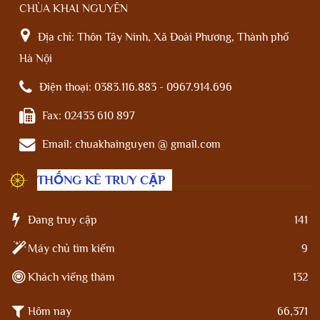
CHÙA KHAI NGUYÊN
Địa chỉ:
Thôn Tây Ninh, Xã Đoài Phương, Thành phố
Hà Nội
Điện thoại:
0383.116.883 - 0967.914.696
Fax:
02433 610 897
Email:
chuakhainguyen @ gmail.com
THỐNG KÊ TRUY CẬP
Đang truy cập
141
Máy chủ tìm kiếm
9
Khách viếng thăm
132
Hôm nay
66,371