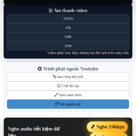
Âm thanh video
432Hz
24k
128k
320k
Video phát trực tiếp, không tạo file tạm trên máy chủ.
Trình phát ngoài: Youtube
Sao chép liên kết
Chế độ rạp
Toàn màn hình
Mở nguồn gốc
🎵 Nghe 24kbps
Nghe audio tiết kiệm dữ
liệu