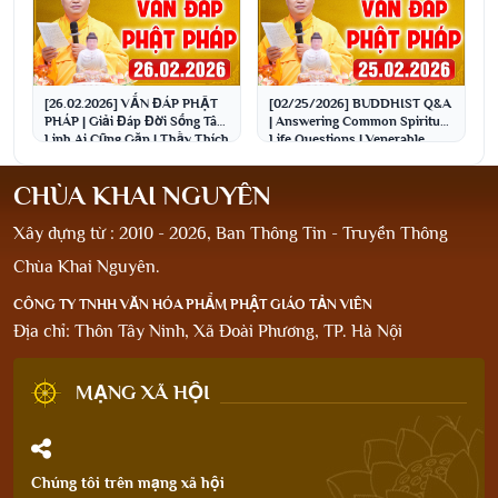
[26.02.2026] VẤN ĐÁP PHẬT
[02/25/2026] BUDDHIST Q&A
PHÁP | Giải Đáp Đời Sống Tâm
| Answering Common Spiritual
Linh Ai Cũng Gặp | Thầy Thích
Life Questions | Venerable
Đạo Thịnh
Thich Dao Thinh
CHÙA KHAI NGUYÊN
Xây dựng từ : 2010 - 2026, Ban Thông Tin - Truyền Thông
Chùa Khai Nguyên.
CÔNG TY TNHH VĂN HÓA PHẨM PHẬT GIÁO TẢN VIÊN
Địa chỉ: Thôn Tây Ninh, Xã Đoài Phương, TP. Hà Nội
MẠNG XÃ HỘI
Chúng tôi trên mạng xã hội