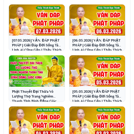
[07.03.2026] VẤN. ĐÁP PHẬT
[06.03.2026] VẤN. ĐÁP PHẬT
PHÁP | Giải Đáp Đời Sống Tâm
PHÁP | Giải Đáp Đời Sống Tâm
Linh Ai Cũng Gặp | Thầy Thích
Linh Ai Cũng Gặp | Thầy Thích
Đạo Thịnh
Đạo Thịnh
Phật Thuyết Đại Thừa Vô
[05.03.2026] VẤN ĐÁP PHẬT
Lượng Thọ Trang Nghiêm
PHÁP | Giải Đáp Đời Sống Tâm
Thanh Tịnh Bình Đẳng Giác
Linh Ai Cũng Gặp | Thầy Thích
Kinh - Chùa Khai Nguyên
Đạo Thịnh