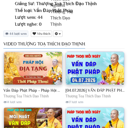
Giảng Sư:
Thượng Toạ Thích Đạo Thịnh
Thể loại:
Vấn Đáp Phật Pháp
Lượt xem:
44
Lượt nghe:
0
44 lượt xem
Yêu thích
VIDEO THƯỢNG TOẠ THÍCH ĐẠO THỊNH
Vấn Đáp Phật Pháp - Pháp Hội Địa Tạng Ngày 01/08/2026│TT. Thích Đạo Thịnh
[04.07.2026] VẤN ĐÁP PHẬT PHÁP - Nghe Thầy giảng Pháp mỗi ngày CÔNG ĐỨC VÔ LƯỢNG│TT. Thích Đạo Thịnh
Thượng Toạ Thích Đạo Thịnh
Thượng Toạ Thích Đạo Thịnh
14 lượt xem
17 lượt xem