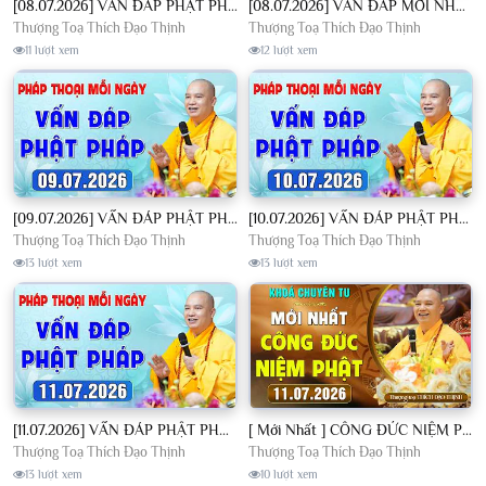
[08.07.2026] VẤN ĐÁP PHẬT PHÁP - Nghe Thầy giảng Pháp mỗi ngày CÔNG ĐỨC VÔ LƯỢNG│TT. Thích Đạo Thịnh
[08.07.2026] VẤN ĐÁP MỚI NHẤT - Pháp Hội Địa Tạng Chùa Khai Nguyên | TT. Thích Đạo Thịnh
Thượng Toạ Thích Đạo Thịnh
Thượng Toạ Thích Đạo Thịnh
11 lượt xem
12 lượt xem
[09.07.2026] VẤN ĐÁP PHẬT PHÁP - Nghe Thầy giảng Pháp mỗi ngày CÔNG ĐỨC VÔ LƯỢNG│TT. Thích Đạo Thịnh
[10.07.2026] VẤN ĐÁP PHẬT PHÁP - Nghe Thầy giảng Pháp mỗi ngày CÔNG ĐỨC VÔ LƯỢNG│TT. Thích Đạo Thịnh
Thượng Toạ Thích Đạo Thịnh
Thượng Toạ Thích Đạo Thịnh
13 lượt xem
13 lượt xem
[11.07.2026] VẤN ĐÁP PHẬT PHÁP - Nghe Thầy giảng Pháp mỗi ngày CÔNG ĐỨC VÔ LƯỢNG│TT. Thích Đạo Thịnh
[ Mới Nhất ] CÔNG ĐỨC NIỆM PHẬT - Khoá Chuyên Tu Chùa Khai Nguyên 11/07/2026 | TT. Thích Đạo Thịnh
Thượng Toạ Thích Đạo Thịnh
Thượng Toạ Thích Đạo Thịnh
13 lượt xem
10 lượt xem