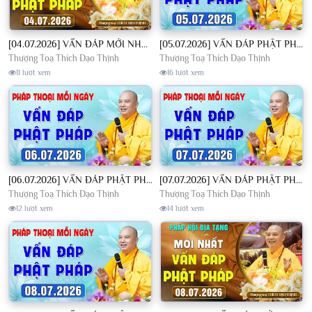
[04.07.2026] VẤN ĐÁP MỚI NHẤT - Pháp Hội Địa Tạng Chùa Khai Nguyên | TT. Thích Đạo Thịnh
[05.07.2026] VẤN ĐÁP PHẬT PHÁP - Nghe Thầy giảng Pháp mỗi ngày CÔNG ĐỨC VÔ LƯỢNG│TT. Thích Đạo Thịnh
Thượng Toạ Thích Đạo Thịnh
Thượng Toạ Thích Đạo Thịnh
11 lượt xem
16 lượt xem
[06.07.2026] VẤN ĐÁP PHẬT PHÁP - Nghe Thầy giảng Pháp mỗi ngày CÔNG ĐỨC VÔ LƯỢNG│TT. Thích Đạo Thịnh
[07.07.2026] VẤN ĐÁP PHẬT PHÁP - Nghe Thầy giảng Pháp mỗi ngày CÔNG ĐỨC VÔ LƯỢNG│TT. Thích Đạo Thịnh
Thượng Toạ Thích Đạo Thịnh
Thượng Toạ Thích Đạo Thịnh
12 lượt xem
14 lượt xem