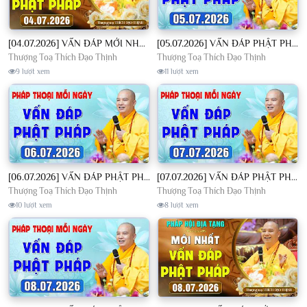
[04.07.2026] VẤN ĐÁP MỚI NHẤT - Pháp Hội Địa Tạng Chùa Khai Nguyên | TT. Thích Đạo Thịnh
[05.07.2026] VẤN ĐÁP PHẬT PHÁP - Nghe Thầy giảng Pháp mỗi ngày CÔNG ĐỨC VÔ LƯỢNG│TT. Thích Đạo Thịnh
Thượng Toạ Thích Đạo Thịnh
Thượng Toạ Thích Đạo Thịnh
9 lượt xem
11 lượt xem
[06.07.2026] VẤN ĐÁP PHẬT PHÁP - Nghe Thầy giảng Pháp mỗi ngày CÔNG ĐỨC VÔ LƯỢNG│TT. Thích Đạo Thịnh
[07.07.2026] VẤN ĐÁP PHẬT PHÁP - Nghe Thầy giảng Pháp mỗi ngày CÔNG ĐỨC VÔ LƯỢNG│TT. Thích Đạo Thịnh
Thượng Toạ Thích Đạo Thịnh
Thượng Toạ Thích Đạo Thịnh
10 lượt xem
8 lượt xem