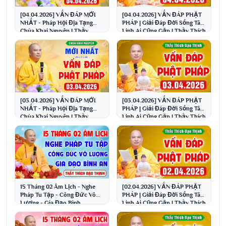
[04.04.2026] VẤN ĐÁP MỚI
[04.04.2026] VẤN ĐÁP PHẬT
NHẤT - Pháp Hội Địa Tạng
PHÁP | Giải Đáp Đời Sống Tâm
Chùa Khai Nguyên | Thầy
Linh Ai Cũng Gặp | Thầy Thích
Thích Đạo Thịnh
Đạo Thịnh
[03.04.2026] VẤN ĐÁP MỚI
[03.04.2026] VẤN ĐÁP PHẬT
NHẤT - Pháp Hội Địa Tạng
PHÁP | Giải Đáp Đời Sống Tâm
Chùa Khai Nguyên | Thầy
Linh Ai Cũng Gặp | Thầy Thích
Thích Đạo Thịnh
Đạo Thịnh
15 Tháng 02 Âm Lịch - Nghe
[02.04.2026] VẤN ĐÁP PHẬT
Pháp Tu Tập - Công Đức Vô
PHÁP | Giải Đáp Đời Sống Tâm
Lượng - Gia Đạo Bình
Linh Ai Cũng Gặp | Thầy Thích
An│Thầy Thích Đạo Thịnh
Đạo Thịnh