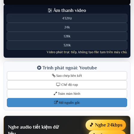
Âm thanh video
432Hz
24k
128k
320k
Video phát trực tiếp, không tạo file tạm trên máy chủ.
Trình phát ngoài: Youtube
Sao chép liên kết
Chế độ rạp
Toàn màn hình
Mở nguồn gốc
🎵 Nghe 24kbps
Nghe audio tiết kiệm dữ
liệu