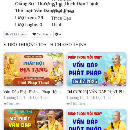
Giảng Sư:
Thượng Toạ Thích Đạo Thịnh
Thể loại:
Vấn Đáp Phật Pháp
Lượt xem:
29
Lượt nghe:
0
29 lượt xem
Yêu thích
VIDEO THƯỢNG TOẠ THÍCH ĐẠO THỊNH
Vấn Đáp Phật Pháp - Pháp Hội Địa Tạng Ngày 01/08/2026│TT. Thích Đạo Thịnh
[04.07.2026] VẤN ĐÁP PHẬT PHÁP - Nghe Thầy giảng Pháp mỗi ngày CÔNG ĐỨC VÔ LƯỢNG│TT. Thích Đạo Thịnh
Thượng Toạ Thích Đạo Thịnh
Thượng Toạ Thích Đạo Thịnh
9 lượt xem
12 lượt xem