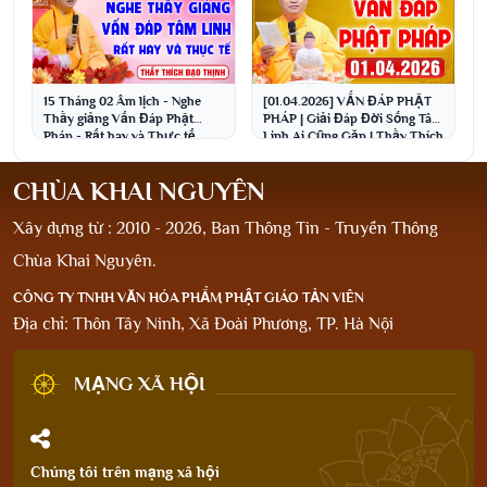
15 Tháng 02 Âm lịch - Nghe
[01.04.2026] VẤN ĐÁP PHẬT
Thầy giảng Vấn Đáp Phật
PHÁP | Giải Đáp Đời Sống Tâm
Pháp - Rất hay và Thực tế
Linh Ai Cũng Gặp | Thầy Thích
│Thầy Thích Đạo Thịnh
Đạo Thịnh
CHÙA KHAI NGUYÊN
Xây dựng từ : 2010 - 2026, Ban Thông Tin - Truyền Thông
Chùa Khai Nguyên.
CÔNG TY TNHH VĂN HÓA PHẨM PHẬT GIÁO TẢN VIÊN
Địa chỉ: Thôn Tây Ninh, Xã Đoài Phương, TP. Hà Nội
MẠNG XÃ HỘI
Chúng tôi trên mạng xã hội