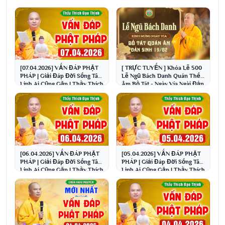
[07.04.2026] VẤN ĐÁP PHẬT
[ TRỰC TUYẾN ] Khóa Lễ 500
PHÁP | Giải Đáp Đời Sống Tâm
Lễ Ngũ Bách Danh Quán Thế
Linh Ai Cũng Gặp | Thầy Thích
Âm Bồ Tát - Ngày Vía Ngài Đản
Đạo Thịnh
Sinh 19/02 Â.L
[06.04.2026] VẤN ĐÁP PHẬT
[05.04.2026] VẤN ĐÁP PHẬT
PHÁP | Giải Đáp Đời Sống Tâm
PHÁP | Giải Đáp Đời Sống Tâm
Linh Ai Cũng Gặp | Thầy Thích
Linh Ai Cũng Gặp | Thầy Thích
Đạo Thịnh
Đạo Thịnh