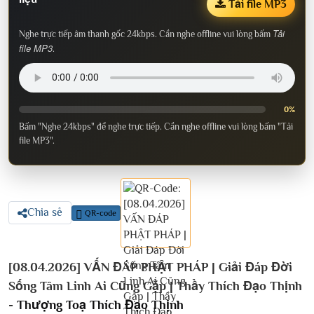
Tải file MP3
Tải
Nghe trực tiếp âm thanh gốc 24kbps. Cần nghe offline vui lòng bấm
file MP3
.
0%
Bấm "Nghe 24kbps" để nghe trực tiếp. Cần nghe offline vui lòng bấm "Tải
file MP3".
Chia sẻ
QR-code
[08.04.2026] VẤN ĐÁP PHẬT PHÁP | Giải Đáp Đời
Sống Tâm Linh Ai Cũng Gặp | Thầy Thích Đạo Thịnh
-
Thượng Toạ Thích Đạo Thịnh