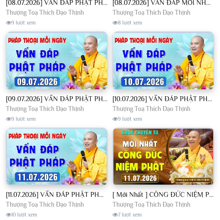
[08.07.2026] VẤN ĐÁP PHẬT PHÁP - Nghe Thầy giảng Pháp mỗi ngày CÔNG ĐỨC VÔ LƯỢNG│TT. Thích Đạo Thịnh
[08.07.2026] VẤN ĐÁP MỚI NHẤT - Pháp Hội Địa Tạng Chùa Khai Nguyên | TT. Thích Đạo Thịnh
Thượng Toạ Thích Đạo Thịnh
Thượng Toạ Thích Đạo Thịnh
9 lượt xem
8 lượt xem
[09.07.2026] VẤN ĐÁP PHẬT PHÁP - Nghe Thầy giảng Pháp mỗi ngày CÔNG ĐỨC VÔ LƯỢNG│TT. Thích Đạo Thịnh
[10.07.2026] VẤN ĐÁP PHẬT PHÁP - Nghe Thầy giảng Pháp mỗi ngày CÔNG ĐỨC VÔ LƯỢNG│TT. Thích Đạo Thịnh
Thượng Toạ Thích Đạo Thịnh
Thượng Toạ Thích Đạo Thịnh
9 lượt xem
9 lượt xem
[11.07.2026] VẤN ĐÁP PHẬT PHÁP - Nghe Thầy giảng Pháp mỗi ngày CÔNG ĐỨC VÔ LƯỢNG│TT. Thích Đạo Thịnh
[ Mới Nhất ] CÔNG ĐỨC NIỆM PHẬT - Khoá Chuyên Tu Chùa Khai Nguyên 11/07/2026 | TT. Thích Đạo Thịnh
Thượng Toạ Thích Đạo Thịnh
Thượng Toạ Thích Đạo Thịnh
10 lượt xem
7 lượt xem