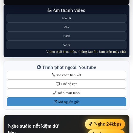
Âm thanh video
432Hz
24k
128k
320k
Video phát trực tiếp, không tạo file tạm trên máy chủ.
Trình phát ngoài: Youtube
Sao chép liên kết
Chế độ rạp
Toàn màn hình
Mở nguồn gốc
🎵 Nghe 24kbps
Nghe audio tiết kiệm dữ
liệu