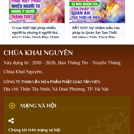
Vì sao thời Mạt pháp nhiều
RẤT HAY! Sự nhiệm mầu của
người tu nhưng ít người thành
pháp tu Quán Âm Tam Thời
tựu? | Thầy Thích Đạo Thịnh
Hệ Niệm | Thầy Thích Đạo
Thịnh
CHÙA KHAI NGUYÊN
Xây dựng từ : 2010 - 2026, Ban Thông Tin - Truyền Thông
Chùa Khai Nguyên.
CÔNG TY TNHH VĂN HÓA PHẨM PHẬT GIÁO TẢN VIÊN
Địa chỉ: Thôn Tây Ninh, Xã Đoài Phương, TP. Hà Nội
MẠNG XÃ HỘI
Chúng tôi trên mạng xã hội