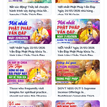
Rất xúc động! Thầy kể chuyện
Mới nhất Phật Pháp Vấn Đáp
hành trình xây dựng chùa Khai
Ngày 24/03/2026 nhà hàng
Nguyên | Thầy Thích Đạo
chay Từ Bi Quán
Thịnh
Mới Nhất! Ngày 22/03/2026
MỚI NHẤT Ngày 21/03/2026
Vấn Đáp Phật Pháp Khóa Tu
Vấn Đáp Phật Pháp Khóa Tu
Sinh Viên | Thầy Thích Đạo
Sinh Viên | Thầy Thích Đạo
Thịnh
Thịnh
Those who frequently visit
DON'T MISS OUT! 5 Supreme
temples for spiritual practice
Incense Offerings in
should not miss this Dharma
Buddhism! (Venerable Thich
talk to ful...
Dao Thinh)