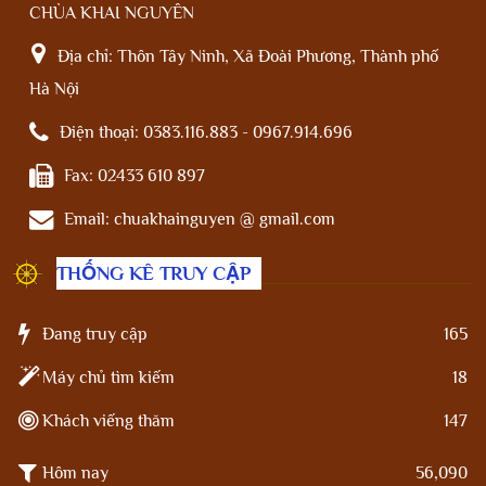
CHÙA KHAI NGUYÊN
Địa chỉ:
Thôn Tây Ninh, Xã Đoài Phương, Thành phố
Hà Nội
Điện thoại:
0383.116.883 - 0967.914.696
Fax:
02433 610 897
Email:
chuakhainguyen @ gmail.com
THỐNG KÊ TRUY CẬP
Đang truy cập
165
Máy chủ tìm kiếm
18
Khách viếng thăm
147
Hôm nay
56,090