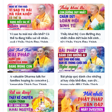
Vì sao tu mãi mà vẫn khổ? Có
Thầy khai thị: Con đường duy
thể ta đang hiểu sai về nhân
nhất chấm dứt luân hồi sinh
quả | Thầy Thích Đạo Thịnh
tử | Thầy Thích Đạo Thịnh
A valuable Dharma talk for
Bài pháp quý dành cho những
families hoping to conceive |
ai hay chịu khổ đau, oan ức
Venerable Thich Dao Thinh
trong cuộc đời | Thầy Thích
Đạo Thịnh