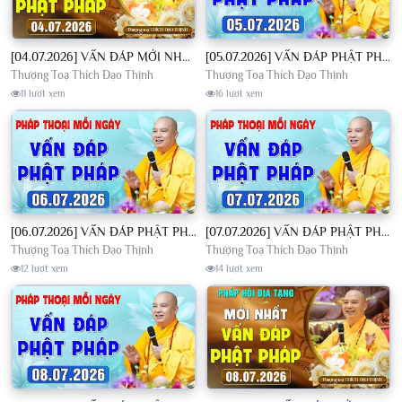
[04.07.2026] VẤN ĐÁP MỚI NHẤT - Pháp Hội Địa Tạng Chùa Khai Nguyên | TT. Thích Đạo Thịnh
[05.07.2026] VẤN ĐÁP PHẬT PHÁP - Nghe Thầy giảng Pháp mỗi ngày CÔNG ĐỨC VÔ LƯỢNG│TT. Thích Đạo Thịnh
Thượng Toạ Thích Đạo Thịnh
Thượng Toạ Thích Đạo Thịnh
11 lượt xem
16 lượt xem
[06.07.2026] VẤN ĐÁP PHẬT PHÁP - Nghe Thầy giảng Pháp mỗi ngày CÔNG ĐỨC VÔ LƯỢNG│TT. Thích Đạo Thịnh
[07.07.2026] VẤN ĐÁP PHẬT PHÁP - Nghe Thầy giảng Pháp mỗi ngày CÔNG ĐỨC VÔ LƯỢNG│TT. Thích Đạo Thịnh
Thượng Toạ Thích Đạo Thịnh
Thượng Toạ Thích Đạo Thịnh
12 lượt xem
14 lượt xem