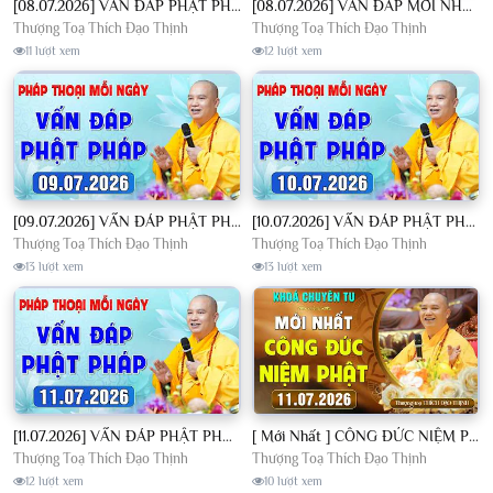
[08.07.2026] VẤN ĐÁP PHẬT PHÁP - Nghe Thầy giảng Pháp mỗi ngày CÔNG ĐỨC VÔ LƯỢNG│TT. Thích Đạo Thịnh
[08.07.2026] VẤN ĐÁP MỚI NHẤT - Pháp Hội Địa Tạng Chùa Khai Nguyên | TT. Thích Đạo Thịnh
Thượng Toạ Thích Đạo Thịnh
Thượng Toạ Thích Đạo Thịnh
11 lượt xem
12 lượt xem
[09.07.2026] VẤN ĐÁP PHẬT PHÁP - Nghe Thầy giảng Pháp mỗi ngày CÔNG ĐỨC VÔ LƯỢNG│TT. Thích Đạo Thịnh
[10.07.2026] VẤN ĐÁP PHẬT PHÁP - Nghe Thầy giảng Pháp mỗi ngày CÔNG ĐỨC VÔ LƯỢNG│TT. Thích Đạo Thịnh
Thượng Toạ Thích Đạo Thịnh
Thượng Toạ Thích Đạo Thịnh
13 lượt xem
13 lượt xem
[11.07.2026] VẤN ĐÁP PHẬT PHÁP - Nghe Thầy giảng Pháp mỗi ngày CÔNG ĐỨC VÔ LƯỢNG│TT. Thích Đạo Thịnh
[ Mới Nhất ] CÔNG ĐỨC NIỆM PHẬT - Khoá Chuyên Tu Chùa Khai Nguyên 11/07/2026 | TT. Thích Đạo Thịnh
Thượng Toạ Thích Đạo Thịnh
Thượng Toạ Thích Đạo Thịnh
12 lượt xem
10 lượt xem