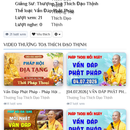
Giảng Sư:
Thượng Toạ Thích Đạo Thịnh
Thể loại:
Vấn Đáp Phật Pháp
Lượt xem:
21
Lượt nghe:
0
21 lượt xem
Yêu thích
VIDEO THƯỢNG TOẠ THÍCH ĐẠO THỊNH
Vấn Đáp Phật Pháp - Pháp Hội Địa Tạng Ngày 01/08/2026│TT. Thích Đạo Thịnh
[04.07.2026] VẤN ĐÁP PHẬT PHÁP - Nghe Thầy giảng Pháp mỗi ngày CÔNG ĐỨC VÔ LƯỢNG│TT. Thích Đạo Thịnh
Thượng Toạ Thích Đạo Thịnh
Thượng Toạ Thích Đạo Thịnh
14 lượt xem
17 lượt xem