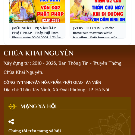
(MỚI NHẤT - P1) VẤN ĐÁP
(VERY EFFECTIVE) Recite
PHẬT PHÁP - Pháp Hội Trung
these two mantras while
Phong ngày 02.01.2026 │Thầy
traveling - Safe Journey of a
Thích Đạo Thịnh
Thousand Miles │ Ve...
CHÙA KHAI NGUYÊN
Xây dựng từ : 2010 - 2026, Ban Thông Tin - Truyền Thông
Chùa Khai Nguyên.
CÔNG TY TNHH VĂN HÓA PHẨM PHẬT GIÁO TẢN VIÊN
Địa chỉ: Thôn Tây Ninh, Xã Đoài Phương, TP. Hà Nội
MẠNG XÃ HỘI
Chúng tôi trên mạng xã hội