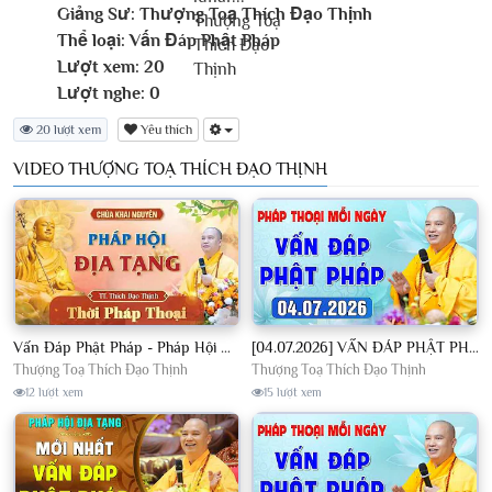
Giảng Sư:
Thượng Toạ Thích Đạo Thịnh
Thể loại:
Vấn Đáp Phật Pháp
Lượt xem:
20
Lượt nghe:
0
20 lượt xem
Yêu thích
VIDEO THƯỢNG TOẠ THÍCH ĐẠO THỊNH
Vấn Đáp Phật Pháp - Pháp Hội Địa Tạng Ngày 01/08/2026│TT. Thích Đạo Thịnh
[04.07.2026] VẤN ĐÁP PHẬT PHÁP - Nghe Thầy giảng Pháp mỗi ngày CÔNG ĐỨC VÔ LƯỢNG│TT. Thích Đạo Thịnh
Thượng Toạ Thích Đạo Thịnh
Thượng Toạ Thích Đạo Thịnh
12 lượt xem
15 lượt xem