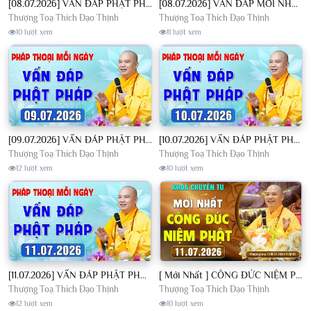
[08.07.2026] VẤN ĐÁP PHẬT PHÁP - Nghe Thầy giảng Pháp mỗi ngày CÔNG ĐỨC VÔ LƯỢNG│TT. Thích Đạo Thịnh
[08.07.2026] VẤN ĐÁP MỚI NHẤT - Pháp Hội Địa Tạng Chùa Khai Nguyên | TT. Thích Đạo Thịnh
Thượng Toạ Thích Đạo Thịnh
Thượng Toạ Thích Đạo Thịnh
10 lượt xem
11 lượt xem
[09.07.2026] VẤN ĐÁP PHẬT PHÁP - Nghe Thầy giảng Pháp mỗi ngày CÔNG ĐỨC VÔ LƯỢNG│TT. Thích Đạo Thịnh
[10.07.2026] VẤN ĐÁP PHẬT PHÁP - Nghe Thầy giảng Pháp mỗi ngày CÔNG ĐỨC VÔ LƯỢNG│TT. Thích Đạo Thịnh
Thượng Toạ Thích Đạo Thịnh
Thượng Toạ Thích Đạo Thịnh
12 lượt xem
10 lượt xem
[11.07.2026] VẤN ĐÁP PHẬT PHÁP - Nghe Thầy giảng Pháp mỗi ngày CÔNG ĐỨC VÔ LƯỢNG│TT. Thích Đạo Thịnh
[ Mới Nhất ] CÔNG ĐỨC NIỆM PHẬT - Khoá Chuyên Tu Chùa Khai Nguyên 11/07/2026 | TT. Thích Đạo Thịnh
Thượng Toạ Thích Đạo Thịnh
Thượng Toạ Thích Đạo Thịnh
12 lượt xem
10 lượt xem