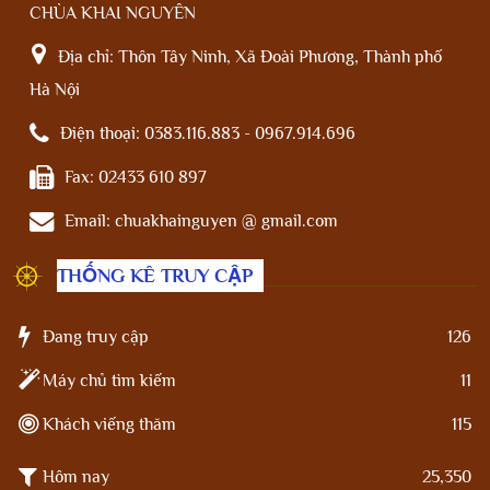
CHÙA KHAI NGUYÊN
Địa chỉ:
Thôn Tây Ninh, Xã Đoài Phương, Thành phố
Hà Nội
Điện thoại:
0383.116.883 - 0967.914.696
Fax:
02433 610 897
Email:
chuakhainguyen @ gmail.com
THỐNG KÊ TRUY CẬP
Đang truy cập
126
Máy chủ tìm kiếm
11
Khách viếng thăm
115
Hôm nay
25,350