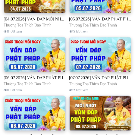
[04.07.2026] VẤN ĐÁP MỚI NHẤT - Pháp Hội Địa Tạng Chùa Khai Nguyên | TT. Thích Đạo Thịnh
[05.07.2026] VẤN ĐÁP PHẬT PHÁP - Nghe Thầy giảng Pháp mỗi ngày CÔNG ĐỨC VÔ LƯỢNG│TT. Thích Đạo Thịnh
Thượng Toạ Thích Đạo Thịnh
Thượng Toạ Thích Đạo Thịnh
11 lượt xem
15 lượt xem
[06.07.2026] VẤN ĐÁP PHẬT PHÁP - Nghe Thầy giảng Pháp mỗi ngày CÔNG ĐỨC VÔ LƯỢNG│TT. Thích Đạo Thịnh
[07.07.2026] VẤN ĐÁP PHẬT PHÁP - Nghe Thầy giảng Pháp mỗi ngày CÔNG ĐỨC VÔ LƯỢNG│TT. Thích Đạo Thịnh
Thượng Toạ Thích Đạo Thịnh
Thượng Toạ Thích Đạo Thịnh
11 lượt xem
12 lượt xem