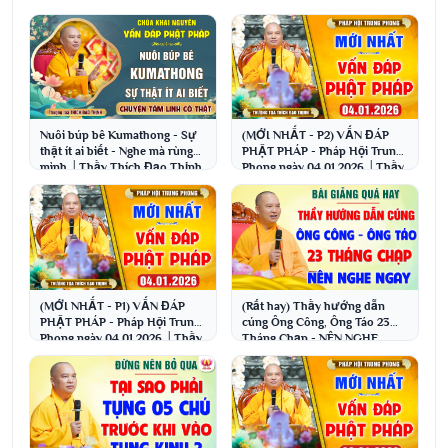
Nuôi búp bê Kumathong - Sự
(MỚI NHẤT - P2) VẤN ĐÁP
thật ít ai biết - Nghe mà rùng
PHẬT PHÁP - Pháp Hội Trung
mình │Thầy Thích Đạo Thịnh
Phong ngày 04.01.2026 │Thầy
Thích Đạo Thịnh
(MỚI NHẤT - P1) VẤN ĐÁP
(Rất hay) Thầy hướng dẫn
PHẬT PHÁP - Pháp Hội Trung
cúng Ông Công, Ông Táo 23
Phong ngày 04.01.2026 │Thầy
Tháng Chạp - NÊN NGHE
Thích Đạo Thịnh
NGAY | Thầy Thích Đạo Thịnh