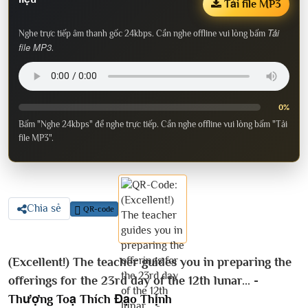
Tải file MP3
Tải
Nghe trực tiếp âm thanh gốc 24kbps. Cần nghe offline vui lòng bấm
file MP3
.
0%
Bấm "Nghe 24kbps" để nghe trực tiếp. Cần nghe offline vui lòng bấm "Tải
file MP3".
Chia sẻ
QR-code
(Excellent!) The teacher guides you in preparing the
offerings for the 23rd day of the 12th lunar... -
Thượng Toạ Thích Đạo Thịnh