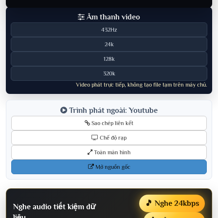
Âm thanh video
432Hz
24k
128k
320k
Video phát trực tiếp, không tạo file tạm trên máy chủ.
Trình phát ngoài: Youtube
Sao chép liên kết
Chế độ rạp
Toàn màn hình
Mở nguồn gốc
🎵 Nghe 24kbps
Nghe audio tiết kiệm dữ
liệu