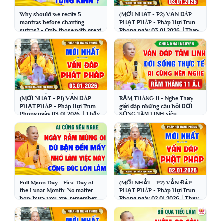
Why should we recite 5
(MỚI NHẤT - P2) VẤN ĐÁP
mantras before chanting
PHẬT PHÁP - Pháp Hội Trung
sutras? - Only those with great
Phong ngày 03.01.2026 │Thầy
fortune can hear t...
Thích Đạo Thịnh
(MỚI NHẤT - P1) VẤN ĐÁP
RẰM THÁNG 11 - Nghe Thầy
PHẬT PHÁP - Pháp Hội Trung
giải đáp những câu hỏi ĐỜI
Phong ngày 03.01.2026 │Thầy
SỐNG TÂM LINH siêu
Thích Đạo Thịnh
hay│Thầy Thích Đạo Thịnh
Full Moon Day - First Day of
(MỚI NHẤT - P2) VẤN ĐÁP
the Lunar Month: No matter
PHẬT PHÁP - Pháp Hội Trung
how busy you are, remember
Phong ngày 02.01.2026 │Thầy
to do this; it...
Thích Đạo Thịnh