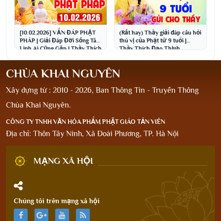
[10.02.2026] VẤN ĐÁP PHẬT
(Rất hay) Thầy giải đáp câu hỏi
PHÁP | Giải Đáp Đời Sống Tâm
thú vị của Phật tử 9 tuổi |
Linh Ai Cũng Gặp | Thầy Thích
Thầy Thích Đạo Thịnh
Đạo Thịnh
CHÙA KHAI NGUYÊN
Xây dựng từ : 2010 - 2026, Ban Thông Tin - Truyền Thông
Chùa Khai Nguyên.
CÔNG TY TNHH VĂN HÓA PHẨM PHẬT GIÁO TẢN VIÊN
Địa chỉ: Thôn Tây Ninh, Xã Đoài Phương, TP. Hà Nội
MẠNG XÃ HỘI
Chúng tôi trên mạng xã hội