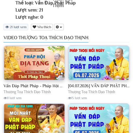
Thể loại:
Vấn Đáp Phật Pháp
Lượt xem:
21
Lượt nghe:
0
21 lượt xem
Yêu thích
VIDEO THƯỢNG TOẠ THÍCH ĐẠO THỊNH
Vấn Đáp Phật Pháp - Pháp Hội Địa Tạng Ngày 01/08/2026│TT. Thích Đạo Thịnh
[04.07.2026] VẤN ĐÁP PHẬT PHÁP - Nghe Thầy giảng Pháp mỗi ngày CÔNG ĐỨC VÔ LƯỢNG│TT. Thích Đạo Thịnh
Thượng Toạ Thích Đạo Thịnh
Thượng Toạ Thích Đạo Thịnh
11 lượt xem
15 lượt xem