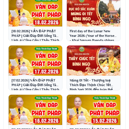
[18.02.2026] VẤN ĐÁP PHẬT
First day of the Lunar New
PHÁP | Giải Đáp Đời Sống Tâm
Year 2026 (Year of the Horse)
Linh Ai Cũng Gặp | Thầy Thích
- Khai Nguyen Pagoda shines
Đạo Thịnh
brightly wit...
[17.02.2026] VẤN ĐÁP PHẬT
Mùng 01 Tết - Thượng toạ
PHÁP | Giải Đáp Đời Sống Tâm
Thích Đạo Thịnh Chúc Tết
Linh Ai Cũng Gặp | Thầy Thích
Bính Ngọ 2026 đến toàn thể
Đạo Thịnh
Phật tử và nhân dân