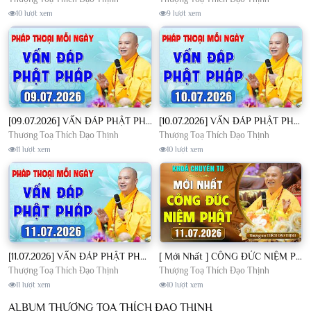
10 lượt xem
9 lượt xem
[09.07.2026] VẤN ĐÁP PHẬT PHÁP - Nghe Thầy giảng Pháp mỗi ngày CÔNG ĐỨC VÔ LƯỢNG│TT. Thích Đạo Thịnh
[10.07.2026] VẤN ĐÁP PHẬT PHÁP - Nghe Thầy giảng Pháp mỗi ngày CÔNG ĐỨC VÔ LƯỢNG│TT. Thích Đạo Thịnh
Thượng Toạ Thích Đạo Thịnh
Thượng Toạ Thích Đạo Thịnh
11 lượt xem
10 lượt xem
[11.07.2026] VẤN ĐÁP PHẬT PHÁP - Nghe Thầy giảng Pháp mỗi ngày CÔNG ĐỨC VÔ LƯỢNG│TT. Thích Đạo Thịnh
[ Mới Nhất ] CÔNG ĐỨC NIỆM PHẬT - Khoá Chuyên Tu Chùa Khai Nguyên 11/07/2026 | TT. Thích Đạo Thịnh
Thượng Toạ Thích Đạo Thịnh
Thượng Toạ Thích Đạo Thịnh
11 lượt xem
10 lượt xem
ALBUM THƯỢNG TOẠ THÍCH ĐẠO THỊNH