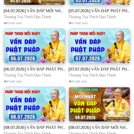
[04.07.2026] VẤN ĐÁP MỚI NHẤT - Pháp Hội Địa Tạng Chùa Khai Nguyên | TT. Thích Đạo Thịnh
[05.07.2026] VẤN ĐÁP PHẬT PHÁP - Nghe Thầy giảng Pháp mỗi ngày CÔNG ĐỨC VÔ LƯỢNG│TT. Thích Đạo Thịnh
Thượng Toạ Thích Đạo Thịnh
Thượng Toạ Thích Đạo Thịnh
11 lượt xem
12 lượt xem
[06.07.2026] VẤN ĐÁP PHẬT PHÁP - Nghe Thầy giảng Pháp mỗi ngày CÔNG ĐỨC VÔ LƯỢNG│TT. Thích Đạo Thịnh
[07.07.2026] VẤN ĐÁP PHẬT PHÁP - Nghe Thầy giảng Pháp mỗi ngày CÔNG ĐỨC VÔ LƯỢNG│TT. Thích Đạo Thịnh
Thượng Toạ Thích Đạo Thịnh
Thượng Toạ Thích Đạo Thịnh
11 lượt xem
11 lượt xem
[08.07.2026] VẤN ĐÁP PHẬT PHÁP - Nghe Thầy giảng Pháp mỗi ngày CÔNG ĐỨC VÔ LƯỢNG│TT. Thích Đạo Thịnh
[08.07.2026] VẤN ĐÁP MỚI NHẤT - Pháp Hội Địa Tạng Chùa Khai Nguyên | TT. Thích Đạo Thịnh
Thượng Toạ Thích Đạo Thịnh
Thượng Toạ Thích Đạo Thịnh