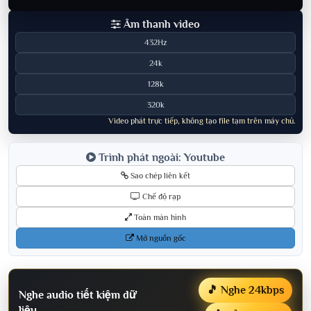
Âm thanh video
432Hz
24k
128k
320k
Video phát trực tiếp, không tạo file tạm trên máy chủ.
Trình phát ngoài: Youtube
Sao chép liên kết
Chế độ rạp
Toàn màn hình
Mở nguồn gốc
🎵 Nghe 24kbps
Nghe audio tiết kiệm dữ
liệu