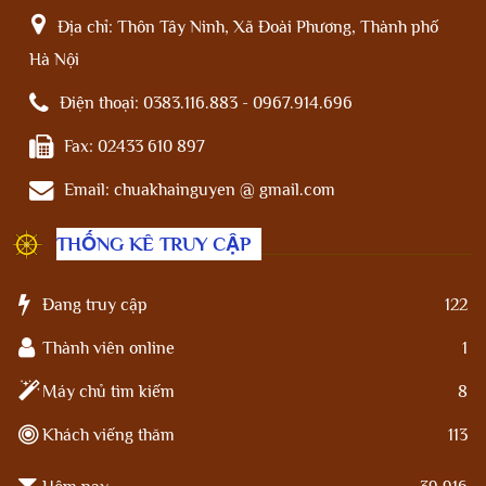
Địa chỉ:
Thôn Tây Ninh, Xã Đoài Phương, Thành phố
Hà Nội
Điện thoại:
0383.116.883 - 0967.914.696
Fax:
02433 610 897
Email:
chuakhainguyen @ gmail.com
THỐNG KÊ TRUY CẬP
Đang truy cập
122
Thành viên online
1
Máy chủ tìm kiếm
8
Khách viếng thăm
113