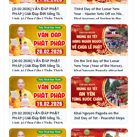
[21.02.2026] VẤN ĐÁP PHẬT
Third Day of the Lunar New
PHÁP | Giải Đáp Đời Sống Tâm
Year - Master Sets Off on His
Linh Ai Cũng Gặp | Thầy Thích
First Journey of Spring in the
Đạo Thịnh
Year of t...
[20.02.2026] VẤN ĐÁP PHẬT
On the 3rd day of the Lunar
PHÁP | Giải Đáp Đời Sống Tâm
New Year (Year of the Horse),
Linh Ai Cũng Gặp | Thầy Thích
Khai Nguyen Pagoda attracted
Đạo Thịnh
thousands ...
[19.02.2026] VẤN ĐÁP PHẬT
Khai Nguyen Pagoda on the
PHÁP | Giải Đáp Đời Sống Tâm
2nd Day of Tet - Peaceful Steps
Linh Ai Cũng Gặp | Thầy Thích
Đạo Thịnh