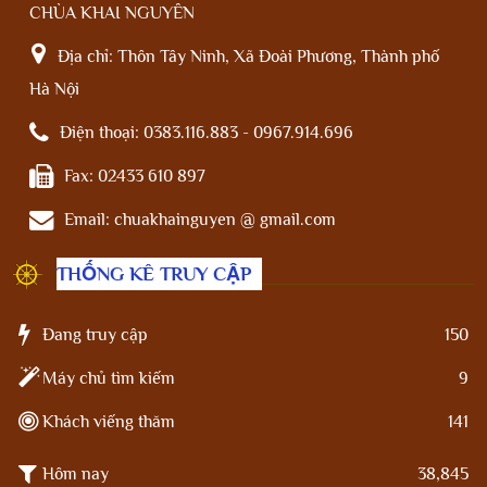
CHÙA KHAI NGUYÊN
Địa chỉ:
Thôn Tây Ninh, Xã Đoài Phương, Thành phố
Hà Nội
Điện thoại:
0383.116.883 - 0967.914.696
Fax:
02433 610 897
Email:
chuakhainguyen @ gmail.com
THỐNG KÊ TRUY CẬP
Đang truy cập
150
Máy chủ tìm kiếm
9
Khách viếng thăm
141
Hôm nay
38,845