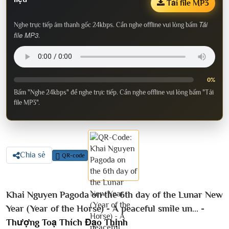
Tải file MP3
Tải
Nghe trực tiếp âm thanh gốc 24kbps. Cần nghe offline vui lòng bấm
file MP3
.
0%
Bấm "Nghe 24kbps" để nghe trực tiếp. Cần nghe offline vui lòng bấm "Tải
file MP3".
Chia sẻ
QR-code
Khai Nguyen Pagoda on the 6th day of the Lunar New
Year (Year of the Horse) - A peaceful smile un... -
Thượng Toạ Thích Đạo Thịnh