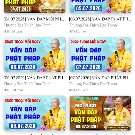
[04.07.2026] VẤN ĐÁP MỚI NHẤT - Pháp Hội Địa Tạng Chùa Khai Nguyên | TT. Thích Đạo Thịnh
[05.07.2026] VẤN ĐÁP PHẬT PHÁP - Nghe Thầy giảng Pháp mỗi ngày CÔNG ĐỨC VÔ LƯỢNG│TT. Thích Đạo Thịnh
Thượng Toạ Thích Đạo Thịnh
Thượng Toạ Thích Đạo Thịnh
11 lượt xem
15 lượt xem
[06.07.2026] VẤN ĐÁP PHẬT PHÁP - Nghe Thầy giảng Pháp mỗi ngày CÔNG ĐỨC VÔ LƯỢNG│TT. Thích Đạo Thịnh
[07.07.2026] VẤN ĐÁP PHẬT PHÁP - Nghe Thầy giảng Pháp mỗi ngày CÔNG ĐỨC VÔ LƯỢNG│TT. Thích Đạo Thịnh
Thượng Toạ Thích Đạo Thịnh
Thượng Toạ Thích Đạo Thịnh
12 lượt xem
14 lượt xem