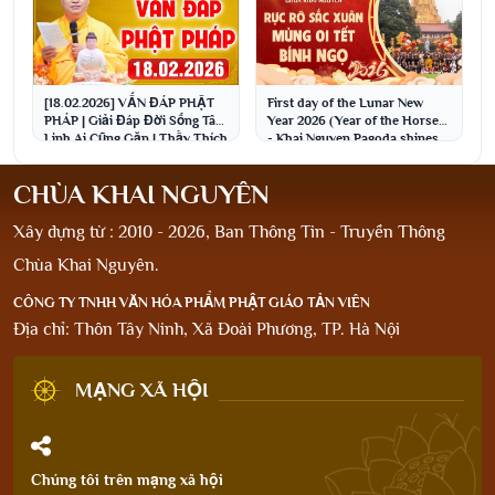
[18.02.2026] VẤN ĐÁP PHẬT
First day of the Lunar New
PHÁP | Giải Đáp Đời Sống Tâm
Year 2026 (Year of the Horse)
Linh Ai Cũng Gặp | Thầy Thích
- Khai Nguyen Pagoda shines
Đạo Thịnh
brightly wit...
CHÙA KHAI NGUYÊN
Xây dựng từ : 2010 - 2026, Ban Thông Tin - Truyền Thông
Chùa Khai Nguyên.
CÔNG TY TNHH VĂN HÓA PHẨM PHẬT GIÁO TẢN VIÊN
Địa chỉ: Thôn Tây Ninh, Xã Đoài Phương, TP. Hà Nội
MẠNG XÃ HỘI
Chúng tôi trên mạng xã hội