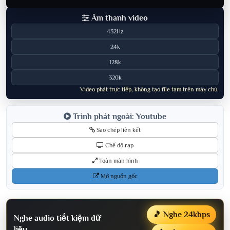
Âm thanh video
432Hz
24k
128k
320k
Video phát trực tiếp, không tạo file tạm trên máy chủ.
Trình phát ngoài: Youtube
Sao chép liên kết
Chế độ rạp
Toàn màn hình
Mở nguồn gốc
🎵 Nghe 24kbps
Nghe audio tiết kiệm dữ
liệu