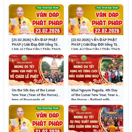
[23.02.2026] VẤN ĐÁP PHẬT
[22.02.2026] VẤN ĐÁP PHẬT
PHÁP | Giải Đáp Đời Sống Tâm
PHÁP | Giải Đáp Đời Sống Tâm
Linh Ai Cũng Gặp | Thầy Thích
Linh Ai Cũng Gặp | Thầy Thích
Đạo Thịnh
Đạo Thịnh
On the 5th day of the Lunar
Khai Nguyen Pagoda, 4th Day
New Year (Year of the Horse),
of the Lunar New Year, Year of
tens of thousands of
the Horse - Radiant with
Buddhists flocked ...
laughter at t...