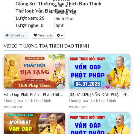
Giảng Sư:
Thượng Toạ Thích Đạo Thịnh
Thể loại:
Vấn Đáp Phật Pháp
Lượt xem:
29
Lượt nghe:
0
29 lượt xem
Yêu thích
VIDEO THƯỢNG TOẠ THÍCH ĐẠO THỊNH
Vấn Đáp Phật Pháp - Pháp Hội Địa Tạng Ngày 01/08/2026│TT. Thích Đạo Thịnh
[04.07.2026] VẤN ĐÁP PHẬT PHÁP - Nghe Thầy giảng Pháp mỗi ngày CÔNG ĐỨC VÔ LƯỢNG│TT. Thích Đạo Thịnh
Thượng Toạ Thích Đạo Thịnh
Thượng Toạ Thích Đạo Thịnh
12 lượt xem
17 lượt xem