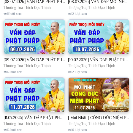
[08.07.2026] VẤN ĐÁP PHẬT PHÁP - Nghe Thầy giảng Pháp mỗi ngày CÔNG ĐỨC VÔ LƯỢNG│TT. Thích Đạo Thịnh
[08.07.2026] VẤN ĐÁP MỚI NHẤT - Pháp Hội Địa Tạng Chùa Khai Nguyên | TT. Thích Đạo Thịnh
Thượng Toạ Thích Đạo Thịnh
Thượng Toạ Thích Đạo Thịnh
11 lượt xem
12 lượt xem
[09.07.2026] VẤN ĐÁP PHẬT PHÁP - Nghe Thầy giảng Pháp mỗi ngày CÔNG ĐỨC VÔ LƯỢNG│TT. Thích Đạo Thịnh
[10.07.2026] VẤN ĐÁP PHẬT PHÁP - Nghe Thầy giảng Pháp mỗi ngày CÔNG ĐỨC VÔ LƯỢNG│TT. Thích Đạo Thịnh
Thượng Toạ Thích Đạo Thịnh
Thượng Toạ Thích Đạo Thịnh
12 lượt xem
12 lượt xem
[11.07.2026] VẤN ĐÁP PHẬT PHÁP - Nghe Thầy giảng Pháp mỗi ngày CÔNG ĐỨC VÔ LƯỢNG│TT. Thích Đạo Thịnh
[ Mới Nhất ] CÔNG ĐỨC NIỆM PHẬT - Khoá Chuyên Tu Chùa Khai Nguyên 11/07/2026 | TT. Thích Đạo Thịnh
Thượng Toạ Thích Đạo Thịnh
Thượng Toạ Thích Đạo Thịnh
12 lượt xem
10 lượt xem