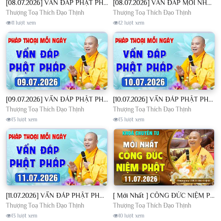
[08.07.2026] VẤN ĐÁP PHẬT PHÁP - Nghe Thầy giảng Pháp mỗi ngày CÔNG ĐỨC VÔ LƯỢNG│TT. Thích Đạo Thịnh
[08.07.2026] VẤN ĐÁP MỚI NHẤT - Pháp Hội Địa Tạng Chùa Khai Nguyên | TT. Thích Đạo Thịnh
Thượng Toạ Thích Đạo Thịnh
Thượng Toạ Thích Đạo Thịnh
11 lượt xem
12 lượt xem
[09.07.2026] VẤN ĐÁP PHẬT PHÁP - Nghe Thầy giảng Pháp mỗi ngày CÔNG ĐỨC VÔ LƯỢNG│TT. Thích Đạo Thịnh
[10.07.2026] VẤN ĐÁP PHẬT PHÁP - Nghe Thầy giảng Pháp mỗi ngày CÔNG ĐỨC VÔ LƯỢNG│TT. Thích Đạo Thịnh
Thượng Toạ Thích Đạo Thịnh
Thượng Toạ Thích Đạo Thịnh
13 lượt xem
13 lượt xem
[11.07.2026] VẤN ĐÁP PHẬT PHÁP - Nghe Thầy giảng Pháp mỗi ngày CÔNG ĐỨC VÔ LƯỢNG│TT. Thích Đạo Thịnh
[ Mới Nhất ] CÔNG ĐỨC NIỆM PHẬT - Khoá Chuyên Tu Chùa Khai Nguyên 11/07/2026 | TT. Thích Đạo Thịnh
Thượng Toạ Thích Đạo Thịnh
Thượng Toạ Thích Đạo Thịnh
13 lượt xem
10 lượt xem