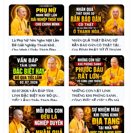
Là Phụ Nữ Nên Nghe Một Lần
NHÂN QUẢ THẬT ĐÁNG SỢ
Để Giải Nghiệp Thoát Khổ
RẮN BÁO OÁN CÓ THẬT TẠI
Cho Mình | Thầy Thích Đạo
GIA ĐÌNH PHẬT TỬ Ở THANH
Thịnh
HÓA | Thầy Thích Đạo Thịnh
02.07.2026 VẤN ĐÁP TÂM
NHỮNG CON VẬT LINH
LINH ĐẶC BIỆT HAY BỎ QUA
THIÊNG KHI PHÓNG SANH
TIẾC LẮM | Thầy Thích Đạo
CÔNG ĐỨC SẼ CỰC LỚN MÀ
Thịnh
ÍT AI BIẾT ĐẾN | Thầy Đạo
Thịnh