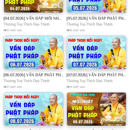
[04.07.2026] VẤN ĐÁP MỚI NHẤT - Pháp Hội Địa Tạng Chùa Khai Nguyên | TT. Thích Đạo Thịnh
[05.07.2026] VẤN ĐÁP PHẬT PHÁP - Nghe Thầy giảng Pháp mỗi ngày CÔNG ĐỨC VÔ LƯỢNG│TT. Thích Đạo Thịnh
Thượng Toạ Thích Đạo Thịnh
Thượng Toạ Thích Đạo Thịnh
12 lượt xem
16 lượt xem
[06.07.2026] VẤN ĐÁP PHẬT PHÁP - Nghe Thầy giảng Pháp mỗi ngày CÔNG ĐỨC VÔ LƯỢNG│TT. Thích Đạo Thịnh
[07.07.2026] VẤN ĐÁP PHẬT PHÁP - Nghe Thầy giảng Pháp mỗi ngày CÔNG ĐỨC VÔ LƯỢNG│TT. Thích Đạo Thịnh
Thượng Toạ Thích Đạo Thịnh
Thượng Toạ Thích Đạo Thịnh
12 lượt xem
14 lượt xem