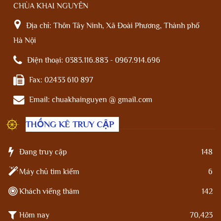
CHÙA KHAI NGUYÊN
Địa chỉ:
Thôn Tây Ninh, Xã Đoài Phương, Thành phố
Hà Nội
Điện thoại:
0383.116.883 - 0967.914.696
Fax:
02433 610 897
Email:
chuakhainguyen @ gmail.com
THỐNG KÊ TRUY CẬP
Đang truy cập
148
Máy chủ tìm kiếm
6
Khách viếng thăm
142
Hôm nay
70,423