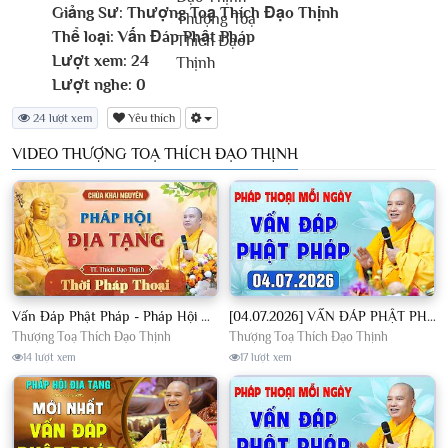
Giảng Sư:
Thượng Toạ Thích Đạo Thịnh
Thể loại:
Vấn Đáp Phật Pháp
Lượt xem:
24
Lượt nghe:
0
24 lượt xem
Yêu thích
VIDEO THƯỢNG TOẠ THÍCH ĐẠO THỊNH
Vấn Đáp Phật Pháp - Pháp Hội Địa Tạng Ngày 01/08/2026│TT. Thích Đạo Thịnh
[04.07.2026] VẤN ĐÁP PHẬT PHÁP - Nghe Thầy giảng Pháp mỗi ngày CÔNG ĐỨC VÔ LƯỢNG│TT. Thích Đạo Thịnh
Thượng Toạ Thích Đạo Thịnh
Thượng Toạ Thích Đạo Thịnh
14 lượt xem
17 lượt xem