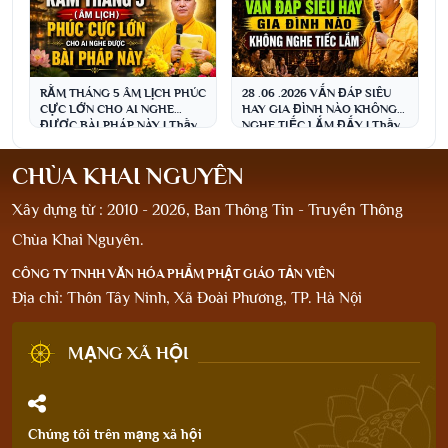
RẰM THÁNG 5 ÂM LỊCH PHÚC
28 .06 .2026 VẤN ĐÁP SIÊU
CỰC LỚN CHO AI NGHE
HAY GIA ĐÌNH NÀO KHÔNG
ĐƯỢC BÀI PHÁP NÀY | Thầy
NGHE TIẾC LẮM ĐẤY | Thầy
Thích Đạo Thịnh
Thích Đạo Thịnh
CHÙA KHAI NGUYÊN
Xây dựng từ : 2010 - 2026, Ban Thông Tin - Truyền Thông
Chùa Khai Nguyên.
CÔNG TY TNHH VĂN HÓA PHẨM PHẬT GIÁO TẢN VIÊN
Địa chỉ: Thôn Tây Ninh, Xã Đoài Phương, TP. Hà Nội
MẠNG XÃ HỘI
Chúng tôi trên mạng xã hội