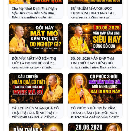
Cha Mẹ Nhất Định Phải Nghe
SỰ NHIỆM MÀU KHI ĐỌC
Mỗi Đứa Con Đến Với Bạn
TỤNG KINH ĐỊA TẠNG TẠI
Đều Là Nghiệp Duyên Từ
NHÀ PHÚC LỚN CHO AI
Nhiều Đời ( NÊN NGHE NGAY)
NGHE ĐƯỢC ĐIỀU NÀY (
QUAN TRỌNG )
ĐỜI NÀY MẮT MỜ KÉM THỊ
30. 06 .2026 VẤN ĐÁP TÂM
LỰC LÀ DO NGHIỆP GÌ ? (
LINH SIÊU HAY ĐỪNG BỎ
NÊN NGHE NGAY ) | Thầy
QUA | Thầy Thích Đạo Thịnh
Thích Đạo Thịnh
CÂU CHUYỆN NHÂN QUẢ CÓ
CÓ PHÚC 3 ĐỜI NGÀY RẰM
THẬT TẠI GIA ĐÌNH PHẬT
THÁNG 5 ÂM LỊCH MỚI NGHE
TỬ NGHE MÀ SỢ AI CŨNG (
ĐƯỢC BÀI GIẢNG NÀY " CỰC
NÊN NGHE NGAY )
HAY " |Thầy Thích Đạo Thịnh