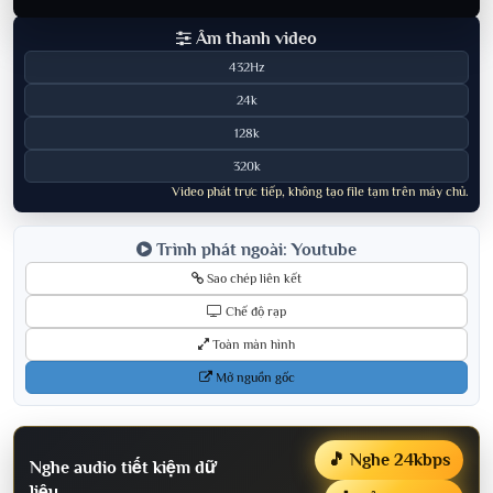
Âm thanh video
432Hz
24k
128k
320k
Video phát trực tiếp, không tạo file tạm trên máy chủ.
Trình phát ngoài: Youtube
Sao chép liên kết
Chế độ rạp
Toàn màn hình
Mở nguồn gốc
🎵 Nghe 24kbps
Nghe audio tiết kiệm dữ
liệu