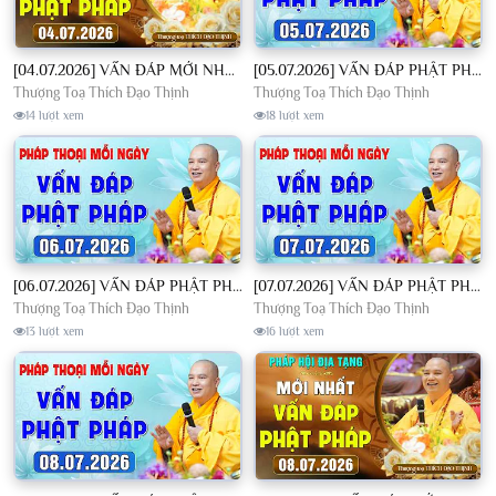
[04.07.2026] VẤN ĐÁP MỚI NHẤT - Pháp Hội Địa Tạng Chùa Khai Nguyên | TT. Thích Đạo Thịnh
[05.07.2026] VẤN ĐÁP PHẬT PHÁP - Nghe Thầy giảng Pháp mỗi ngày CÔNG ĐỨC VÔ LƯỢNG│TT. Thích Đạo Thịnh
Thượng Toạ Thích Đạo Thịnh
Thượng Toạ Thích Đạo Thịnh
14 lượt xem
18 lượt xem
[06.07.2026] VẤN ĐÁP PHẬT PHÁP - Nghe Thầy giảng Pháp mỗi ngày CÔNG ĐỨC VÔ LƯỢNG│TT. Thích Đạo Thịnh
[07.07.2026] VẤN ĐÁP PHẬT PHÁP - Nghe Thầy giảng Pháp mỗi ngày CÔNG ĐỨC VÔ LƯỢNG│TT. Thích Đạo Thịnh
Thượng Toạ Thích Đạo Thịnh
Thượng Toạ Thích Đạo Thịnh
13 lượt xem
16 lượt xem