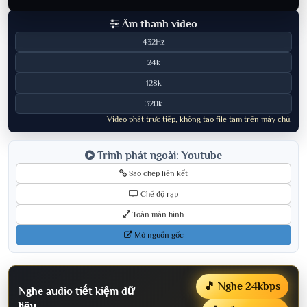
Âm thanh video
432Hz
24k
128k
320k
Video phát trực tiếp, không tạo file tạm trên máy chủ.
Trình phát ngoài: Youtube
Sao chép liên kết
Chế độ rạp
Toàn màn hình
Mở nguồn gốc
🎵 Nghe 24kbps
Nghe audio tiết kiệm dữ
liệu