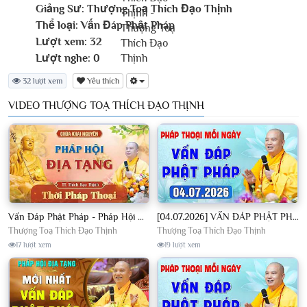
Giảng Sư:
Thượng Toạ Thích Đạo Thịnh
Thể loại:
Vấn Đáp Phật Pháp
Lượt xem:
32
Lượt nghe:
0
32 lượt xem
Yêu thích
VIDEO THƯỢNG TOẠ THÍCH ĐẠO THỊNH
Vấn Đáp Phật Pháp - Pháp Hội Địa Tạng Ngày 01/08/2026│TT. Thích Đạo Thịnh
[04.07.2026] VẤN ĐÁP PHẬT PHÁP - Nghe Thầy giảng Pháp mỗi ngày CÔNG ĐỨC VÔ LƯỢNG│TT. Thích Đạo Thịnh
Thượng Toạ Thích Đạo Thịnh
Thượng Toạ Thích Đạo Thịnh
17 lượt xem
19 lượt xem