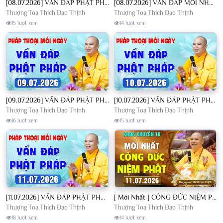
[08.07.2026] VẤN ĐÁP PHẬT PHÁP - Nghe Thầy giảng Pháp mỗi ngày CÔNG ĐỨC VÔ LƯỢNG│TT. Thích Đạo Thịnh
[08.07.2026] VẤN ĐÁP MỚI NHẤT - Pháp Hội Địa Tạng Chùa Khai Nguyên | TT. Thích Đạo Thịnh
Thượng Toạ Thích Đạo Thịnh
Thượng Toạ Thích Đạo Thịnh
15 lượt xem
14 lượt xem
[09.07.2026] VẤN ĐÁP PHẬT PHÁP - Nghe Thầy giảng Pháp mỗi ngày CÔNG ĐỨC VÔ LƯỢNG│TT. Thích Đạo Thịnh
[10.07.2026] VẤN ĐÁP PHẬT PHÁP - Nghe Thầy giảng Pháp mỗi ngày CÔNG ĐỨC VÔ LƯỢNG│TT. Thích Đạo Thịnh
Thượng Toạ Thích Đạo Thịnh
Thượng Toạ Thích Đạo Thịnh
16 lượt xem
15 lượt xem
[11.07.2026] VẤN ĐÁP PHẬT PHÁP - Nghe Thầy giảng Pháp mỗi ngày CÔNG ĐỨC VÔ LƯỢNG│TT. Thích Đạo Thịnh
[ Mới Nhất ] CÔNG ĐỨC NIỆM PHẬT - Khoá Chuyên Tu Chùa Khai Nguyên 11/07/2026 | TT. Thích Đạo Thịnh
Thượng Toạ Thích Đạo Thịnh
Thượng Toạ Thích Đạo Thịnh
18 lượt xem
14 lượt xem