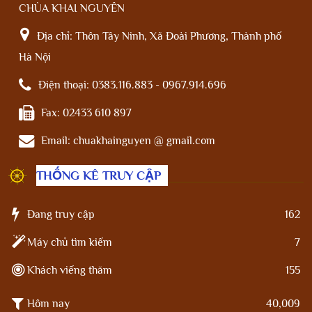
CHÙA KHAI NGUYÊN
Địa chỉ:
Thôn Tây Ninh, Xã Đoài Phương, Thành phố
Hà Nội
Điện thoại:
0383.116.883 - 0967.914.696
Fax:
02433 610 897
Email:
chuakhainguyen @ gmail.com
THỐNG KÊ TRUY CẬP
Đang truy cập
162
Máy chủ tìm kiếm
7
Khách viếng thăm
155
Hôm nay
40,009