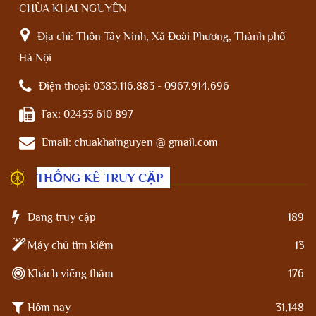
CHÙA KHAI NGUYÊN
Địa chỉ:
Thôn Tây Ninh, Xã Đoài Phương, Thành phố
Hà Nội
Điện thoại:
0383.116.883 - 0967.914.696
Fax:
02433 610 897
Email:
chuakhainguyen @ gmail.com
THỐNG KÊ TRUY CẬP
Đang truy cập
189
Máy chủ tìm kiếm
13
Khách viếng thăm
176
Hôm nay
31,148