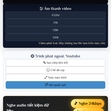
Âm thanh video
432Hz
24k
128k
320k
Video phát trực tiếp, không tạo file tạm trên máy chủ.
Trình phát ngoài: Youtube
Sao chép liên kết
Chế độ rạp
Toàn màn hình
Mở nguồn gốc
🎵 Nghe 24kbps
Nghe audio tiết kiệm dữ
liệu