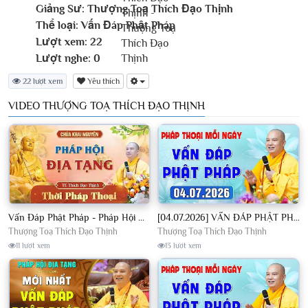
Giảng Sư:
Thượng Toạ Thích Đạo Thịnh
Thể loại:
Vấn Đáp Phật Pháp
Lượt xem:
22
Lượt nghe:
0
22 lượt xem
Yêu thích
VIDEO THƯỢNG TOẠ THÍCH ĐẠO THỊNH
Vấn Đáp Phật Pháp - Pháp Hội Địa Tạng Ngày 01/08/2026│TT. Thích Đạo Thịnh
[04.07.2026] VẤN ĐÁP PHẬT PHÁP - Nghe Thầy giảng Pháp mỗi ngày CÔNG ĐỨC VÔ LƯỢNG│TT. Thích Đạo Thịnh
Thượng Toạ Thích Đạo Thịnh
Thượng Toạ Thích Đạo Thịnh
11 lượt xem
13 lượt xem