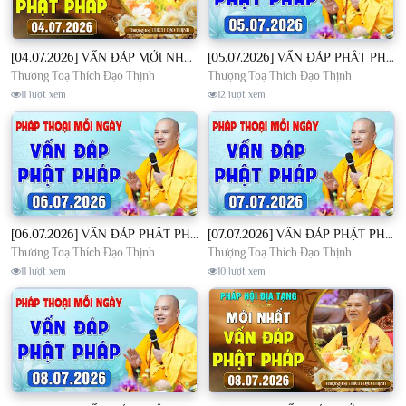
[04.07.2026] VẤN ĐÁP MỚI NHẤT - Pháp Hội Địa Tạng Chùa Khai Nguyên | TT. Thích Đạo Thịnh
[05.07.2026] VẤN ĐÁP PHẬT PHÁP - Nghe Thầy giảng Pháp mỗi ngày CÔNG ĐỨC VÔ LƯỢNG│TT. Thích Đạo Thịnh
Thượng Toạ Thích Đạo Thịnh
Thượng Toạ Thích Đạo Thịnh
11 lượt xem
12 lượt xem
[06.07.2026] VẤN ĐÁP PHẬT PHÁP - Nghe Thầy giảng Pháp mỗi ngày CÔNG ĐỨC VÔ LƯỢNG│TT. Thích Đạo Thịnh
[07.07.2026] VẤN ĐÁP PHẬT PHÁP - Nghe Thầy giảng Pháp mỗi ngày CÔNG ĐỨC VÔ LƯỢNG│TT. Thích Đạo Thịnh
Thượng Toạ Thích Đạo Thịnh
Thượng Toạ Thích Đạo Thịnh
11 lượt xem
10 lượt xem