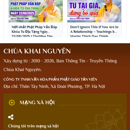
Mới nhất Phật Pháp Vấn Đáp
Don't Ignore This If You Are In
Khóa Tu Địa Tạng Ngày
A Relationship – Teachings by
22/08/2025 | Thượng Tọa
Master Thich Dao Thinh
Thích Đạo Thịnh
CHÙA KHAI NGUYÊN
Xây dựng từ : 2010 - 2026, Ban Thông Tin - Truyền Thông
Chùa Khai Nguyên.
CÔNG TY TNHH VĂN HÓA PHẨM PHẬT GIÁO TẢN VIÊN
Địa chỉ: Thôn Tây Ninh, Xã Đoài Phương, TP. Hà Nội
MẠNG XÃ HỘI
Chúng tôi trên mạng xã hội