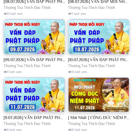
[08.07.2026] VẤN ĐÁP PHẬT PHÁP - Nghe Thầy giảng Pháp mỗi ngày CÔNG ĐỨC VÔ LƯỢNG│TT. Thích Đạo Thịnh
[08.07.2026] VẤN ĐÁP MỚI NHẤT - Pháp Hội Địa Tạng Chùa Khai Nguyên | TT. Thích Đạo Thịnh
Thượng Toạ Thích Đạo Thịnh
Thượng Toạ Thích Đạo Thịnh
10 lượt xem
9 lượt xem
[09.07.2026] VẤN ĐÁP PHẬT PHÁP - Nghe Thầy giảng Pháp mỗi ngày CÔNG ĐỨC VÔ LƯỢNG│TT. Thích Đạo Thịnh
[10.07.2026] VẤN ĐÁP PHẬT PHÁP - Nghe Thầy giảng Pháp mỗi ngày CÔNG ĐỨC VÔ LƯỢNG│TT. Thích Đạo Thịnh
Thượng Toạ Thích Đạo Thịnh
Thượng Toạ Thích Đạo Thịnh
11 lượt xem
10 lượt xem
[11.07.2026] VẤN ĐÁP PHẬT PHÁP - Nghe Thầy giảng Pháp mỗi ngày CÔNG ĐỨC VÔ LƯỢNG│TT. Thích Đạo Thịnh
[ Mới Nhất ] CÔNG ĐỨC NIỆM PHẬT - Khoá Chuyên Tu Chùa Khai Nguyên 11/07/2026 | TT. Thích Đạo Thịnh
Thượng Toạ Thích Đạo Thịnh
Thượng Toạ Thích Đạo Thịnh
11 lượt xem
10 lượt xem