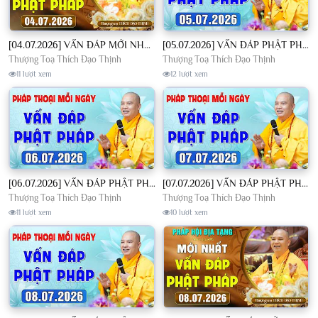
[04.07.2026] VẤN ĐÁP MỚI NHẤT - Pháp Hội Địa Tạng Chùa Khai Nguyên | TT. Thích Đạo Thịnh
[05.07.2026] VẤN ĐÁP PHẬT PHÁP - Nghe Thầy giảng Pháp mỗi ngày CÔNG ĐỨC VÔ LƯỢNG│TT. Thích Đạo Thịnh
Thượng Toạ Thích Đạo Thịnh
Thượng Toạ Thích Đạo Thịnh
11 lượt xem
12 lượt xem
[06.07.2026] VẤN ĐÁP PHẬT PHÁP - Nghe Thầy giảng Pháp mỗi ngày CÔNG ĐỨC VÔ LƯỢNG│TT. Thích Đạo Thịnh
[07.07.2026] VẤN ĐÁP PHẬT PHÁP - Nghe Thầy giảng Pháp mỗi ngày CÔNG ĐỨC VÔ LƯỢNG│TT. Thích Đạo Thịnh
Thượng Toạ Thích Đạo Thịnh
Thượng Toạ Thích Đạo Thịnh
11 lượt xem
10 lượt xem