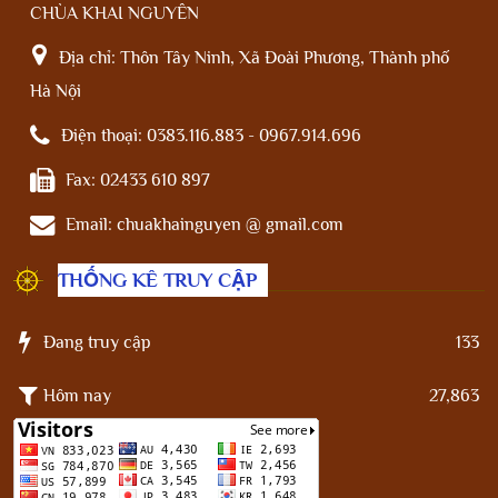
CHÙA KHAI NGUYÊN
Địa chỉ:
Thôn Tây Ninh, Xã Đoài Phương, Thành phố
Hà Nội
Điện thoại:
0383.116.883 - 0967.914.696
Fax:
02433 610 897
Email:
chuakhainguyen @ gmail.com
THỐNG KÊ TRUY CẬP
Đang truy cập
133
Hôm nay
27,863