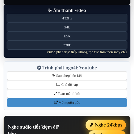
Âm thanh video
432Hz
24k
128k
320k
Video phát trực tiếp, không tạo file tạm trên máy chủ.
Trình phát ngoài: Youtube
Sao chép liên kết
Chế độ rạp
Toàn màn hình
Mở nguồn gốc
🎵 Nghe 24kbps
Nghe audio tiết kiệm dữ
liệu