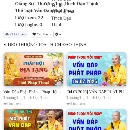
Giảng Sư:
Thượng Toạ Thích Đạo Thịnh
Thể loại:
Vấn Đáp Phật Pháp
Lượt xem:
22
Lượt nghe:
0
22 lượt xem
Yêu thích
VIDEO THƯỢNG TOẠ THÍCH ĐẠO THỊNH
Vấn Đáp Phật Pháp - Pháp Hội Địa Tạng Ngày 01/08/2026│TT. Thích Đạo Thịnh
[04.07.2026] VẤN ĐÁP PHẬT PHÁP - Nghe Thầy giảng Pháp mỗi ngày CÔNG ĐỨC VÔ LƯỢNG│TT. Thích Đạo Thịnh
Thượng Toạ Thích Đạo Thịnh
Thượng Toạ Thích Đạo Thịnh
11 lượt xem
13 lượt xem