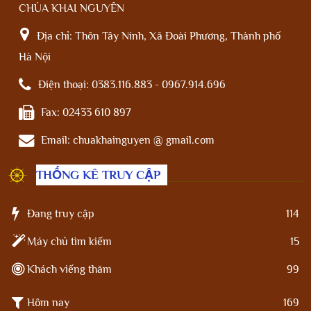
CHÙA KHAI NGUYÊN
Địa chỉ:
Thôn Tây Ninh, Xã Đoài Phương, Thành phố
Hà Nội
Điện thoại:
0383.116.883 - 0967.914.696
Fax:
02433 610 897
Email:
chuakhainguyen @ gmail.com
THỐNG KÊ TRUY CẬP
Đang truy cập
114
Máy chủ tìm kiếm
15
Khách viếng thăm
99
Hôm nay
169