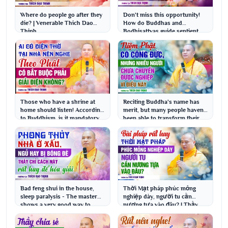
Where do people go after they
Don't miss this opportunity!
die? | Venerable Thich Dao
How do Buddhas and
Thinh
Bodhisattvas guide sentient
beings? | Venerable T...
Those who have a shrine at
Reciting Buddha's name has
home should listen! According
merit, but many people haven't
to Buddhism, is it mandatory
been able to transform their
to dismantl...
karma beca...
Bad feng shui in the house,
Thời Mạt pháp phúc mỏng
sleep paralysis - The master
nghiệp dày, người tu cần
shows a very good way to
nương tựa vào đâu? | Thầy
resolve it | Ve...
Thích Đạo Thịnh