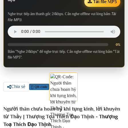
Tải file MP3
Tải
Nghe trực tiếp âm thanh gốc 24kbps. Cần nghe offline vui lòng bấm
file MP3
.
0%
Bấm "Nghe 24kbps" để nghe trực tiếp. Cần nghe offline vui lòng bấm "Tải
file MP3".
Chia sẻ
QR-code
Người thân chưa hoan hỷ khi tụng kinh, lời khuyên
từ Thầy | Thượng Tọa Thích Đạo Thịnh -
Thượng
Toạ Thích Đạo Thịnh