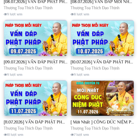
[08.07.2026] VẤN ĐÁP PHẬT PHÁP - Nghe Thầy giảng Pháp mỗi ngày CÔNG ĐỨC VÔ LƯỢNG│TT. Thích Đạo Thịnh
[08.07.2026] VẤN ĐÁP MỚI NHẤT - Pháp Hội Địa Tạng Chùa Khai Nguyên | TT. Thích Đạo Thịnh
Thượng Toạ Thích Đạo Thịnh
Thượng Toạ Thích Đạo Thịnh
9 lượt xem
8 lượt xem
[09.07.2026] VẤN ĐÁP PHẬT PHÁP - Nghe Thầy giảng Pháp mỗi ngày CÔNG ĐỨC VÔ LƯỢNG│TT. Thích Đạo Thịnh
[10.07.2026] VẤN ĐÁP PHẬT PHÁP - Nghe Thầy giảng Pháp mỗi ngày CÔNG ĐỨC VÔ LƯỢNG│TT. Thích Đạo Thịnh
Thượng Toạ Thích Đạo Thịnh
Thượng Toạ Thích Đạo Thịnh
9 lượt xem
9 lượt xem
[11.07.2026] VẤN ĐÁP PHẬT PHÁP - Nghe Thầy giảng Pháp mỗi ngày CÔNG ĐỨC VÔ LƯỢNG│TT. Thích Đạo Thịnh
[ Mới Nhất ] CÔNG ĐỨC NIỆM PHẬT - Khoá Chuyên Tu Chùa Khai Nguyên 11/07/2026 | TT. Thích Đạo Thịnh
Thượng Toạ Thích Đạo Thịnh
Thượng Toạ Thích Đạo Thịnh
10 lượt xem
7 lượt xem