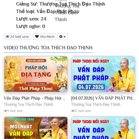
Giảng Sư:
Thượng Toạ Thích Đạo Thịnh
Thể loại:
Vấn Đáp Phật Pháp
Lượt xem:
24
Lượt nghe:
0
24 lượt xem
Yêu thích
VIDEO THƯỢNG TOẠ THÍCH ĐẠO THỊNH
Vấn Đáp Phật Pháp - Pháp Hội Địa Tạng Ngày 01/08/2026│TT. Thích Đạo Thịnh
[04.07.2026] VẤN ĐÁP PHẬT PHÁP - Nghe Thầy giảng Pháp mỗi ngày CÔNG ĐỨC VÔ LƯỢNG│TT. Thích Đạo Thịnh
Thượng Toạ Thích Đạo Thịnh
Thượng Toạ Thích Đạo Thịnh
9 lượt xem
12 lượt xem