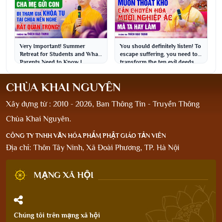
Very Important! Summer
You should definitely listen! To
Retreat for Students and What
escape suffering, you need to
Parents Need to Know |
transform the ten evil deeds
Venerable Thich Dao T...
that ...
CHÙA KHAI NGUYÊN
Xây dựng từ : 2010 - 2026, Ban Thông Tin - Truyền Thông
Chùa Khai Nguyên.
CÔNG TY TNHH VĂN HÓA PHẨM PHẬT GIÁO TẢN VIÊN
Địa chỉ: Thôn Tây Ninh, Xã Đoài Phương, TP. Hà Nội
MẠNG XÃ HỘI
Chúng tôi trên mạng xã hội