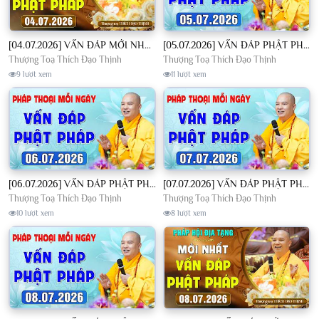
[04.07.2026] VẤN ĐÁP MỚI NHẤT - Pháp Hội Địa Tạng Chùa Khai Nguyên | TT. Thích Đạo Thịnh
[05.07.2026] VẤN ĐÁP PHẬT PHÁP - Nghe Thầy giảng Pháp mỗi ngày CÔNG ĐỨC VÔ LƯỢNG│TT. Thích Đạo Thịnh
Thượng Toạ Thích Đạo Thịnh
Thượng Toạ Thích Đạo Thịnh
9 lượt xem
11 lượt xem
[06.07.2026] VẤN ĐÁP PHẬT PHÁP - Nghe Thầy giảng Pháp mỗi ngày CÔNG ĐỨC VÔ LƯỢNG│TT. Thích Đạo Thịnh
[07.07.2026] VẤN ĐÁP PHẬT PHÁP - Nghe Thầy giảng Pháp mỗi ngày CÔNG ĐỨC VÔ LƯỢNG│TT. Thích Đạo Thịnh
Thượng Toạ Thích Đạo Thịnh
Thượng Toạ Thích Đạo Thịnh
10 lượt xem
8 lượt xem