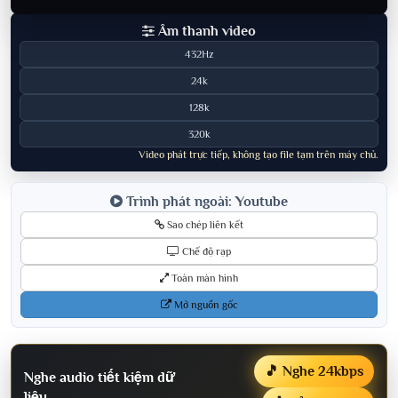
Âm thanh video
432Hz
24k
128k
320k
Video phát trực tiếp, không tạo file tạm trên máy chủ.
Trình phát ngoài: Youtube
Sao chép liên kết
Chế độ rạp
Toàn màn hình
Mở nguồn gốc
🎵 Nghe 24kbps
Nghe audio tiết kiệm dữ
liệu