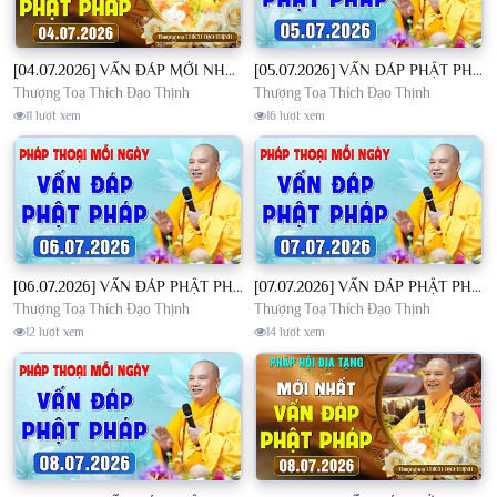
[04.07.2026] VẤN ĐÁP MỚI NHẤT - Pháp Hội Địa Tạng Chùa Khai Nguyên | TT. Thích Đạo Thịnh
[05.07.2026] VẤN ĐÁP PHẬT PHÁP - Nghe Thầy giảng Pháp mỗi ngày CÔNG ĐỨC VÔ LƯỢNG│TT. Thích Đạo Thịnh
Thượng Toạ Thích Đạo Thịnh
Thượng Toạ Thích Đạo Thịnh
11 lượt xem
16 lượt xem
[06.07.2026] VẤN ĐÁP PHẬT PHÁP - Nghe Thầy giảng Pháp mỗi ngày CÔNG ĐỨC VÔ LƯỢNG│TT. Thích Đạo Thịnh
[07.07.2026] VẤN ĐÁP PHẬT PHÁP - Nghe Thầy giảng Pháp mỗi ngày CÔNG ĐỨC VÔ LƯỢNG│TT. Thích Đạo Thịnh
Thượng Toạ Thích Đạo Thịnh
Thượng Toạ Thích Đạo Thịnh
12 lượt xem
14 lượt xem