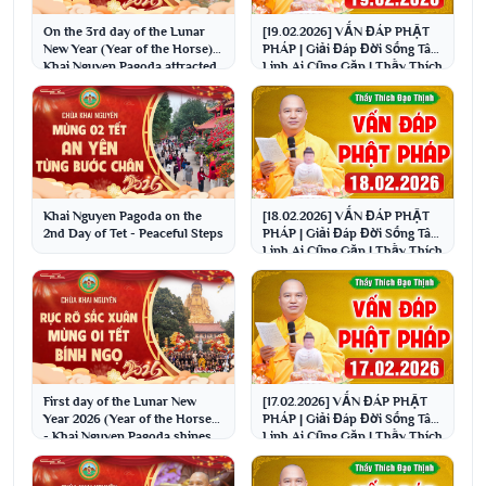
On the 3rd day of the Lunar
[19.02.2026] VẤN ĐÁP PHẬT
New Year (Year of the Horse),
PHÁP | Giải Đáp Đời Sống Tâm
Khai Nguyen Pagoda attracted
Linh Ai Cũng Gặp | Thầy Thích
thousands ...
Đạo Thịnh
Khai Nguyen Pagoda on the
[18.02.2026] VẤN ĐÁP PHẬT
2nd Day of Tet - Peaceful Steps
PHÁP | Giải Đáp Đời Sống Tâm
Linh Ai Cũng Gặp | Thầy Thích
Đạo Thịnh
First day of the Lunar New
[17.02.2026] VẤN ĐÁP PHẬT
Year 2026 (Year of the Horse)
PHÁP | Giải Đáp Đời Sống Tâm
- Khai Nguyen Pagoda shines
Linh Ai Cũng Gặp | Thầy Thích
brightly wit...
Đạo Thịnh