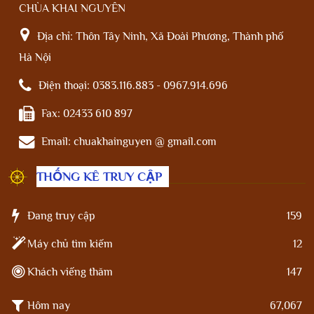
CHÙA KHAI NGUYÊN
Địa chỉ:
Thôn Tây Ninh, Xã Đoài Phương, Thành phố
Hà Nội
Điện thoại:
0383.116.883 - 0967.914.696
Fax:
02433 610 897
Email:
chuakhainguyen @ gmail.com
THỐNG KÊ TRUY CẬP
Đang truy cập
159
Máy chủ tìm kiếm
12
Khách viếng thăm
147
Hôm nay
67,067