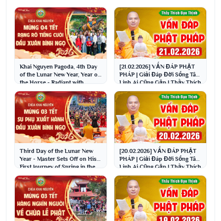
Khai Nguyen Pagoda, 4th Day
[21.02.2026] VẤN ĐÁP PHẬT
of the Lunar New Year, Year of
PHÁP | Giải Đáp Đời Sống Tâm
the Horse - Radiant with
Linh Ai Cũng Gặp | Thầy Thích
laughter at t...
Đạo Thịnh
Third Day of the Lunar New
[20.02.2026] VẤN ĐÁP PHẬT
Year - Master Sets Off on His
PHÁP | Giải Đáp Đời Sống Tâm
First Journey of Spring in the
Linh Ai Cũng Gặp | Thầy Thích
Year of t...
Đạo Thịnh