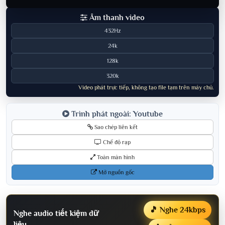
Âm thanh video
432Hz
24k
128k
320k
Video phát trực tiếp, không tạo file tạm trên máy chủ.
Trình phát ngoài: Youtube
Sao chép liên kết
Chế độ rạp
Toàn màn hình
Mở nguồn gốc
🎵 Nghe 24kbps
Nghe audio tiết kiệm dữ
liệu