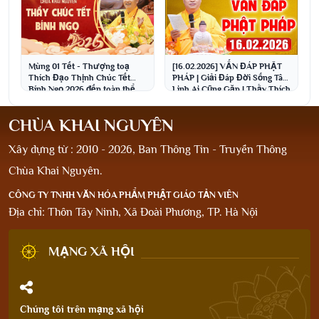
Mùng 01 Tết - Thượng toạ
[16.02.2026] VẤN ĐÁP PHẬT
Thích Đạo Thịnh Chúc Tết
PHÁP | Giải Đáp Đời Sống Tâm
Bính Ngọ 2026 đến toàn thể
Linh Ai Cũng Gặp | Thầy Thích
Phật tử và nhân dân
Đạo Thịnh
CHÙA KHAI NGUYÊN
Xây dựng từ : 2010 - 2026, Ban Thông Tin - Truyền Thông
Chùa Khai Nguyên.
CÔNG TY TNHH VĂN HÓA PHẨM PHẬT GIÁO TẢN VIÊN
Địa chỉ: Thôn Tây Ninh, Xã Đoài Phương, TP. Hà Nội
MẠNG XÃ HỘI
Chúng tôi trên mạng xã hội