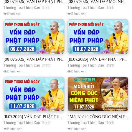
[08.07.2026] VẤN ĐÁP PHẬT PHÁP - Nghe Thầy giảng Pháp mỗi ngày CÔNG ĐỨC VÔ LƯỢNG│TT. Thích Đạo Thịnh
[08.07.2026] VẤN ĐÁP MỚI NHẤT - Pháp Hội Địa Tạng Chùa Khai Nguyên | TT. Thích Đạo Thịnh
Thượng Toạ Thích Đạo Thịnh
Thượng Toạ Thích Đạo Thịnh
11 lượt xem
12 lượt xem
[09.07.2026] VẤN ĐÁP PHẬT PHÁP - Nghe Thầy giảng Pháp mỗi ngày CÔNG ĐỨC VÔ LƯỢNG│TT. Thích Đạo Thịnh
[10.07.2026] VẤN ĐÁP PHẬT PHÁP - Nghe Thầy giảng Pháp mỗi ngày CÔNG ĐỨC VÔ LƯỢNG│TT. Thích Đạo Thịnh
Thượng Toạ Thích Đạo Thịnh
Thượng Toạ Thích Đạo Thịnh
13 lượt xem
13 lượt xem
[11.07.2026] VẤN ĐÁP PHẬT PHÁP - Nghe Thầy giảng Pháp mỗi ngày CÔNG ĐỨC VÔ LƯỢNG│TT. Thích Đạo Thịnh
[ Mới Nhất ] CÔNG ĐỨC NIỆM PHẬT - Khoá Chuyên Tu Chùa Khai Nguyên 11/07/2026 | TT. Thích Đạo Thịnh
Thượng Toạ Thích Đạo Thịnh
Thượng Toạ Thích Đạo Thịnh
13 lượt xem
10 lượt xem