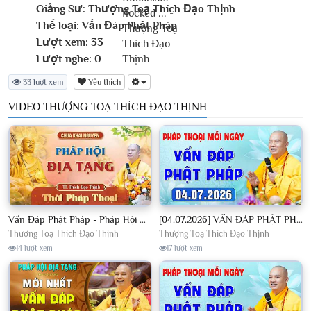
Giảng Sư:
Thượng Toạ Thích Đạo Thịnh
Thể loại:
Vấn Đáp Phật Pháp
Lượt xem:
33
Lượt nghe:
0
33 lượt xem
Yêu thích
VIDEO THƯỢNG TOẠ THÍCH ĐẠO THỊNH
Vấn Đáp Phật Pháp - Pháp Hội Địa Tạng Ngày 01/08/2026│TT. Thích Đạo Thịnh
[04.07.2026] VẤN ĐÁP PHẬT PHÁP - Nghe Thầy giảng Pháp mỗi ngày CÔNG ĐỨC VÔ LƯỢNG│TT. Thích Đạo Thịnh
Thượng Toạ Thích Đạo Thịnh
Thượng Toạ Thích Đạo Thịnh
14 lượt xem
17 lượt xem