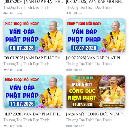
[08.07.2026] VẤN ĐÁP PHẬT PHÁP - Nghe Thầy giảng Pháp mỗi ngày CÔNG ĐỨC VÔ LƯỢNG│TT. Thích Đạo Thịnh
[08.07.2026] VẤN ĐÁP MỚI NHẤT - Pháp Hội Địa Tạng Chùa Khai Nguyên | TT. Thích Đạo Thịnh
Thượng Toạ Thích Đạo Thịnh
Thượng Toạ Thích Đạo Thịnh
10 lượt xem
11 lượt xem
[09.07.2026] VẤN ĐÁP PHẬT PHÁP - Nghe Thầy giảng Pháp mỗi ngày CÔNG ĐỨC VÔ LƯỢNG│TT. Thích Đạo Thịnh
[10.07.2026] VẤN ĐÁP PHẬT PHÁP - Nghe Thầy giảng Pháp mỗi ngày CÔNG ĐỨC VÔ LƯỢNG│TT. Thích Đạo Thịnh
Thượng Toạ Thích Đạo Thịnh
Thượng Toạ Thích Đạo Thịnh
12 lượt xem
10 lượt xem
[11.07.2026] VẤN ĐÁP PHẬT PHÁP - Nghe Thầy giảng Pháp mỗi ngày CÔNG ĐỨC VÔ LƯỢNG│TT. Thích Đạo Thịnh
[ Mới Nhất ] CÔNG ĐỨC NIỆM PHẬT - Khoá Chuyên Tu Chùa Khai Nguyên 11/07/2026 | TT. Thích Đạo Thịnh
Thượng Toạ Thích Đạo Thịnh
Thượng Toạ Thích Đạo Thịnh
12 lượt xem
10 lượt xem