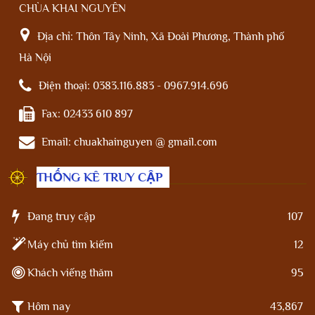
CHÙA KHAI NGUYÊN
Địa chỉ:
Thôn Tây Ninh, Xã Đoài Phương, Thành phố
Hà Nội
Điện thoại:
0383.116.883 - 0967.914.696
Fax:
02433 610 897
Email:
chuakhainguyen @ gmail.com
THỐNG KÊ TRUY CẬP
Đang truy cập
107
Máy chủ tìm kiếm
12
Khách viếng thăm
95
Hôm nay
43,867