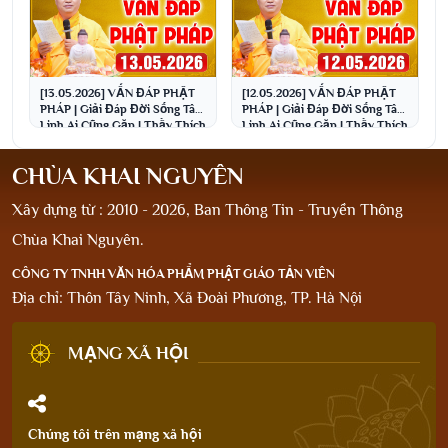
[13.05.2026] VẤN ĐÁP PHẬT
[12.05.2026] VẤN ĐÁP PHẬT
PHÁP | Giải Đáp Đời Sống Tâm
PHÁP | Giải Đáp Đời Sống Tâm
Linh Ai Cũng Gặp | Thầy Thích
Linh Ai Cũng Gặp | Thầy Thích
Đạo Thịnh
Đạo Thịnh
CHÙA KHAI NGUYÊN
Xây dựng từ : 2010 - 2026, Ban Thông Tin - Truyền Thông
Chùa Khai Nguyên.
CÔNG TY TNHH VĂN HÓA PHẨM PHẬT GIÁO TẢN VIÊN
Địa chỉ: Thôn Tây Ninh, Xã Đoài Phương, TP. Hà Nội
MẠNG XÃ HỘI
Chúng tôi trên mạng xã hội