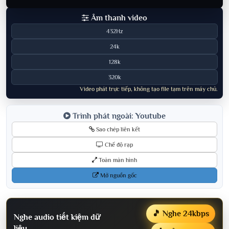
Âm thanh video
432Hz
24k
128k
320k
Video phát trực tiếp, không tạo file tạm trên máy chủ.
Trình phát ngoài: Youtube
Sao chép liên kết
Chế độ rạp
Toàn màn hình
Mở nguồn gốc
🎵 Nghe 24kbps
Nghe audio tiết kiệm dữ
liệu