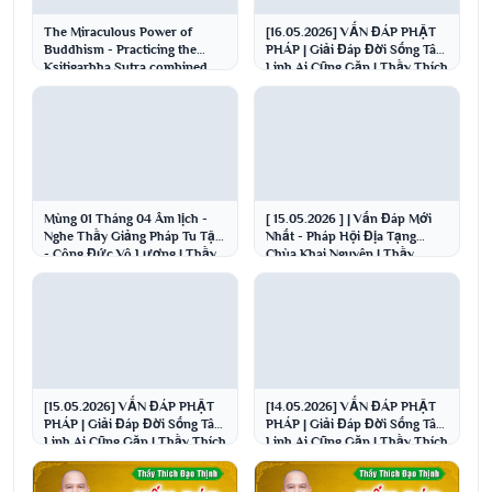
The Miraculous Power of
[16.05.2026] VẤN ĐÁP PHẬT
Buddhism - Practicing the
PHÁP | Giải Đáp Đời Sống Tâm
Ksitigarbha Sutra combined
Linh Ai Cũng Gặp | Thầy Thích
with taking peppermi...
Đạo Thịnh
Mùng 01 Tháng 04 Âm lịch -
[ 15.05.2026 ] | Vấn Đáp Mới
Nghe Thầy Giảng Pháp Tu Tập
Nhất - Pháp Hội Địa Tạng
- Công Đức Vô Lượng | Thầy
Chùa Khai Nguyên | Thầy
Thích Đạo Thịnh
Thích Đạo Thịnh
[15.05.2026] VẤN ĐÁP PHẬT
[14.05.2026] VẤN ĐÁP PHẬT
PHÁP | Giải Đáp Đời Sống Tâm
PHÁP | Giải Đáp Đời Sống Tâm
Linh Ai Cũng Gặp | Thầy Thích
Linh Ai Cũng Gặp | Thầy Thích
Đạo Thịnh
Đạo Thịnh