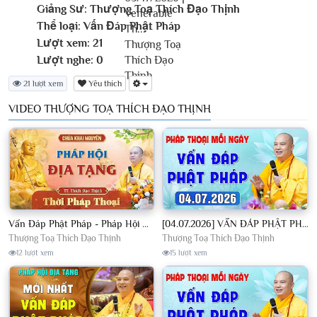
Giảng Sư:
Thượng Toạ Thích Đạo Thịnh
Thể loại:
Vấn Đáp Phật Pháp
Lượt xem:
21
Lượt nghe:
0
21 lượt xem
Yêu thích
VIDEO THƯỢNG TOẠ THÍCH ĐẠO THỊNH
Vấn Đáp Phật Pháp - Pháp Hội Địa Tạng Ngày 01/08/2026│TT. Thích Đạo Thịnh
[04.07.2026] VẤN ĐÁP PHẬT PHÁP - Nghe Thầy giảng Pháp mỗi ngày CÔNG ĐỨC VÔ LƯỢNG│TT. Thích Đạo Thịnh
Thượng Toạ Thích Đạo Thịnh
Thượng Toạ Thích Đạo Thịnh
12 lượt xem
15 lượt xem