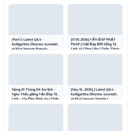
(Part 1) Latest Q&A -
[17.05.2026] VẤN ĐÁP PHẬT
Ksitigarbha Dharma Assembly
PHÁP | Giải Đáp Đời Sống Tâm
at Khai Nguyen Pagoda
Linh Ai Cũng Gặp | Thầy Thích
05/17/2026 | Venerable Th...
Đạo Thịnh
Mùng 01 Tháng 04 Âm lịch -
[May 16, 2026] | Latest Q&A -
Nghe Thầy giảng Vấn Đáp Tâm
Ksitigarbha Dharma Assembly
Linh - Gia Đạo Bình An | Thầy
at Khai Nguyen Temple |
Thích Đạo Thịnh
Venerable Thich...