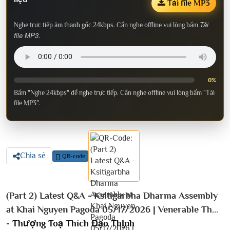
Tải file MP3
Tải
Nghe trực tiếp âm thanh gốc 24kbps. Cần nghe offline vui lòng bấm
file MP3
.
0%
Bấm "Nghe 24kbps" để nghe trực tiếp. Cần nghe offline vui lòng bấm "Tải
file MP3".
Chia sẻ
QR-code
(Part 2) Latest Q&A - Ksitigarbha Dharma Assembly
at Khai Nguyen Pagoda 05/17/2026 | Venerable Th...
-
Thượng Toạ Thích Đạo Thịnh