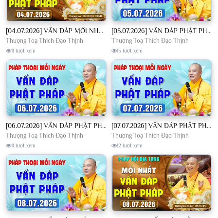
[04.07.2026] VẤN ĐÁP MỚI NHẤT - Pháp Hội Địa Tạng Chùa Khai Nguyên | TT. Thích Đạo Thịnh
[05.07.2026] VẤN ĐÁP PHẬT PHÁP - Nghe Thầy giảng Pháp mỗi ngày CÔNG ĐỨC VÔ LƯỢNG│TT. Thích Đạo Thịnh
Thượng Toạ Thích Đạo Thịnh
Thượng Toạ Thích Đạo Thịnh
11 lượt xem
15 lượt xem
[06.07.2026] VẤN ĐÁP PHẬT PHÁP - Nghe Thầy giảng Pháp mỗi ngày CÔNG ĐỨC VÔ LƯỢNG│TT. Thích Đạo Thịnh
[07.07.2026] VẤN ĐÁP PHẬT PHÁP - Nghe Thầy giảng Pháp mỗi ngày CÔNG ĐỨC VÔ LƯỢNG│TT. Thích Đạo Thịnh
Thượng Toạ Thích Đạo Thịnh
Thượng Toạ Thích Đạo Thịnh
11 lượt xem
12 lượt xem