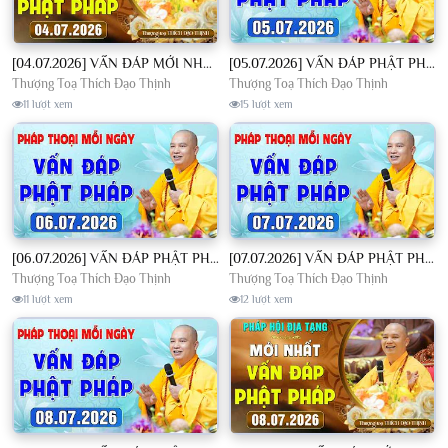
[04.07.2026] VẤN ĐÁP MỚI NHẤT - Pháp Hội Địa Tạng Chùa Khai Nguyên | TT. Thích Đạo Thịnh
[05.07.2026] VẤN ĐÁP PHẬT PHÁP - Nghe Thầy giảng Pháp mỗi ngày CÔNG ĐỨC VÔ LƯỢNG│TT. Thích Đạo Thịnh
Thượng Toạ Thích Đạo Thịnh
Thượng Toạ Thích Đạo Thịnh
11 lượt xem
15 lượt xem
[06.07.2026] VẤN ĐÁP PHẬT PHÁP - Nghe Thầy giảng Pháp mỗi ngày CÔNG ĐỨC VÔ LƯỢNG│TT. Thích Đạo Thịnh
[07.07.2026] VẤN ĐÁP PHẬT PHÁP - Nghe Thầy giảng Pháp mỗi ngày CÔNG ĐỨC VÔ LƯỢNG│TT. Thích Đạo Thịnh
Thượng Toạ Thích Đạo Thịnh
Thượng Toạ Thích Đạo Thịnh
11 lượt xem
12 lượt xem