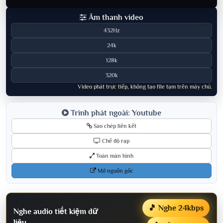
Âm thanh video
432Hz
24k
128k
320k
Video phát trực tiếp, không tạo file tạm trên máy chủ.
Trình phát ngoài: Youtube
Sao chép liên kết
Chế độ rạp
Toàn màn hình
Mở nguồn gốc
🎵 Nghe 24kbps
Nghe audio tiết kiệm dữ
liệu