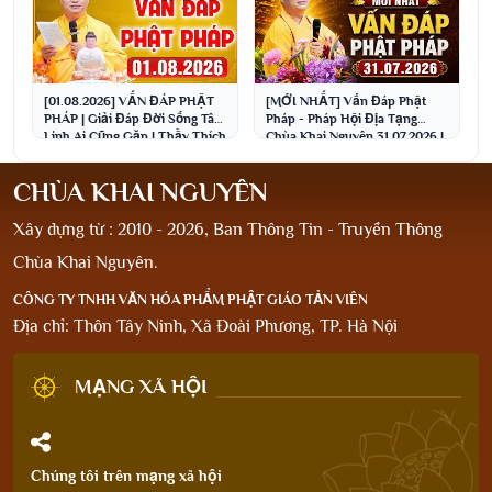
[01.08.2026] VẤN ĐÁP PHẬT
[MỚI NHẤT] Vấn Đáp Phật
PHÁP | Giải Đáp Đời Sống Tâm
Pháp - Pháp Hội Địa Tạng
Linh Ai Cũng Gặp | Thầy Thích
Chùa Khai Nguyên 31.07.2026 |
Đạo Thịnh
Thầy Thích Đạo Thịnh
CHÙA KHAI NGUYÊN
Xây dựng từ : 2010 - 2026, Ban Thông Tin - Truyền Thông
Chùa Khai Nguyên.
CÔNG TY TNHH VĂN HÓA PHẨM PHẬT GIÁO TẢN VIÊN
Địa chỉ: Thôn Tây Ninh, Xã Đoài Phương, TP. Hà Nội
MẠNG XÃ HỘI
Chúng tôi trên mạng xã hội