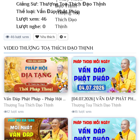
Giảng Sư:
Thượng Toạ Thích Đạo Thịnh
Thể loại:
Vấn Đáp Phật Pháp
Lượt xem:
46
Lượt nghe:
0
46 lượt xem
Yêu thích
VIDEO THƯỢNG TOẠ THÍCH ĐẠO THỊNH
Vấn Đáp Phật Pháp - Pháp Hội Địa Tạng Ngày 01/08/2026│TT. Thích Đạo Thịnh
[04.07.2026] VẤN ĐÁP PHẬT PHÁP - Nghe Thầy giảng Pháp mỗi ngày CÔNG ĐỨC VÔ LƯỢNG│TT. Thích Đạo Thịnh
Thượng Toạ Thích Đạo Thịnh
Thượng Toạ Thích Đạo Thịnh
12 lượt xem
16 lượt xem