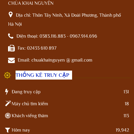
CHÙA KHAI NGUYÊN
Địa chỉ:
Thôn Tây Ninh, Xã Đoài Phương, Thành phố
Hà Nội
Điện thoại:
0383.116.883 - 0967.914.696
Fax:
02433 610 897
Email:
chuakhainguyen @ gmail.com
THỐNG KÊ TRUY CẬP
Đang truy cập
131
Máy chủ tìm kiếm
18
Khách viếng thăm
113
Hôm nay
19,942