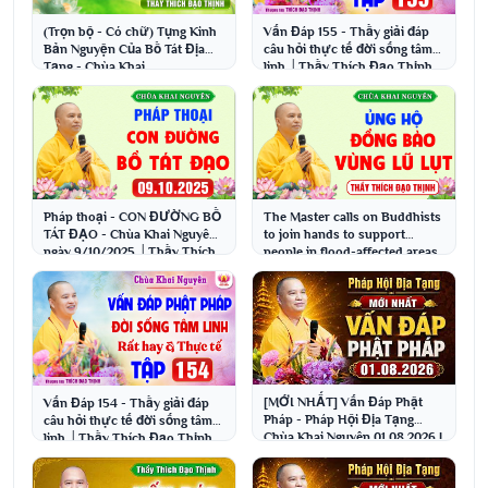
(Trọn bộ - Có chữ) Tụng Kinh
Vấn Đáp 155 - Thầy giải đáp
Bản Nguyện Của Bồ Tát Địa
câu hỏi thực tế đời sống tâm
Tạng - Chùa Khai
linh │Thầy Thích Đạo Thịnh
Nguyên│Thầy Thích Đạo
Thịnh
Pháp thoại - CON ĐƯỜNG BỒ
The Master calls on Buddhists
TÁT ĐẠO - Chùa Khai Nguyên
to join hands to support
ngày 9/10/2025 │Thầy Thích
people in flood-affected areas
Đạo Thịnh
on October ...
[MỚI NHẤT] Vấn Đáp Phật
Vấn Đáp 154 - Thầy giải đáp
Pháp - Pháp Hội Địa Tạng
câu hỏi thực tế đời sống tâm
Chùa Khai Nguyên 01.08.2026 |
linh │Thầy Thích Đạo Thịnh
Thầy Thích Đạo Thịnh