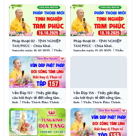
Pháp thoại 02 - TỊNH NGHIỆP
Pháp thoại 01 - TỊNH NGHIỆP
TAM PHÚC - Chùa Khai
TAM PHÚC - Chùa Khai
Nguyên ngày 16.10.2025 │Thầy
Nguyên ngày 15.10.2025 │Thầy
Thích Đạo Thịnh
Thích Đạo Thịnh
Vấn Đáp 157 - Thầy giải đáp
Vấn Đáp 156 - Thầy giải đáp
câu hỏi thực tế đời sống tâm
câu hỏi thực tế đời sống tâm
linh │Thầy Thích Đạo Thịnh
linh │Thầy Thích Đạo Thịnh