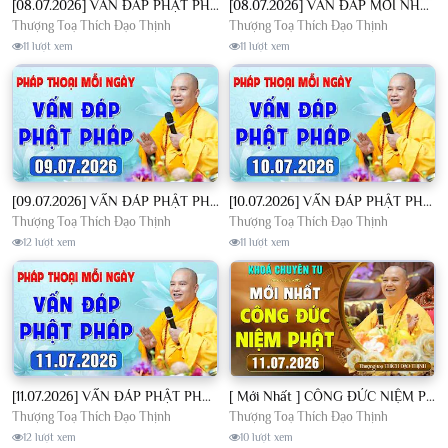
[08.07.2026] VẤN ĐÁP PHẬT PHÁP - Nghe Thầy giảng Pháp mỗi ngày CÔNG ĐỨC VÔ LƯỢNG│TT. Thích Đạo Thịnh
[08.07.2026] VẤN ĐÁP MỚI NHẤT - Pháp Hội Địa Tạng Chùa Khai Nguyên | TT. Thích Đạo Thịnh
Thượng Toạ Thích Đạo Thịnh
Thượng Toạ Thích Đạo Thịnh
11 lượt xem
11 lượt xem
[09.07.2026] VẤN ĐÁP PHẬT PHÁP - Nghe Thầy giảng Pháp mỗi ngày CÔNG ĐỨC VÔ LƯỢNG│TT. Thích Đạo Thịnh
[10.07.2026] VẤN ĐÁP PHẬT PHÁP - Nghe Thầy giảng Pháp mỗi ngày CÔNG ĐỨC VÔ LƯỢNG│TT. Thích Đạo Thịnh
Thượng Toạ Thích Đạo Thịnh
Thượng Toạ Thích Đạo Thịnh
12 lượt xem
11 lượt xem
[11.07.2026] VẤN ĐÁP PHẬT PHÁP - Nghe Thầy giảng Pháp mỗi ngày CÔNG ĐỨC VÔ LƯỢNG│TT. Thích Đạo Thịnh
[ Mới Nhất ] CÔNG ĐỨC NIỆM PHẬT - Khoá Chuyên Tu Chùa Khai Nguyên 11/07/2026 | TT. Thích Đạo Thịnh
Thượng Toạ Thích Đạo Thịnh
Thượng Toạ Thích Đạo Thịnh
12 lượt xem
10 lượt xem