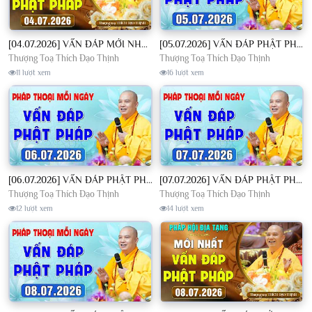
[04.07.2026] VẤN ĐÁP MỚI NHẤT - Pháp Hội Địa Tạng Chùa Khai Nguyên | TT. Thích Đạo Thịnh
[05.07.2026] VẤN ĐÁP PHẬT PHÁP - Nghe Thầy giảng Pháp mỗi ngày CÔNG ĐỨC VÔ LƯỢNG│TT. Thích Đạo Thịnh
Thượng Toạ Thích Đạo Thịnh
Thượng Toạ Thích Đạo Thịnh
11 lượt xem
16 lượt xem
[06.07.2026] VẤN ĐÁP PHẬT PHÁP - Nghe Thầy giảng Pháp mỗi ngày CÔNG ĐỨC VÔ LƯỢNG│TT. Thích Đạo Thịnh
[07.07.2026] VẤN ĐÁP PHẬT PHÁP - Nghe Thầy giảng Pháp mỗi ngày CÔNG ĐỨC VÔ LƯỢNG│TT. Thích Đạo Thịnh
Thượng Toạ Thích Đạo Thịnh
Thượng Toạ Thích Đạo Thịnh
12 lượt xem
14 lượt xem