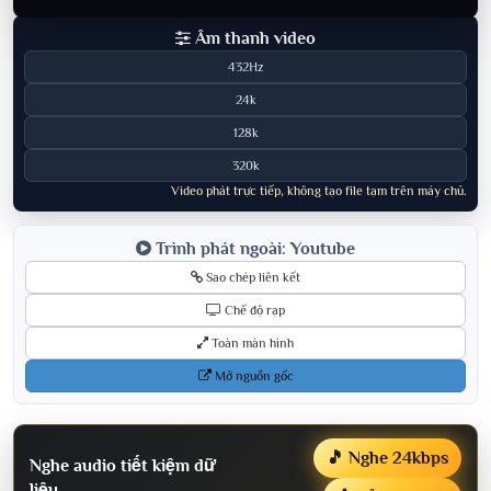
Âm thanh video
432Hz
24k
128k
320k
Video phát trực tiếp, không tạo file tạm trên máy chủ.
Trình phát ngoài: Youtube
Sao chép liên kết
Chế độ rạp
Toàn màn hình
Mở nguồn gốc
🎵 Nghe 24kbps
Nghe audio tiết kiệm dữ
liệu