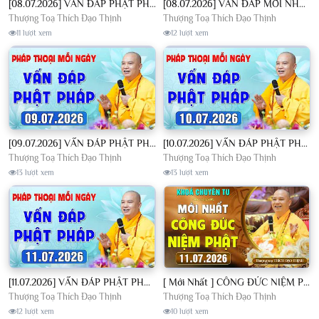
[08.07.2026] VẤN ĐÁP PHẬT PHÁP - Nghe Thầy giảng Pháp mỗi ngày CÔNG ĐỨC VÔ LƯỢNG│TT. Thích Đạo Thịnh
[08.07.2026] VẤN ĐÁP MỚI NHẤT - Pháp Hội Địa Tạng Chùa Khai Nguyên | TT. Thích Đạo Thịnh
Thượng Toạ Thích Đạo Thịnh
Thượng Toạ Thích Đạo Thịnh
11 lượt xem
12 lượt xem
[09.07.2026] VẤN ĐÁP PHẬT PHÁP - Nghe Thầy giảng Pháp mỗi ngày CÔNG ĐỨC VÔ LƯỢNG│TT. Thích Đạo Thịnh
[10.07.2026] VẤN ĐÁP PHẬT PHÁP - Nghe Thầy giảng Pháp mỗi ngày CÔNG ĐỨC VÔ LƯỢNG│TT. Thích Đạo Thịnh
Thượng Toạ Thích Đạo Thịnh
Thượng Toạ Thích Đạo Thịnh
13 lượt xem
13 lượt xem
[11.07.2026] VẤN ĐÁP PHẬT PHÁP - Nghe Thầy giảng Pháp mỗi ngày CÔNG ĐỨC VÔ LƯỢNG│TT. Thích Đạo Thịnh
[ Mới Nhất ] CÔNG ĐỨC NIỆM PHẬT - Khoá Chuyên Tu Chùa Khai Nguyên 11/07/2026 | TT. Thích Đạo Thịnh
Thượng Toạ Thích Đạo Thịnh
Thượng Toạ Thích Đạo Thịnh
12 lượt xem
10 lượt xem