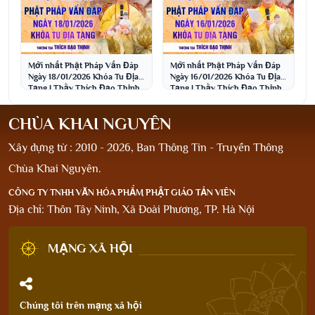
Mới nhất Phật Pháp Vấn Đáp
Mới nhất Phật Pháp Vấn Đáp
Ngày 18/01/2026 Khóa Tu Địa
Ngày 16/01/2026 Khóa Tu Địa
Tạng | Thầy Thích Đạo Thịnh
Tạng | Thầy Thích Đạo Thịnh
CHÙA KHAI NGUYÊN
Xây dựng từ : 2010 - 2026, Ban Thông Tin - Truyền Thông
Chùa Khai Nguyên.
CÔNG TY TNHH VĂN HÓA PHẨM PHẬT GIÁO TẢN VIÊN
Địa chỉ: Thôn Tây Ninh, Xã Đoài Phương, TP. Hà Nội
MẠNG XÃ HỘI
Chúng tôi trên mạng xã hội