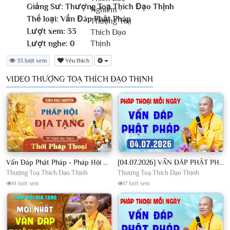
Giảng Sư:
Thượng Toạ Thích Đạo Thịnh
Thể loại:
Vấn Đáp Phật Pháp
Lượt xem:
33
Lượt nghe:
0
33 lượt xem
Yêu thích
VIDEO THƯỢNG TOẠ THÍCH ĐẠO THỊNH
Vấn Đáp Phật Pháp - Pháp Hội Địa Tạng Ngày 01/08/2026│TT. Thích Đạo Thịnh
[04.07.2026] VẤN ĐÁP PHẬT PHÁP - Nghe Thầy giảng Pháp mỗi ngày CÔNG ĐỨC VÔ LƯỢNG│TT. Thích Đạo Thịnh
Thượng Toạ Thích Đạo Thịnh
Thượng Toạ Thích Đạo Thịnh
14 lượt xem
17 lượt xem