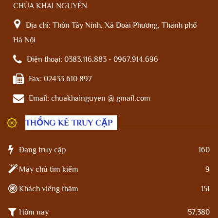
CHÙA KHAI NGUYÊN
Địa chỉ:
Thôn Tây Ninh, Xã Đoài Phương, Thành phố
Hà Nội
Điện thoại:
0383.116.883 - 0967.914.696
Fax:
02433 610 897
Email:
chuakhainguyen @ gmail.com
THỐNG KÊ TRUY CẬP
Đang truy cập
160
Máy chủ tìm kiếm
9
Khách viếng thăm
151
Hôm nay
57,380