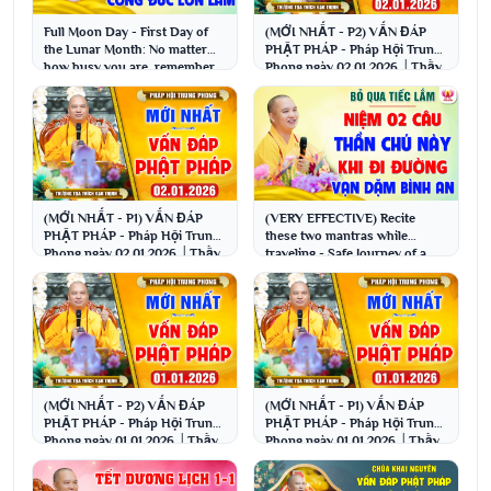
Full Moon Day - First Day of
(MỚI NHẤT - P2) VẤN ĐÁP
the Lunar Month: No matter
PHẬT PHÁP - Pháp Hội Trung
how busy you are, remember
Phong ngày 02.01.2026 │Thầy
to do this; it...
Thích Đạo Thịnh
(MỚI NHẤT - P1) VẤN ĐÁP
(VERY EFFECTIVE) Recite
PHẬT PHÁP - Pháp Hội Trung
these two mantras while
Phong ngày 02.01.2026 │Thầy
traveling - Safe Journey of a
Thích Đạo Thịnh
Thousand Miles │ Ve...
(MỚI NHẤT - P2) VẤN ĐÁP
(MỚI NHẤT - P1) VẤN ĐÁP
PHẬT PHÁP - Pháp Hội Trung
PHẬT PHÁP - Pháp Hội Trung
Phong ngày 01.01.2026 │Thầy
Phong ngày 01.01.2026 │Thầy
Thích Đạo Thịnh
Thích Đạo Thịnh