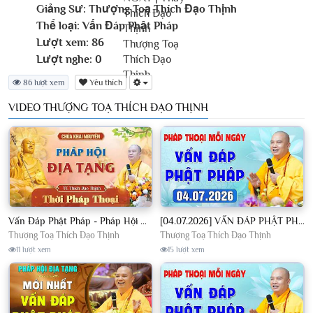
Giảng Sư:
Thượng Toạ Thích Đạo Thịnh
Thể loại:
Vấn Đáp Phật Pháp
Lượt xem:
86
Lượt nghe:
0
86 lượt xem
Yêu thích
VIDEO THƯỢNG TOẠ THÍCH ĐẠO THỊNH
Vấn Đáp Phật Pháp - Pháp Hội Địa Tạng Ngày 01/08/2026│TT. Thích Đạo Thịnh
[04.07.2026] VẤN ĐÁP PHẬT PHÁP - Nghe Thầy giảng Pháp mỗi ngày CÔNG ĐỨC VÔ LƯỢNG│TT. Thích Đạo Thịnh
Thượng Toạ Thích Đạo Thịnh
Thượng Toạ Thích Đạo Thịnh
11 lượt xem
15 lượt xem