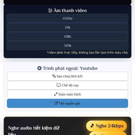
Âm thanh video
432Hz
24k
128k
320k
Video phát trực tiếp, không tạo file tạm trên máy chủ.
Trình phát ngoài: Youtube
Sao chép liên kết
Chế độ rạp
Toàn màn hình
Mở nguồn gốc
🎵 Nghe 24kbps
Nghe audio tiết kiệm dữ
liệu