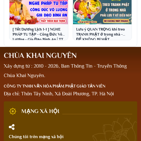
[ Tết Dương Lịch 1-1 ] NGHE
Lưu ý QUAN TRỌNG khi treo
PHÁP TU TẬP - Công Đức Vô
TRANH PHẬT ở trong nhà -
Lượng - Gia Đạo Bình An│TT.
ĐỂ KHÔNG BỊ MẤT
Thích Đạo Thịnh
PHƯỚC│Thầy Thích Đạo
Thịnh
CHÙA KHAI NGUYÊN
Xây dựng từ : 2010 - 2026, Ban Thông Tin - Truyền Thông
Chùa Khai Nguyên.
CÔNG TY TNHH VĂN HÓA PHẨM PHẬT GIÁO TẢN VIÊN
Địa chỉ: Thôn Tây Ninh, Xã Đoài Phương, TP. Hà Nội
MẠNG XÃ HỘI
Chúng tôi trên mạng xã hội