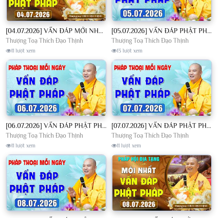
[04.07.2026] VẤN ĐÁP MỚI NHẤT - Pháp Hội Địa Tạng Chùa Khai Nguyên | TT. Thích Đạo Thịnh
[05.07.2026] VẤN ĐÁP PHẬT PHÁP - Nghe Thầy giảng Pháp mỗi ngày CÔNG ĐỨC VÔ LƯỢNG│TT. Thích Đạo Thịnh
Thượng Toạ Thích Đạo Thịnh
Thượng Toạ Thích Đạo Thịnh
11 lượt xem
13 lượt xem
[06.07.2026] VẤN ĐÁP PHẬT PHÁP - Nghe Thầy giảng Pháp mỗi ngày CÔNG ĐỨC VÔ LƯỢNG│TT. Thích Đạo Thịnh
[07.07.2026] VẤN ĐÁP PHẬT PHÁP - Nghe Thầy giảng Pháp mỗi ngày CÔNG ĐỨC VÔ LƯỢNG│TT. Thích Đạo Thịnh
Thượng Toạ Thích Đạo Thịnh
Thượng Toạ Thích Đạo Thịnh
11 lượt xem
11 lượt xem