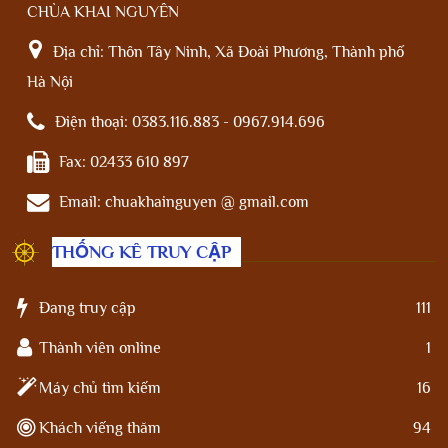
CHÙA KHAI NGUYÊN
Địa chỉ:
Thôn Tây Ninh, Xã Đoài Phương, Thành phố
Hà Nội
Điện thoại:
0383.116.883 - 0967.914.696
Fax:
02433 610 897
Email:
chuakhainguyen @ gmail.com
THỐNG KÊ TRUY CẬP
Đang truy cập
111
Thành viên online
1
Máy chủ tìm kiếm
16
Khách viếng thăm
94