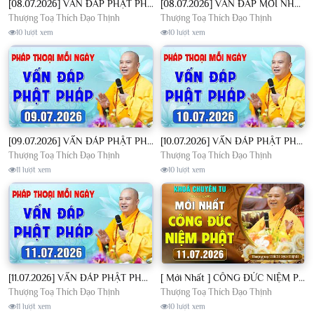
[08.07.2026] VẤN ĐÁP PHẬT PHÁP - Nghe Thầy giảng Pháp mỗi ngày CÔNG ĐỨC VÔ LƯỢNG│TT. Thích Đạo Thịnh
[08.07.2026] VẤN ĐÁP MỚI NHẤT - Pháp Hội Địa Tạng Chùa Khai Nguyên | TT. Thích Đạo Thịnh
Thượng Toạ Thích Đạo Thịnh
Thượng Toạ Thích Đạo Thịnh
10 lượt xem
10 lượt xem
[09.07.2026] VẤN ĐÁP PHẬT PHÁP - Nghe Thầy giảng Pháp mỗi ngày CÔNG ĐỨC VÔ LƯỢNG│TT. Thích Đạo Thịnh
[10.07.2026] VẤN ĐÁP PHẬT PHÁP - Nghe Thầy giảng Pháp mỗi ngày CÔNG ĐỨC VÔ LƯỢNG│TT. Thích Đạo Thịnh
Thượng Toạ Thích Đạo Thịnh
Thượng Toạ Thích Đạo Thịnh
11 lượt xem
10 lượt xem
[11.07.2026] VẤN ĐÁP PHẬT PHÁP - Nghe Thầy giảng Pháp mỗi ngày CÔNG ĐỨC VÔ LƯỢNG│TT. Thích Đạo Thịnh
[ Mới Nhất ] CÔNG ĐỨC NIỆM PHẬT - Khoá Chuyên Tu Chùa Khai Nguyên 11/07/2026 | TT. Thích Đạo Thịnh
Thượng Toạ Thích Đạo Thịnh
Thượng Toạ Thích Đạo Thịnh
11 lượt xem
10 lượt xem