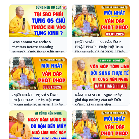
Why should we recite 5
(MỚI NHẤT - P2) VẤN ĐÁP
mantras before chanting
PHẬT PHÁP - Pháp Hội Trung
sutras? - Only those with great
Phong ngày 03.01.2026 │Thầy
fortune can hear t...
Thích Đạo Thịnh
(MỚI NHẤT - P1) VẤN ĐÁP
RẰM THÁNG 11 - Nghe Thầy
PHẬT PHÁP - Pháp Hội Trung
giải đáp những câu hỏi ĐỜI
Phong ngày 03.01.2026 │Thầy
SỐNG TÂM LINH siêu
Thích Đạo Thịnh
hay│Thầy Thích Đạo Thịnh