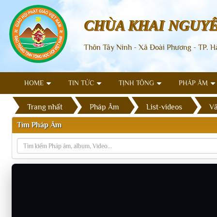
CHÙA KHAI NGUY
Thôn Tây Ninh - Xã Đoài Phương - TP. H
HOME
TIN TỨC
TỊNH TÔNG
PHÁP ÂM
Trang nhất
Pháp Âm
List-videos
Vấ
Tìm Pháp Âm