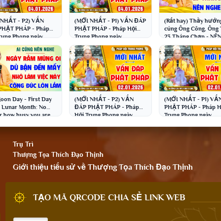
 NHẤT - P2) VẤN
(MỚI NHẤT - P1) VẤN ĐÁP
(Rất hay) Thầy hướn
PHẬT PHÁP - Pháp
PHẬT PHÁP - Pháp Hội
cúng Ông Công, Ông 
rung Phong ngày
Trung Phong ngày
23 Tháng Chạp - NÊ
.2026 │Thầy Thích
04.01.2026 │Thầy Thích
NGHE NGAY | Thầy T
Thịnh
Đạo Thịnh
Đạo Thịnh
Moon Day - First Day
(MỚI NHẤT - P2) VẤN
(MỚI NHẤT - P1) VẤ
e Lunar Month: No
ĐÁP PHẬT PHÁP - Pháp
PHẬT PHÁP - Pháp H
r how busy you are,
Hội Trung Phong ngày
Trung Phong ngày
er to do this; it...
02.01.2026 │Thầy Thích
02.01.2026 │Thầy Th
Đạo Thịnh
Đạo Thịnh
Trụ Trì
Thượng Tọa Thích Đạo Thịnh
Giới thiệu tiểu sử về Thượng Tọa Thích Đạo Thịnh
TẠO MÃ QRCODE CHIA SẺ LINK WEB