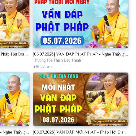
[04.07.2026] VẤN ĐÁP MỚI NHẤT - Pháp Hội Địa Tạng Chùa Khai Nguyên | TT. Thích Đạo Thịnh
[05.07.2026] VẤN ĐÁP PHẬT PHÁP - Nghe Thầy giảng Pháp mỗi ngày CÔNG ĐỨC VÔ LƯỢNG│TT. Thích Đạo Thịnh
Thượng Toạ Thích Đạo Thịnh
16 lượt xem
[08.07.2026] VẤN ĐÁP PHẬT PHÁP - Nghe Thầy giảng Pháp mỗi ngày CÔNG ĐỨC VÔ LƯỢNG│TT. Thích Đạo Thịnh
[08.07.2026] VẤN ĐÁP MỚI NHẤT - Pháp Hội Địa Tạng Chùa Khai Nguyên | TT. Thích Đạo Thịnh