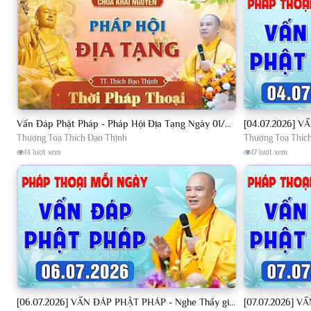
Vấn Đáp Phật Pháp - Pháp Hội Địa Tạng Ngày 01/08/2026│TT. Thích Đạo Thịnh
Thượng Toạ Thích Đạo Thịnh
Thượng Toạ Thíc
14 lượt xem
17 lượt xem
[06.07.2026] VẤN ĐÁP PHẬT PHÁP - Nghe Thầy giảng Pháp mỗi ngày CÔNG ĐỨC VÔ LƯỢNG│TT. Thích Đạo Thịnh