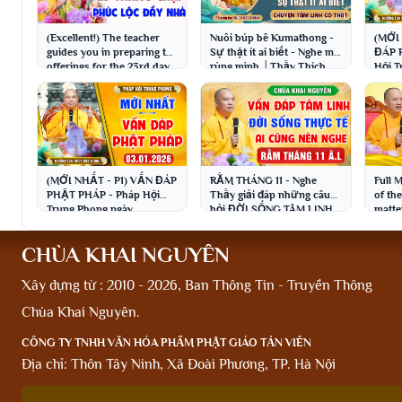
(Excellent!) The teacher
Nuôi búp bê Kumathong -
(MỚI
guides you in preparing the
Sự thật ít ai biết - Nghe mà
ĐÁP 
offerings for the 23rd day
rùng mình │Thầy Thích
Hội T
of the 12th lunar...
Đạo Thịnh
04.01
Đạo 
(MỚI NHẤT - P1) VẤN ĐÁP
RẰM THÁNG 11 - Nghe
Full 
PHẬT PHÁP - Pháp Hội
Thầy giải đáp những câu
of th
Trung Phong ngày
hỏi ĐỜI SỐNG TÂM LINH
matte
03.01.2026 │Thầy Thích
siêu hay│Thầy Thích Đạo
rememb
Đạo Thịnh
Thịnh
CHÙA KHAI NGUYÊN
Xây dựng từ : 2010 - 2026, Ban Thông Tin - Truyền Thông
Chùa Khai Nguyên.
CÔNG TY TNHH VĂN HÓA PHẨM PHẬT GIÁO TẢN VIÊN
Địa chỉ: Thôn Tây Ninh, Xã Đoài Phương, TP. Hà Nội