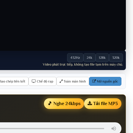
432Hz
24k
128k
320k
Video phát trực tiếp, không tạo file tạm trên máy chủ.
Sao chép liên kết
Chế độ rạp
Toàn màn hình
Mở nguồn gốc
🎵 Nghe 24kbps
Tải file MP3