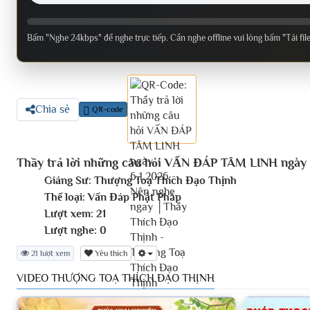
Bấm "Nghe 24kbps" để nghe trực tiếp. Cần nghe offline vui lòng bấm "Tải fil
Chia sẻ
QR-code
Thầy trả lời những câu hỏi VẤN ĐÁP TÂM LINH ngày 
Giảng Sư:
Thượng Toạ Thích Đạo Thịnh
Thể loại:
Vấn Đáp Phật Pháp
Lượt xem:
21
Lượt nghe:
0
21 lượt xem
Yêu thích
VIDEO THƯỢNG TOẠ THÍCH ĐẠO THỊNH