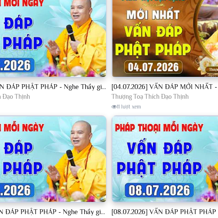
[04.07.2026] VẤN ĐÁP PHẬT PHÁP - Nghe Thầy giảng Pháp mỗi ngày CÔNG ĐỨC VÔ LƯỢNG│TT. Thích Đạo Thịnh
h Đạo Thịnh
Thượng Toạ Thích Đạo Thịnh
11 lượt xem
[07.07.2026] VẤN ĐÁP PHẬT PHÁP - Nghe Thầy giảng Pháp mỗi ngày CÔNG ĐỨC VÔ LƯỢNG│TT. Thích Đạo Thịnh