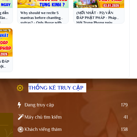
g dẫn
Why should we recite 5
(MỚI NHẤT - P2) VẤN
Táo
mantras before chanting
ĐÁP PHẬT PHÁP - Pháp
N
sutras? - Only those with
Hội Trung Phong ngày
hích
great fortune can hear t...
03.01.2026 │Thầy Thích
Đạo Thịnh
N ĐÁP
ội
ích
THỐNG KÊ TRUY CẬP
Đang truy cập
179
Máy chủ tìm kiếm
41
Khách viếng thăm
138