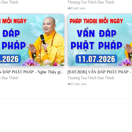
h Đạo Thịnh
Thượng Toạ Thích Đạo Thịnh
11 lượt xem
[10.07.2026] VẤN ĐÁP PHẬT PHÁP - Nghe Thầy giảng Pháp mỗi ngày CÔNG ĐỨC VÔ LƯỢNG│TT. Thích Đạo Thịnh
h Đạo Thịnh
Thượng Toạ Thích Đạo Thịnh
12 lượt xem