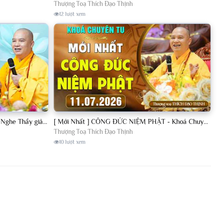
Thượng Toạ Thích Đạo Thịnh
12 lượt xem
[11.07.2026] VẤN ĐÁP PHẬT PHÁP - Nghe Thầy giảng Pháp mỗi ngày CÔNG ĐỨC VÔ LƯỢNG│TT. Thích Đạo Thịnh
[ Mới Nhất ] CÔNG ĐỨC NIỆM PHẬT - Khoá Chuyên Tu Chùa Khai Nguyên 11/07/2026 | TT. Thích Đạo Thịnh
Thượng Toạ Thích Đạo Thịnh
10 lượt xem