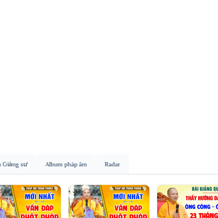
h Giảng sư
Album pháp âm
Radar