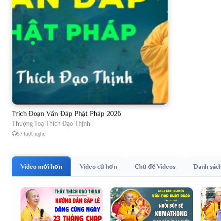
Trích Đoạn Vấn Đáp Phật Pháp 2026
Thượng Toạ Thích Đạo Thịnh
57 lượt nghe
Video mới hơn
Video cũ hơn
Chủ đề Videos
Danh sác