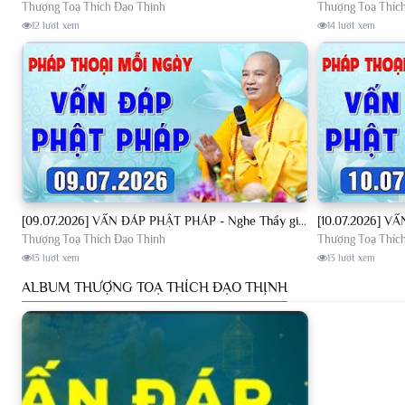
Thượng Toạ Thích Đạo Thịnh
Thượng Toạ Thíc
12 lượt xem
14 lượt xem
[09.07.2026] VẤN ĐÁP PHẬT PHÁP - Nghe Thầy giảng Pháp mỗi ngày CÔNG ĐỨC VÔ LƯỢNG│TT. Thích Đạo Thịnh
Thượng Toạ Thích Đạo Thịnh
Thượng Toạ Thíc
13 lượt xem
13 lượt xem
ALBUM THƯỢNG TOẠ THÍCH ĐẠO THỊNH