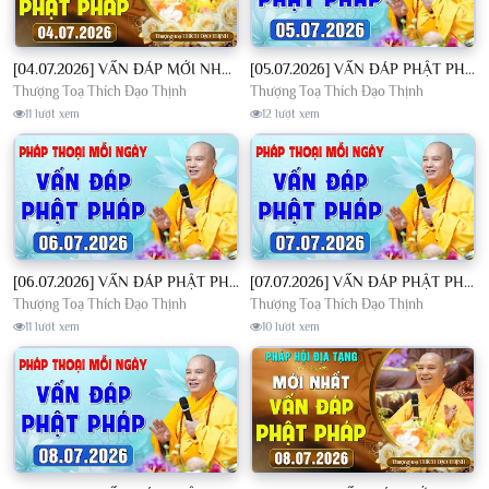
[04.07.2026] VẤN ĐÁP MỚI NHẤT - Pháp Hội Địa Tạng Chùa Khai Nguyên | TT. Thích Đạo Thịnh
[05.07.2026] VẤN ĐÁP PHẬT PHÁP - Nghe Thầy giảng Pháp mỗi ngày CÔNG ĐỨC VÔ LƯỢNG│TT. Thích Đạo Thịnh
Thượng Toạ Thích Đạo Thịnh
Thượng Toạ Thích Đạo Thịnh
11 lượt xem
12 lượt xem
[06.07.2026] VẤN ĐÁP PHẬT PHÁP - Nghe Thầy giảng Pháp mỗi ngày CÔNG ĐỨC VÔ LƯỢNG│TT. Thích Đạo Thịnh
[07.07.2026] VẤN ĐÁP PHẬT PHÁP - Nghe Thầy giảng Pháp mỗi ngày CÔNG ĐỨC VÔ LƯỢNG│TT. Thích Đạo Thịnh
Thượng Toạ Thích Đạo Thịnh
Thượng Toạ Thích Đạo Thịnh
11 lượt xem
10 lượt xem