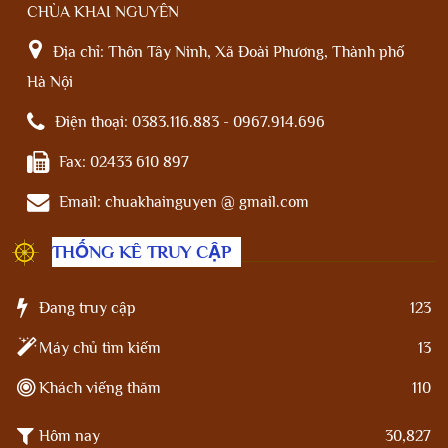
CHÙA KHAI NGUYÊN
Địa chỉ:
Thôn Tây Ninh, Xã Đoài Phương, Thành phố
Hà Nội
Điện thoại:
0383.116.883 - 0967.914.696
Fax:
02433 610 897
Email:
chuakhainguyen @ gmail.com
THỐNG KÊ TRUY CẬP
Đang truy cập
123
Máy chủ tìm kiếm
13
Khách viếng thăm
110
Hôm nay
30,827