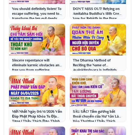
You should definitely listen! To
DON'T MISS OUT! Relying on
escape suffering, you need to
Amitabha Buddha's 18th Great
transform the ten evil deeds
Vow for Rebirth in the Pure
that ...
Land | Venera...
Sincere repentance will
The Dharma Method of
eliminate karmic obstacles and
Reciting the Name of
free you from suffering
Avalokiteshvara is Infinitely
starting today! | ...
Miraculous! Those with th...
Mới Nhất Ngày 04/4/2026 Vấn
SÂU SẮC! Tấm gương bất
Đáp Phật Pháp Khóa Tu Địa
thoái chuyển của Hư Vân Lão
Tạng | Thầy Thích Đạo Thịnh
Hòa Thượng | Thầy Thích
Đạo Thịnh