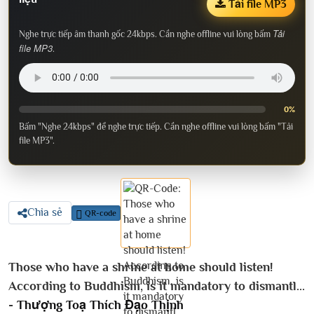
Tải file MP3
Tải
Nghe trực tiếp âm thanh gốc 24kbps. Cần nghe offline vui lòng bấm
file MP3
.
0%
Bấm "Nghe 24kbps" để nghe trực tiếp. Cần nghe offline vui lòng bấm "Tải
file MP3".
Chia sẻ
QR-code
Those who have a shrine at home should listen!
According to Buddhism, is it mandatory to dismantl...
-
Thượng Toạ Thích Đạo Thịnh