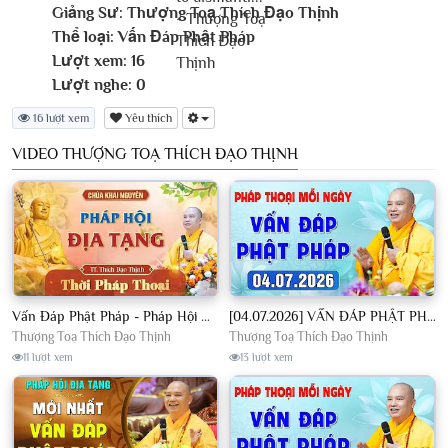
Giảng Sư:
Thượng Toạ Thích Đạo Thịnh
Thể loại:
Vấn Đáp Phật Pháp
Lượt xem:
16
Lượt nghe:
0
16 lượt xem
Yêu thích
VIDEO THƯỢNG TOẠ THÍCH ĐẠO THỊNH
Vấn Đáp Phật Pháp - Pháp Hội Địa Tạng Ngày 01/08/2026│TT. Thích Đạo Thịnh
[04.07.2026] VẤN ĐÁP PHẬT PHÁP - Nghe Thầy giảng Pháp mỗi ngày CÔNG ĐỨC VÔ LƯỢNG│TT. Thích Đạo Thịnh
Thượng Toạ Thích Đạo Thịnh
Thượng Toạ Thích Đạo Thịnh
11 lượt xem
13 lượt xem