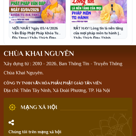
MỚI NHẤT Ngày 03/4/2026
RẤT HAY! Lòng tin là nền tảng
Vấn Đáp Phật Pháp Khóa Tu
của mọi pháp môn tu hành |
Địa Tạng | Thầy Thích Đạo
Thầy Thích Đạo Thịnh
Thịnh
CHÙA KHAI NGUYÊN
Xây dựng từ : 2010 - 2026, Ban Thông Tin - Truyền Thông
Chùa Khai Nguyên.
CÔNG TY TNHH VĂN HÓA PHẨM PHẬT GIÁO TẢN VIÊN
Địa chỉ: Thôn Tây Ninh, Xã Đoài Phương, TP. Hà Nội
MẠNG XÃ HỘI
Chúng tôi trên mạng xã hội