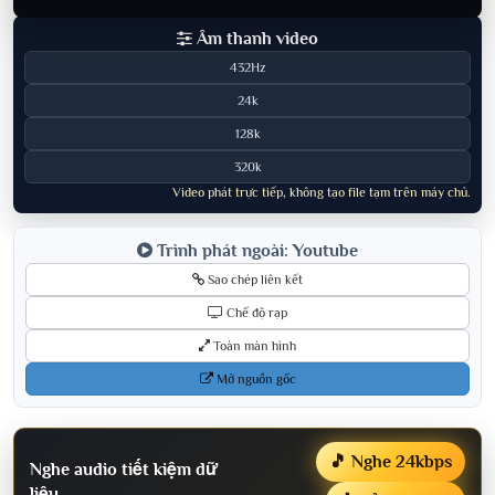
Âm thanh video
432Hz
24k
128k
320k
Video phát trực tiếp, không tạo file tạm trên máy chủ.
Trình phát ngoài: Youtube
Sao chép liên kết
Chế độ rạp
Toàn màn hình
Mở nguồn gốc
🎵 Nghe 24kbps
Nghe audio tiết kiệm dữ
liệu