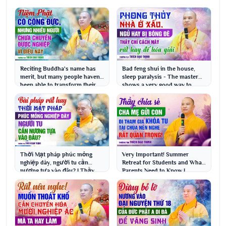
Reciting Buddha's name has
Bad feng shui in the house,
merit, but many people haven't
sleep paralysis - The master
been able to transform their
shows a very good way to
karma beca...
resolve it | Ve...
Thời Mạt pháp phúc mỏng
Very Important! Summer
nghiệp dày, người tu cần
Retreat for Students and What
nương tựa vào đâu? | Thầy
Parents Need to Know |
Thích Đạo Thịnh
Venerable Thich Dao T...