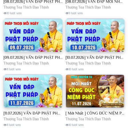
[08.07.2026] VẤN ĐÁP PHẬT PHÁP - Nghe Thầy giảng Pháp mỗi ngày CÔNG ĐỨC VÔ LƯỢNG│TT. Thích Đạo Thịnh
[08.07.2026] VẤN ĐÁP MỚI NHẤT - Pháp Hội Địa Tạng Chùa Khai Nguyên | TT. Thích Đạo Thịnh
Thượng Toạ Thích Đạo Thịnh
Thượng Toạ Thích Đạo Thịnh
10 lượt xem
9 lượt xem
[09.07.2026] VẤN ĐÁP PHẬT PHÁP - Nghe Thầy giảng Pháp mỗi ngày CÔNG ĐỨC VÔ LƯỢNG│TT. Thích Đạo Thịnh
[10.07.2026] VẤN ĐÁP PHẬT PHÁP - Nghe Thầy giảng Pháp mỗi ngày CÔNG ĐỨC VÔ LƯỢNG│TT. Thích Đạo Thịnh
Thượng Toạ Thích Đạo Thịnh
Thượng Toạ Thích Đạo Thịnh
11 lượt xem
10 lượt xem
[11.07.2026] VẤN ĐÁP PHẬT PHÁP - Nghe Thầy giảng Pháp mỗi ngày CÔNG ĐỨC VÔ LƯỢNG│TT. Thích Đạo Thịnh
[ Mới Nhất ] CÔNG ĐỨC NIỆM PHẬT - Khoá Chuyên Tu Chùa Khai Nguyên 11/07/2026 | TT. Thích Đạo Thịnh
Thượng Toạ Thích Đạo Thịnh
Thượng Toạ Thích Đạo Thịnh
11 lượt xem
10 lượt xem