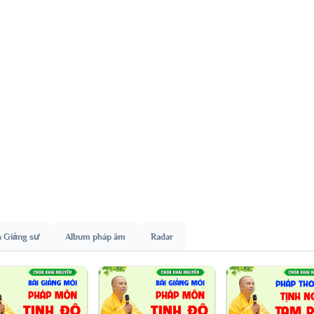
h Giảng sư
Album pháp âm
Radar