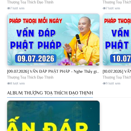
Thượng Toạ Thích Đạo Thịnh
Thượng Toạ Thíc
7 lượt xem
7 lượt xem
[09.07.2026] VẤN ĐÁP PHẬT PHÁP - Nghe Thầy giảng Pháp mỗi ngày CÔNG ĐỨC VÔ LƯỢNG│TT. Thích Đạo Thịnh
Thượng Toạ Thích Đạo Thịnh
Thượng Toạ Thíc
8 lượt xem
9 lượt xem
ALBUM THƯỢNG TOẠ THÍCH ĐẠO THỊNH