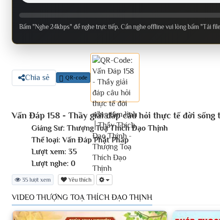
Bấm "Nghe 24kbps" để nghe trực tiếp. Cần nghe offline vui lòng bấm "Tải fil
Chia sẻ
QR-code
Vấn Đáp 158 - Thầy giải đáp câu hỏi thực tế đời sốn
Giảng Sư:
Thượng Toạ Thích Đạo Thịnh
Thể loại:
Vấn Đáp Phật Pháp
Lượt xem:
35
Lượt nghe:
0
35 lượt xem
Yêu thích
VIDEO THƯỢNG TOẠ THÍCH ĐẠO THỊNH