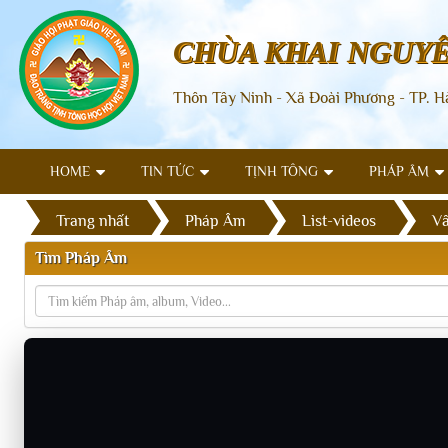
CHÙA KHAI NGUY
Thôn Tây Ninh - Xã Đoài Phương - TP. H
HOME
TIN TỨC
TỊNH TÔNG
PHÁP ÂM
Trang nhất
Pháp Âm
List-videos
Vấ
Tìm Pháp Âm