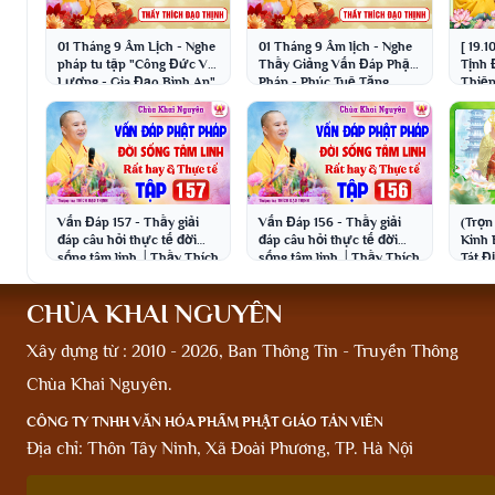
01 Tháng 9 Âm Lịch - Nghe
01 Tháng 9 Âm lịch - Nghe
[ 19.1
pháp tu tập "Công Đức Vô
Thầy Giảng Vấn Đáp Phật
Tịnh 
Lượng - Gia Đạo Bình An"
Pháp - Phúc Tuệ Tăng
Thiệ
│Thầy Thích Đạo Thịnh
Trưởng │Thầy Thích Đạo
Thích
Thịnh
Vấn Đáp 157 - Thầy giải
Vấn Đáp 156 - Thầy giải
(Trọn
đáp câu hỏi thực tế đời
đáp câu hỏi thực tế đời
Kinh 
sống tâm linh │Thầy Thích
sống tâm linh │Thầy Thích
Tát Đ
Đạo Thịnh
Đạo Thịnh
Nguy
Thịn
CHÙA KHAI NGUYÊN
Xây dựng từ : 2010 - 2026, Ban Thông Tin - Truyền Thông
Chùa Khai Nguyên.
CÔNG TY TNHH VĂN HÓA PHẨM PHẬT GIÁO TẢN VIÊN
Địa chỉ: Thôn Tây Ninh, Xã Đoài Phương, TP. Hà Nội