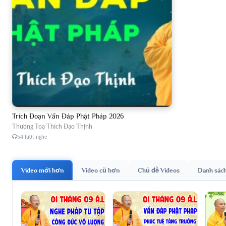
Trích Đoạn Vấn Đáp Phật Pháp 2026
Thượng Toạ Thích Đạo Thịnh
54 lượt nghe
Video mới hơn
Video cũ hơn
Chủ đề Videos
Danh sác