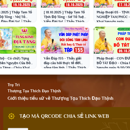
0.2025 ] Thập Tam Tổ
[ 18.10.2025 ] Thập Tam Tổ
Pháp thoại 03 - TỊNH
Độ Tông - Nhị Tổ
Tịnh Độ Tông - Sơ Tổ Tuệ
NGHIỆP TAM PHÚC -
n Đạo Đại Sư │Thầy
Viễn Đại Sư │Thầy Thích
Khai Nguyên ngày
 Đạo Thịnh
Đạo Thịnh
17.10.2025 │Thầy Thí
Đạo Thịnh
 bộ - Có chữ) Tụng
Vấn Đáp 155 - Thầy giải
Pháp thoại - CON 
Bản Nguyện Của Bồ
đáp câu hỏi thực tế đời
BỒ TÁT ĐẠO - Chùa 
ịa Tạng - Chùa Khai
sống tâm linh │Thầy Thích
Nguyên ngày 9/10/2
ên│Thầy Thích Đạo
Đạo Thịnh
│Thầy Thích Đạo Th
h
Trụ Trì
Thượng Tọa Thích Đạo Thịnh
Giới thiệu tiểu sử về Thượng Tọa Thích Đạo Thịnh
TẠO MÃ QRCODE CHIA SẺ LINK WEB