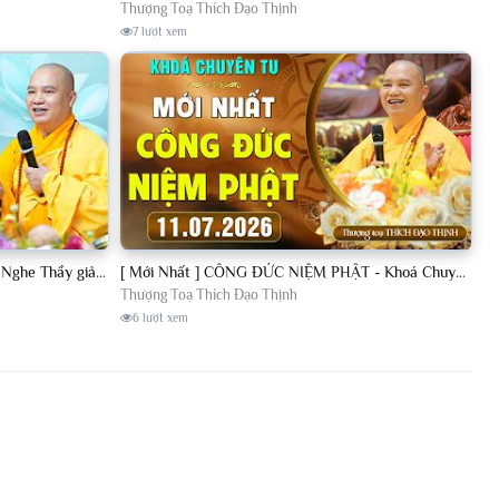
Thượng Toạ Thích Đạo Thịnh
7 lượt xem
[11.07.2026] VẤN ĐÁP PHẬT PHÁP - Nghe Thầy giảng Pháp mỗi ngày CÔNG ĐỨC VÔ LƯỢNG│TT. Thích Đạo Thịnh
[ Mới Nhất ] CÔNG ĐỨC NIỆM PHẬT - Khoá Chuyên Tu Chùa Khai Nguyên 11/07/2026 | TT. Thích Đạo Thịnh
Thượng Toạ Thích Đạo Thịnh
6 lượt xem