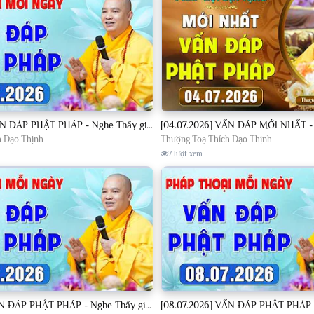
[04.07.2026] VẤN ĐÁP PHẬT PHÁP - Nghe Thầy giảng Pháp mỗi ngày CÔNG ĐỨC VÔ LƯỢNG│TT. Thích Đạo Thịnh
h Đạo Thịnh
Thượng Toạ Thích Đạo Thịnh
7 lượt xem
[07.07.2026] VẤN ĐÁP PHẬT PHÁP - Nghe Thầy giảng Pháp mỗi ngày CÔNG ĐỨC VÔ LƯỢNG│TT. Thích Đạo Thịnh