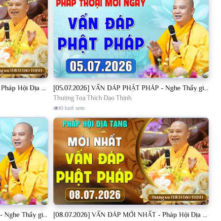
[04.07.2026] VẤN ĐÁP MỚI NHẤT - Pháp Hội Địa Tạng Chùa Khai Nguyên | TT. Thích Đạo Thịnh
[05.07.2026] VẤN ĐÁP PHẬT PHÁP - Nghe Thầy giảng Pháp mỗi ngày CÔNG ĐỨC VÔ LƯỢNG│TT. Thích Đạo Thịnh
Thượng Toạ Thích Đạo Thịnh
10 lượt xem
[08.07.2026] VẤN ĐÁP PHẬT PHÁP - Nghe Thầy giảng Pháp mỗi ngày CÔNG ĐỨC VÔ LƯỢNG│TT. Thích Đạo Thịnh
[08.07.2026] VẤN ĐÁP MỚI NHẤT - Pháp Hội Địa Tạng Chùa Khai Nguyên | TT. Thích Đạo Thịnh