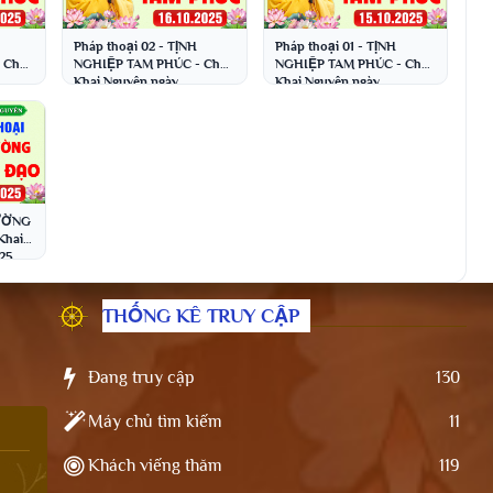
Pháp thoại 02 - TỊNH
Pháp thoại 01 - TỊNH
 Chùa
NGHIỆP TAM PHÚC - Chùa
NGHIỆP TAM PHÚC - Chùa
Khai Nguyên ngày
Khai Nguyên ngày
ch
16.10.2025 │Thầy Thích
15.10.2025 │Thầy Thích
Đạo Thịnh
Đạo Thịnh
ĐƯỜNG
Khai
025
ịnh
THỐNG KÊ TRUY CẬP
Đang truy cập
130
Máy chủ tìm kiếm
11
Khách viếng thăm
119