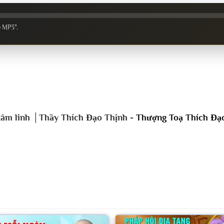
e MP3".
g tâm linh │Thầy Thích Đạo Thịnh -
Thượng Toạ Thích Đạ