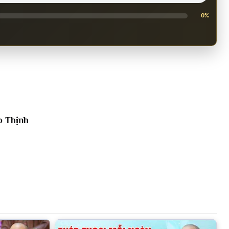
0%
o Thịnh