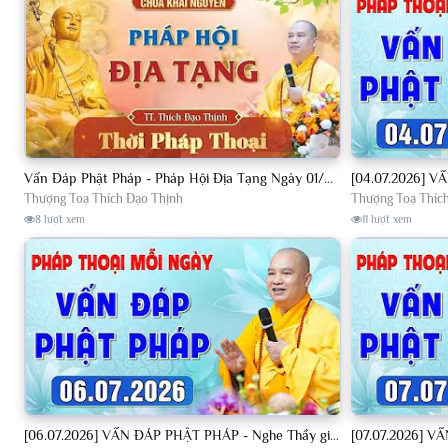
Vấn Đáp Phật Pháp - Pháp Hội Địa Tạng Ngày 01/08/2026│TT. Thích Đạo Thịnh
Thượng Toạ Thích Đạo Thịnh
Thượng Toạ Thíc
8 lượt xem
11 lượt xem
[06.07.2026] VẤN ĐÁP PHẬT PHÁP - Nghe Thầy giảng Pháp mỗi ngày CÔNG ĐỨC VÔ LƯỢNG│TT. Thích Đạo Thịnh