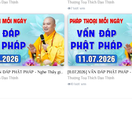
h Đạo Thịnh
Thượng Toạ Thích Đạo Thịnh
7 lượt xem
[10.07.2026] VẤN ĐÁP PHẬT PHÁP - Nghe Thầy giảng Pháp mỗi ngày CÔNG ĐỨC VÔ LƯỢNG│TT. Thích Đạo Thịnh
h Đạo Thịnh
Thượng Toạ Thích Đạo Thịnh
10 lượt xem