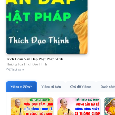
Trích Đoạn Vấn Đáp Phật Pháp 2026
Thượng Toạ Thích Đạo Thịnh
57 lượt nghe
Video mới hơn
Video cũ hơn
Chủ đề Videos
Danh sác