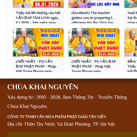
Thầy trả lời những câu hỏi
(Excellent!) The teacher
Nuôi
VẤN ĐÁP TÂM LINH ngày
guides you in preparing the
Sự th
6.1.2026 - Nên nghe ngay
offerings for the 23rd day
rùng
│Thầy Thích Đạo Thịnh
of the 12th lunar...
Đạo 
(MỚI NHẤT - P2) VẤN
(MỚI NHẤT - P1) VẤN ĐÁP
RẰM T
ĐÁP PHẬT PHÁP - Pháp
PHẬT PHÁP - Pháp Hội
Thầy 
Hội Trung Phong ngày
Trung Phong ngày
hỏi 
03.01.2026 │Thầy Thích
03.01.2026 │Thầy Thích
siêu 
Đạo Thịnh
Đạo Thịnh
Thịn
CHÙA KHAI NGUYÊN
Xây dựng từ : 2010 - 2026, Ban Thông Tin - Truyền Thông
Chùa Khai Nguyên.
CÔNG TY TNHH VĂN HÓA PHẨM PHẬT GIÁO TẢN VIÊN
Địa chỉ: Thôn Tây Ninh, Xã Đoài Phương, TP. Hà Nội