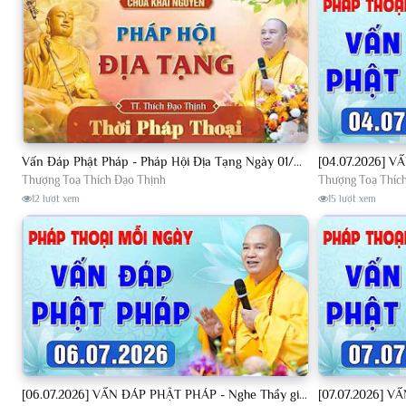
Vấn Đáp Phật Pháp - Pháp Hội Địa Tạng Ngày 01/08/2026│TT. Thích Đạo Thịnh
Thượng Toạ Thích Đạo Thịnh
Thượng Toạ Thíc
12 lượt xem
15 lượt xem
[06.07.2026] VẤN ĐÁP PHẬT PHÁP - Nghe Thầy giảng Pháp mỗi ngày CÔNG ĐỨC VÔ LƯỢNG│TT. Thích Đạo Thịnh