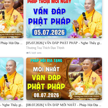
[04.07.2026] VẤN ĐÁP MỚI NHẤT - Pháp Hội Địa Tạng Chùa Khai Nguyên | TT. Thích Đạo Thịnh
[05.07.2026] VẤN ĐÁP PHẬT PHÁP - Nghe Thầy giảng Pháp mỗi ngày CÔNG ĐỨC VÔ LƯỢNG│TT. Thích Đạo Thịnh
Thượng Toạ Thích Đạo Thịnh
15 lượt xem
[08.07.2026] VẤN ĐÁP PHẬT PHÁP - Nghe Thầy giảng Pháp mỗi ngày CÔNG ĐỨC VÔ LƯỢNG│TT. Thích Đạo Thịnh
[08.07.2026] VẤN ĐÁP MỚI NHẤT - Pháp Hội Địa Tạng Chùa Khai Nguyên | TT. Thích Đạo Thịnh