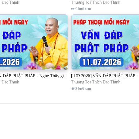
h Đạo Thịnh
Thượng Toạ Thích Đạo Thịnh
10 lượt xem
[10.07.2026] VẤN ĐÁP PHẬT PHÁP - Nghe Thầy giảng Pháp mỗi ngày CÔNG ĐỨC VÔ LƯỢNG│TT. Thích Đạo Thịnh
h Đạo Thịnh
Thượng Toạ Thích Đạo Thịnh
12 lượt xem