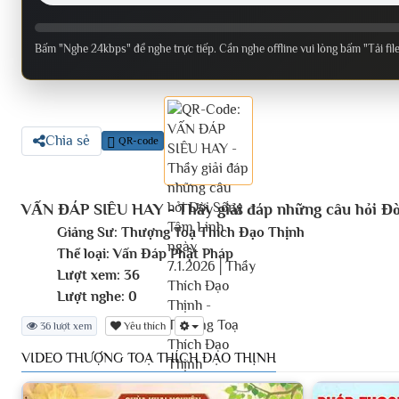
Bấm "Nghe 24kbps" để nghe trực tiếp. Cần nghe offline vui lòng bấm "Tải fil
Chia sẻ
QR-code
VẤN ĐÁP SIÊU HAY - Thầy giải đáp những câu hỏi Đờ
Giảng Sư:
Thượng Toạ Thích Đạo Thịnh
Thể loại:
Vấn Đáp Phật Pháp
Lượt xem:
36
Lượt nghe:
0
36 lượt xem
Yêu thích
VIDEO THƯỢNG TOẠ THÍCH ĐẠO THỊNH