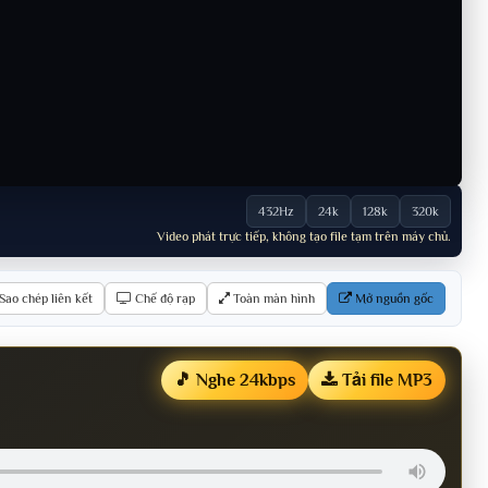
432Hz
24k
128k
320k
Video phát trực tiếp, không tạo file tạm trên máy chủ.
Sao chép liên kết
Chế độ rạp
Toàn màn hình
Mở nguồn gốc
🎵 Nghe 24kbps
Tải file MP3