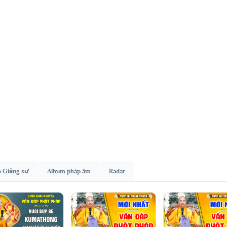
h Giảng sư
Album pháp âm
Radar