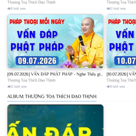
Thượng Toạ Thích Đạo Thịnh
Thượng Toạ Thíc
11 lượt xem
12 lượt xem
[09.07.2026] VẤN ĐÁP PHẬT PHÁP - Nghe Thầy giảng Pháp mỗi ngày CÔNG ĐỨC VÔ LƯỢNG│TT. Thích Đạo Thịnh
Thượng Toạ Thích Đạo Thịnh
Thượng Toạ Thíc
12 lượt xem
11 lượt xem
ALBUM THƯỢNG TOẠ THÍCH ĐẠO THỊNH