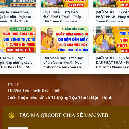
 búp bê Kumathong -
(MỚI NHẤT - P2) VẤN
(MỚI NHẤT - P1) VẤ
ật ít ai biết - Nghe mà
ĐÁP PHẬT PHÁP - Pháp
PHẬT PHÁP - Pháp H
 mình │Thầy Thích
Hội Trung Phong ngày
Trung Phong ngày
Thịnh
04.01.2026 │Thầy Thích
04.01.2026 │Thầy Th
Đạo Thịnh
Đạo Thịnh
HÁNG 11 - Nghe
Full Moon Day - First Day
(MỚI NHẤT - P2) VẤ
giải đáp những câu
of the Lunar Month: No
ĐÁP PHẬT PHÁP - P
ĐỜI SỐNG TÂM LINH
matter how busy you are,
Hội Trung Phong ngà
hay│Thầy Thích Đạo
remember to do this; it...
02.01.2026 │Thầy Th
h
Đạo Thịnh
Trụ Trì
Thượng Tọa Thích Đạo Thịnh
Giới thiệu tiểu sử về Thượng Tọa Thích Đạo Thịnh
TẠO MÃ QRCODE CHIA SẺ LINK WEB