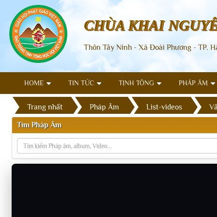
CHÙA KHAI NGUY
Thôn Tây Ninh - Xã Đoài Phương - TP. H
HOME
TIN TỨC
TỊNH TÔNG
PHÁP ÂM
Trang nhất
Pháp Âm
List-videos
Vấ
Tìm Pháp Âm