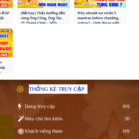
N ĐÁP
(Rất hay) Thầy hướng dẫn
Why should we recite 5
ội
cúng Ông Công, Ông Táo
mantras before chanting
23 Tháng Chạp - NÊN
sutras? - Only those with
ích
NGHE NGAY | Thầy Thích
great fortune can hear t...
Đạo Thịnh
N
háp
y
ích
THỐNG KÊ TRUY CẬP
Đang truy cập
169
Máy chủ tìm kiếm
20
Khách viếng thăm
149