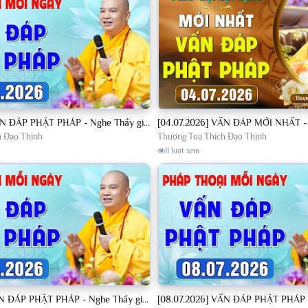
[04.07.2026] VẤN ĐÁP PHẬT PHÁP - Nghe Thầy giảng Pháp mỗi ngày CÔNG ĐỨC VÔ LƯỢNG│TT. Thích Đạo Thịnh
h Đạo Thịnh
Thượng Toạ Thích Đạo Thịnh
11 lượt xem
[07.07.2026] VẤN ĐÁP PHẬT PHÁP - Nghe Thầy giảng Pháp mỗi ngày CÔNG ĐỨC VÔ LƯỢNG│TT. Thích Đạo Thịnh