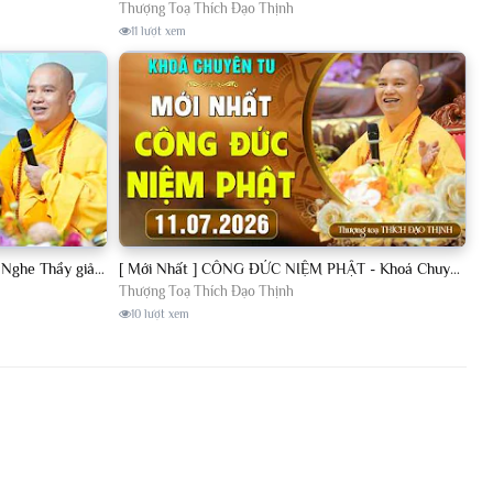
Thượng Toạ Thích Đạo Thịnh
11 lượt xem
[11.07.2026] VẤN ĐÁP PHẬT PHÁP - Nghe Thầy giảng Pháp mỗi ngày CÔNG ĐỨC VÔ LƯỢNG│TT. Thích Đạo Thịnh
[ Mới Nhất ] CÔNG ĐỨC NIỆM PHẬT - Khoá Chuyên Tu Chùa Khai Nguyên 11/07/2026 | TT. Thích Đạo Thịnh
Thượng Toạ Thích Đạo Thịnh
10 lượt xem