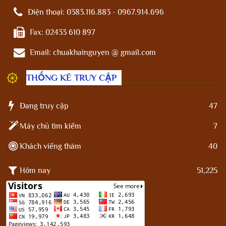
Điện thoại:
0383.116.883 - 0967.914.696
Fax:
02433 610 897
Email:
chuakhainguyen @ gmail.com
THỐNG KÊ TRUY CẬP
Đang truy cập
47
Máy chủ tìm kiếm
7
Khách viếng thăm
40
Hôm nay
51,225