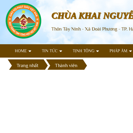
CHÙA KHAI NGUY
Thôn Tây Ninh - Xã Đoài Phương - TP. H
HOME
TIN TỨC
TỊNH TÔNG
PHÁP ÂM
Trang nhất
Thành viên