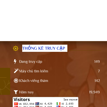
THỐNG KÊ TRUY CẬP
Đang truy cập
149
Máy chủ tìm kiếm
7
Khách viếng thăm
142
Hôm nay
19,949