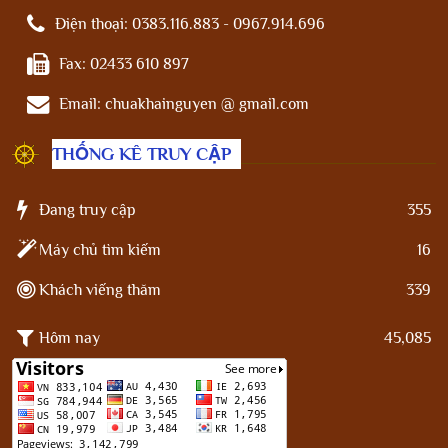
Điện thoại:
0383.116.883 - 0967.914.696
Fax:
02433 610 897
Email:
chuakhainguyen @ gmail.com
THỐNG KÊ TRUY CẬP
Đang truy cập
355
Máy chủ tìm kiếm
16
Khách viếng thăm
339
Hôm nay
45,085