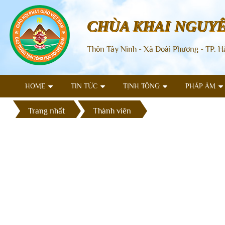
CHÙA KHAI NGUY
Thôn Tây Ninh - Xã Đoài Phương - TP. H
HOME
TIN TỨC
TỊNH TÔNG
PHÁP ÂM
Trang nhất
Thành viên