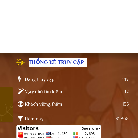
THỐNG KÊ TRUY CẬP
Đang truy cập
147
Máy chủ tìm kiếm
12
Khách viếng thăm
135
Hôm nay
31,398