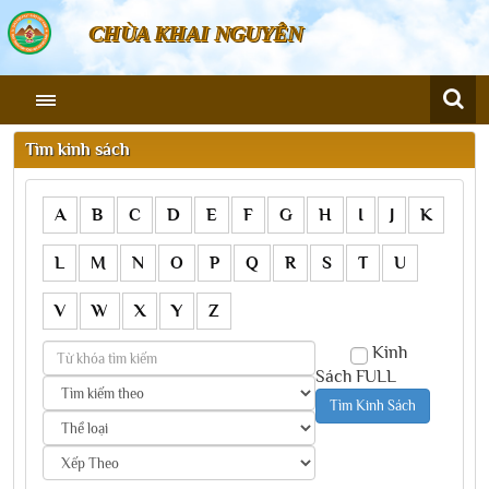
CHÙA KHAI NGUYÊN
Tìm kinh sách
A
B
C
D
E
F
G
H
I
J
K
L
M
N
O
P
Q
R
S
T
U
V
W
X
Y
Z
Kinh
Sách FULL