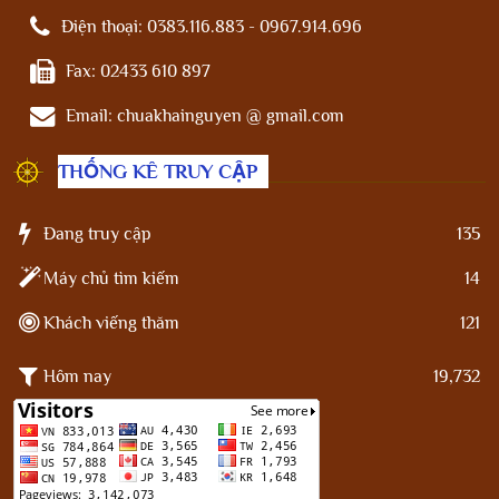
Điện thoại:
0383.116.883 - 0967.914.696
Fax:
02433 610 897
Email:
chuakhainguyen @ gmail.com
THỐNG KÊ TRUY CẬP
Đang truy cập
135
Máy chủ tìm kiếm
14
Khách viếng thăm
121
Hôm nay
19,732