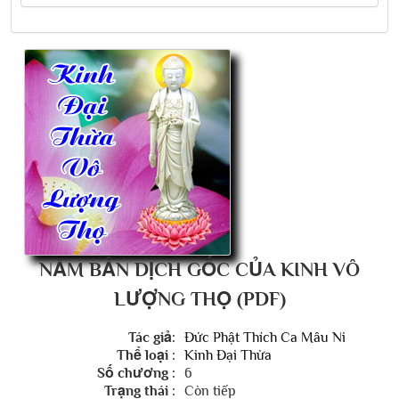
NĂM BẢN DỊCH GỐC CỦA KINH VÔ
LƯỢNG THỌ (PDF)
Tác giả:
Đức Phật Thích Ca Mâu Ni
Thể loại :
Kinh Đại Thừa
Số chương :
6
Trạng thái :
Còn tiếp