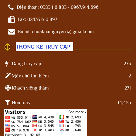
Điện thoại:
0383.116.883 - 0967.914.696
Fax:
02433 610 897
Email:
chuakhainguyen @ gmail.com
THỐNG KÊ TRUY CẬP
Đang truy cập
273
Máy chủ tìm kiếm
2
Khách viếng thăm
271
Hôm nay
14,425