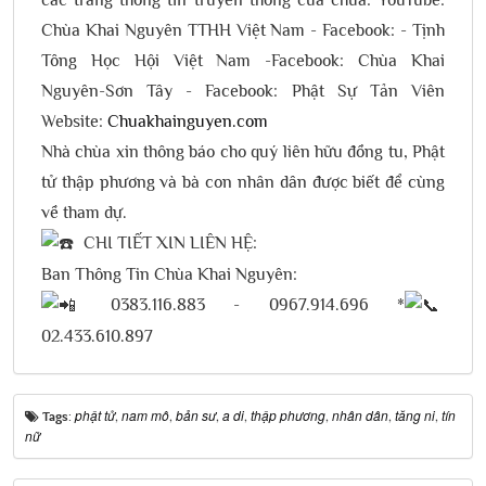
Chùa Khai Nguyên TTHH Việt Nam - Facebook: - Tịnh
Tông Học Hội Việt Nam -Facebook: Chùa Khai
Nguyên-Sơn Tây - Facebook: Phật Sự Tản Viên
Website:
Chuakhainguyen.com
Nhà chùa xin thông báo cho quý liên hữu đồng tu, Phật
tử thập phương và bà con nhân dân được biết để cùng
về tham dự.
CHI TIẾT XIN LIÊN HỆ:
Ban Thông Tin Chùa Khai Nguyên:
0383.116.883 - 0967.914.696 *
02.433.610.897
phật tử
nam mô
bản sư
a di
thập phương
nhân dân
tăng ni
tín
Tags:
,
,
,
,
,
,
,
nữ