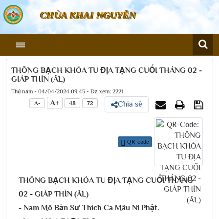
CHÙA KHAI NGUYÊN
​THÔNG BẠCH KHÓA TU ĐỊA TẠNG CUỐI THÁNG 02 -
GIÁP THÌN (ÂL)​
Thứ năm - 04/04/2024 09:45 - Đã xem: 2221
A+
A-
48
72
Chia sẻ
QR-code
​THÔNG BẠCH KHÓA TU ĐỊA TẠNG CUỐI THÁNG
02 - GIÁP THÌN (ÂL)
- Nam Mô Bản Sư Thích Ca Mâu Ni Phật.