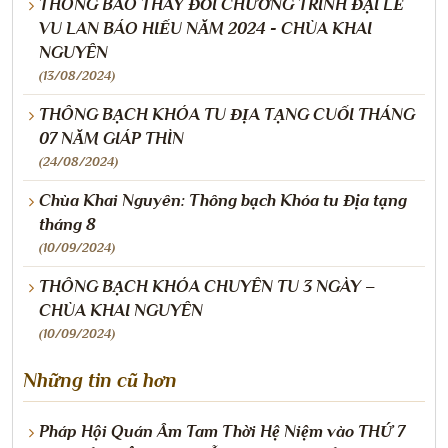
THÔNG BÁO THAY ĐỔI CHƯƠNG TRÌNH ĐẠI LỄ
VU LAN BÁO HIẾU NĂM 2024 - CHÙA KHAI
NGUYÊN
(13/08/2024)
THÔNG BẠCH KHÓA TU ĐỊA TẠNG CUỐI THÁNG
07 NĂM GIÁP THÌN
(24/08/2024)
Chùa Khai Nguyên: Thông bạch Khóa tu Địa tạng
tháng 8
(10/09/2024)
THÔNG BẠCH KHÓA CHUYÊN TU 3 NGÀY –
CHÙA KHAI NGUYÊN
(10/09/2024)
Những tin cũ hơn
Pháp Hội Quán Âm Tam Thời Hệ Niệm vào THỨ 7