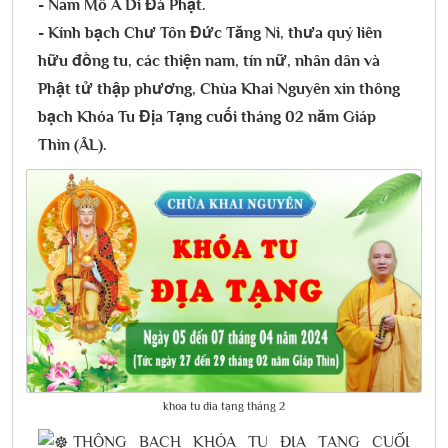
- Nam Mô A Di Đà Phật.
- Kính bạch Chư Tôn Đức Tăng Ni, thưa quý liên
hữu đồng tu, các thiện nam, tín nữ, nhân dân và
Phật tử thập phương, Chùa Khai Nguyên xin thông
bạch Khóa Tu Địa Tạng cuối tháng 02 năm Giáp
Thìn (ÂL).​
khoa tu dia tạng tháng 2
THÔNG BẠCH KHÓA TU ĐỊA TẠNG CUỐI