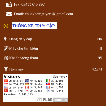
Fax:
02433 610 897
Email:
chuakhainguyen @ gmail.com
THỐNG KÊ TRUY CẬP
Đang truy cập
106
Máy chủ tìm kiếm
11
Khách viếng thăm
95
Hôm nay
42,741