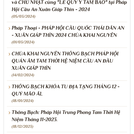
và CHỦ NHẬT cùng "LỄ QUY Y TAM BẢO" tại Pháp
Hội Cầu An Xuân Giáp Thìn - 2024
(05/03/2024)
Pháp Thoại - PHÁP HỘI CẦU QUỐC THÁI DÂN AN
- XUÂN GIÁP THÌN 2024 CHÙA KHAI NGUYÊN
(01/03/2024)
CHÙA KHAI NGUYÊN THÔNG BẠCH PHÁP HỘI
QUÁN ÂM TAM THỜI HỆ NIỆM CẦU AN ĐẦU
XUÂN GIÁP THÌN
(14/02/2024)
THÔNG BẠCH KHÓA TU ĐỊA TẠNG THÁNG 12 -
QUÝ MÃO ÂL
(18/01/2024)
Thông Bạch: Pháp Hội Trung Phong Tam Thời Hệ
Niệm Tháng 11-2023.
(18/12/2023)