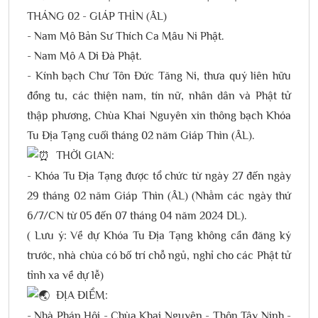
THÁNG 02 - GIÁP THÌN (ÂL)
- Nam Mô Bản Sư Thích Ca Mâu Ni Phật.
- Nam Mô A Di Đà Phật.
- Kính bạch Chư Tôn Đức Tăng Ni, thưa quý liên hữu
đồng tu, các thiện nam, tín nữ, nhân dân và Phật tử
thập phương, Chùa Khai Nguyên xin thông bạch Khóa
Tu Địa Tạng cuối tháng 02 năm Giáp Thìn (ÂL).
THỜI GIAN:
- Khóa Tu Địa Tạng được tổ chức từ ngày 27 đến ngày
29 tháng 02 năm Giáp Thìn (ÂL) (Nhằm các ngày thứ
6/7/CN từ 05 đến 07 tháng 04 năm 2024 DL).
( Lưu ý: Về dự Khóa Tu Địa Tạng không cần đăng ký
trước, nhà chùa có bố trí chỗ ngủ, nghỉ cho các Phật tử
tỉnh xa về dự lễ)
ĐỊA ĐIỂM:
- Nhà Pháp Hội - Chùa Khai Nguyên - Thôn Tây Ninh -