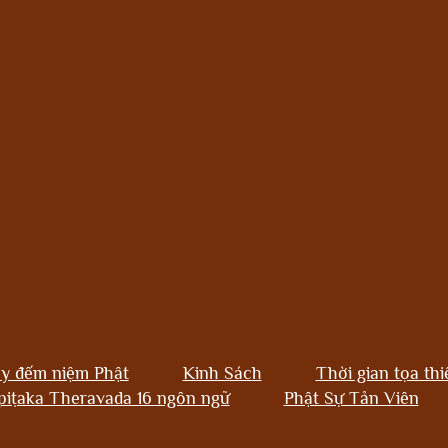
y đếm niệm Phật
Kinh Sách
Thời gian tọa thi
piṭaka Theravada 16 ngôn ngữ
Phật Sự Tản Viên