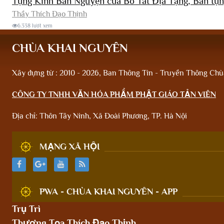
Tụng Kinh Bản Nguyện của Bồ Tát Địa Tạng, Bản tụn
Thầy Thích Đạo Thịnh
6.338 lượt xem
CHÙA KHAI NGUYÊN
Xây dựng từ : 2010 - 2026, Ban Thông Tin - Truyền Thông Ch
CÔNG TY TNHH VĂN HÓA PHẨM PHẬT GIÁO TẢN VIÊN
Địa chỉ: Thôn Tây Ninh, Xã Đoài Phương, TP. Hà Nội
MẠNG XÃ HỘI
PWA - CHÙA KHAI NGUYÊN - APP
Trụ Trì
Thượng Tọa Thích Đạo Thịnh