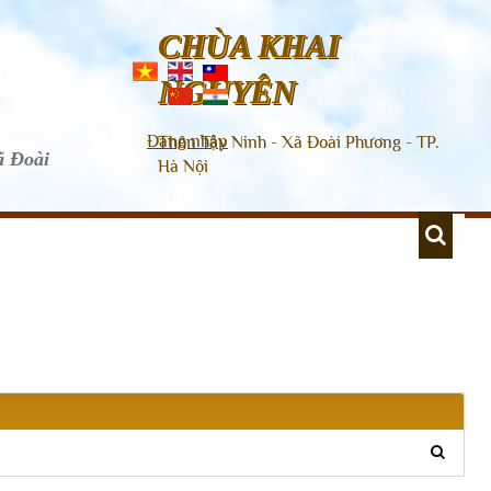
CHÙA KHAI
NGUYÊN
Đăng nhập
Thôn Tây Ninh - Xã Đoài Phương - TP.
ã Đoài
Hà Nội
LANGUAGE
XU HƯỚNG TÌM KIẾM