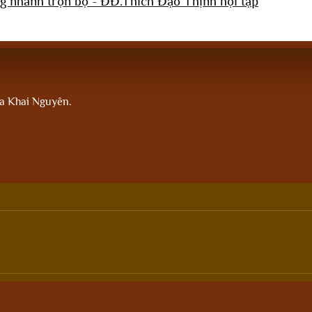
g nhanh trọn bộ - ĐĐ.Thích Đạo Thịnh hội tập
ùa Khai Nguyên.