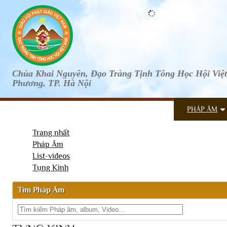
Chùa Khai Nguyên, Đạo Tràng Tịnh Tông Học Hội Việ
Phương, TP. Hà Nội
HOME
TIN TỨC
TỊNH TÔNG
PHÁP ÂM
Trang nhất
Pháp Âm
List-videos
Tụng Kinh
Tìm Pháp Âm