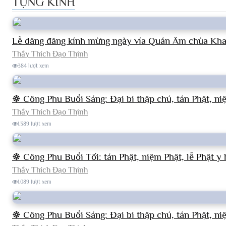
TỤNG KINH
Lễ dâng đăng kính mừng ngày vía Quán Âm chùa Kh
Thầy Thích Đạo Thịnh
384 lượt xem
☸ Công Phu Buổi Sáng: Đại bi thập chú, tán Phật, ni
Thầy Thích Đạo Thịnh
1.389 lượt xem
☸ Công Phu Buổi Tối: tán Phật, niệm Phật, lễ Phật y
Thầy Thích Đạo Thịnh
1.089 lượt xem
☸ Công Phu Buổi Sáng: Đại bi thập chú, tán Phật, ni