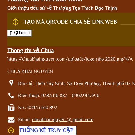
Giới thiệu tiểu sử về Thượng Tọa Thích Đạo Thịnh
TẠO MÃ QRCODE CHIA SẺ LINK WEB
QR-code
Thông tin về Chùa
https://chuakhainguyen.com/uploads/logo-nho-2020.png
N/A
CHÙA KHAI NGUYÊN
Địa chỉ:
Thôn Tây Ninh, Xã Đoài Phương, Thành phố Hà N
Điện thoại:
0383.116.883 - 0967.914.696
Fax:
02433 610 897
Email:
chuakhainguyen @ gmail.com
THỐNG KÊ TRUY CẬP