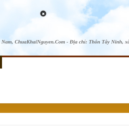
t Nam, ChuaKhaiNguyen.Com - Địa chỉ: Thôn Tây Ninh, x
VIDEOS PHÁP ÂM
THƯ VIỆN ẢNH
KINH SÁCH