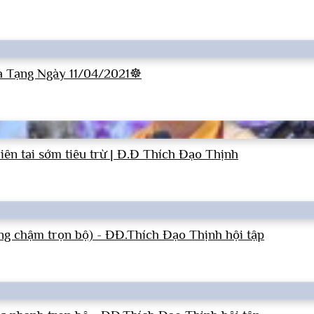
a Tạng Ngày 11/04/2021☸
ên tai sớm tiêu trừ | Đ.Đ Thích Đạo Thịnh
ng chậm trọn bộ) - ĐĐ.Thích Đạo Thịnh hội tập