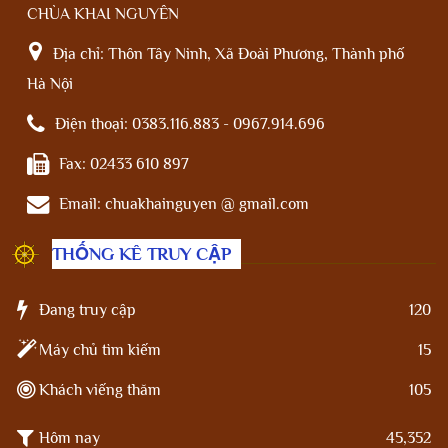
CHÙA KHAI NGUYÊN
Địa chỉ:
Thôn Tây Ninh, Xã Đoài Phương, Thành phố
Hà Nội
Điện thoại:
0383.116.883 - 0967.914.696
Fax:
02433 610 897
Email:
chuakhainguyen @ gmail.com
THỐNG KÊ TRUY CẬP
Đang truy cập
120
Máy chủ tìm kiếm
15
Khách viếng thăm
105
Hôm nay
45,352