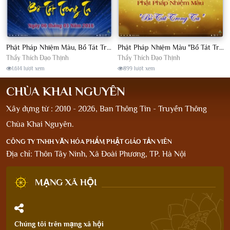
Phật Pháp Nhiệm Màu, Bồ Tát Trong Ta, Kỳ 2, Chùa Khai Nguyên
Phật Pháp Nhiệm Màu "Bồ Tát Trong Ta", kỳ 1, Khoá Tu Sinh Viên, tháng 11/2015
Thầy Thích Đạo Thịnh
Thầy Thích Đạo Thịnh
1.614 lượt xem
899 lượt xem
CHÙA KHAI NGUYÊN
Xây dựng từ : 2010 - 2026, Ban Thông Tin - Truyền Thông
Chùa Khai Nguyên.
CÔNG TY TNHH VĂN HÓA PHẨM PHẬT GIÁO TẢN VIÊN
Địa chỉ: Thôn Tây Ninh, Xã Đoài Phương, TP. Hà Nội
MẠNG XÃ HỘI
Chúng tôi trên mạng xã hội