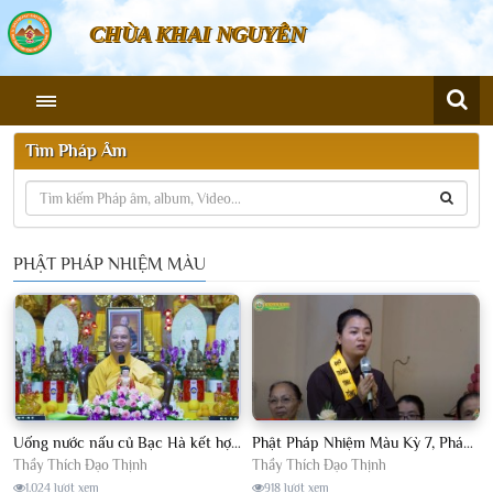
CHÙA KHAI NGUYÊN
Tìm Pháp Âm
PHẬT PHÁP NHIỆM MÀU
Uống nước nấu củ Bạc Hà kết hợp với nước lá Đu Đủ dần khỏi bệnh Gan Nhiễm Mỡ, Thoái Hoá Cột Sống...
Phật Pháp Nhiệm Màu Kỳ 7, Pháp Hội Quan Âm TTHN, Chùa Khai Nguyên, Tháng 10 Năm 2018
Thầy Thích Đạo Thịnh
Thầy Thích Đạo Thịnh
1.024 lượt xem
918 lượt xem