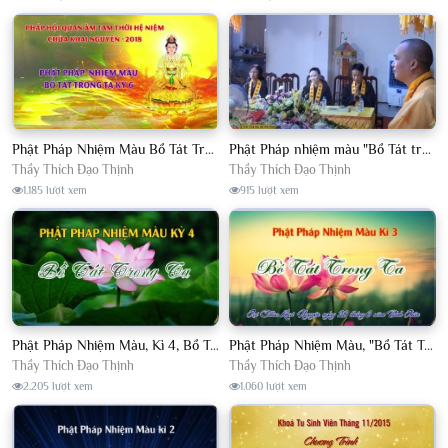
Phật Pháp Nhiệm Màu Bồ Tát Trong Ta Kỳ 6, Pháp Hội Quan Âm TTHN chùa Khai Nguyên, Năm 2018
Phật Pháp nhiệm màu "Bồ Tát trong ta" kỳ 5 và TPTTHN tại Chùa Khai Nguyên ngày 1/05/2017
Thầy Thích Đạo Thịnh
Thầy Thích Đạo Thịnh
1.185 lượt xem
915 lượt xem
Phật Pháp Nhiệm Màu, Kì 4, Bồ Tát Trong Ta, Chùa Khai Nguyên
Phật Pháp Nhiệm Màu, "Bồ Tát Trong Ta", Kì 3 2016, Chùa Khai Nguyên
Thầy Thích Đạo Thịnh
Thầy Thích Đạo Thịnh
2.205 lượt xem
1.060 lượt xem