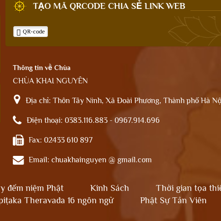
TẠO MÃ QRCODE CHIA SẺ LINK WEB
QR-code
Thông tin về Chùa
CHÙA KHAI NGUYÊN
Địa chỉ:
Thôn Tây Ninh, Xã Đoài Phương, Thành phố Hà Nộ
Điện thoại:
0383.116.883 - 0967.914.696
Fax:
02433 610 897
Email:
chuakhainguyen @ gmail.com
y đếm niệm Phật
Kinh Sách
Thời gian tọa thi
piṭaka Theravada 16 ngôn ngữ
Phật Sự Tản Viên