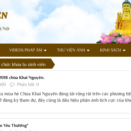
ÊN
à Nội
VIDEOS PHÁP ÂM
THƯ VIỆN ẢNH
KINH SÁCH
ổ chức khóa tu sinh viên
018 chùa Khai Nguyên.
500
Phản hồi: 0
u mùa hè Chùa Khai Nguyên đăng tải rộng rãi trên các phương ti
về đăng ký tham dự, đây cũng là dấu hiệu phản ánh tích cực của kh
ầm Yêu Thương"