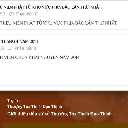
ẾU NIÊN PHẬT TỬ KHU VỰC PHÍA BẮC LẦN THỨ NHẤT.
990
Phản hồi: 0
THIẾU NIÊN PHẬT TỬ KHU VỰC PHÍA BẮC LẦN THỨ NHẤT.
 THÁNG 4 NĂM 2014
53
Phản hồi: 0
NH VIÊN CHÙA KHAI NGUYÊN NĂM 2014
Trụ Trì
Thượng Tọa Thích Đạo Thịnh
Giới thiệu tiểu sử về Thượng Tọa Thích Đạo Thịnh