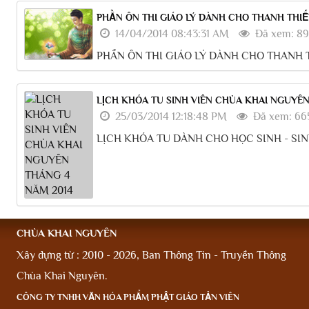
PHẦN ÔN THI GIÁO LÝ DÀNH CHO THANH THI
14/04/2014 08:43:31 AM
Đã xem: 8
PHẦN ÔN THI GIÁO LÝ DÀNH CHO THANH 
LỊCH KHÓA TU SINH VIÊN CHÙA KHAI NGUYÊN
25/03/2014 12:18:48 PM
Đã xem: 66
LỊCH KHÓA TU DÀNH CHO HỌC SINH - SI
CHÙA KHAI NGUYÊN
Xây dựng từ : 2010 - 2026, Ban Thông Tin - Truyền Thông
Chùa Khai Nguyên.
CÔNG TY TNHH VĂN HÓA PHẨM PHẬT GIÁO TẢN VIÊN