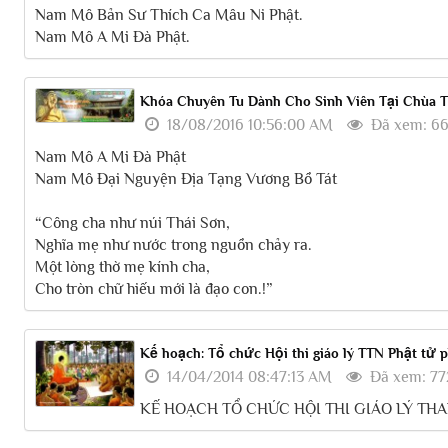
Nam Mô Bản Sư Thích Ca Mâu Ni Phật.
Nam Mô A Mi Đà Phật.
Khóa Chuyên Tu Dành Cho Sinh Viên Tại Chùa Tả
18/08/2016 10:56:00 AM
Đã xem: 6
Nam Mô A Mi Đà Phật
Nam Mô Đại Nguyện Địa Tạng Vương Bồ Tát
“Công cha như núi Thái Sơn,
Nghĩa mẹ như nước trong nguồn chảy ra.
Một lòng thờ mẹ kính cha,
Cho tròn chữ hiếu mới là đạo con.!”
Kế hoạch: Tổ chức Hội thi giáo lý TTN Phật tử 
14/04/2014 08:47:13 AM
Đã xem: 77
KẾ HOẠCH TỔ CHỨC HỘI THI GIÁO LÝ THA