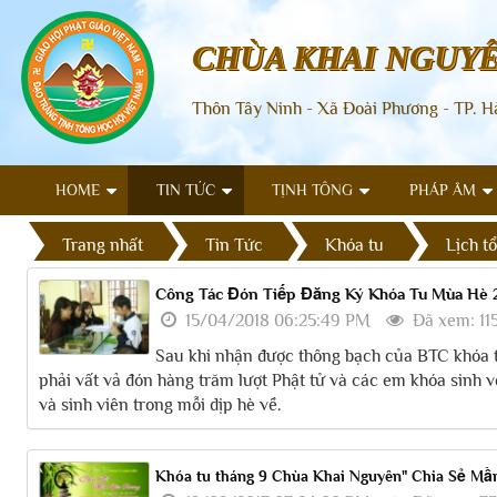
CHÙA KHAI NGUY
Thôn Tây Ninh - Xã Đoài Phương - TP. H
HOME
TIN TỨC
TỊNH TÔNG
PHÁP ÂM
Trang nhất
Tin Tức
Khóa tu
Lịch t
Công Tác Đón Tiếp Đăng Ký Khóa Tu Mùa Hè 2
15/04/2018 06:25:49 PM
Đã xem: 11
Sau khi nhận được thông bạch của BTC khóa t
phải vất vả đón hàng trăm lượt Phật tử và các em khóa sinh 
và sinh viên trong mỗi dịp hè về.
Khóa tu tháng 9 Chùa Khai Nguyên" Chia Sẻ M