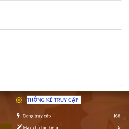
THỐNG KÊ TRUY CẬP
Đang truy cập
166
Máy chủ tìm kiếm
6