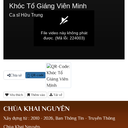
Khóc Tổ Giáng Viên Minh
Ca sĩ Hữu Trung
File video này không phát
được.
(Mã lỗi: 224003)
Chia sẻ
QR-code
Yêu thích
Thêm vào
Tải về
CHÙA KHAI NGUYÊN
Xây dựng từ : 2010 - 2026, Ban Thông Tin - Truyền Thông
Chùa Khai Nguyên.