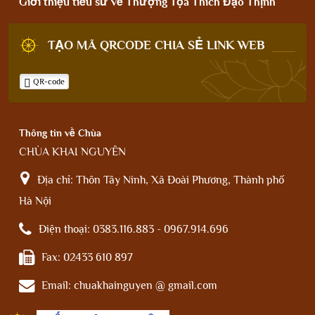
Giới thiệu tiểu sử về Thượng Tọa Thích Đạo Thịnh
TẠO MÃ QRCODE CHIA SẺ LINK WEB
QR-code
Thông tin về Chùa
CHÙA KHAI NGUYÊN
Địa chỉ:
Thôn Tây Ninh, Xã Đoài Phương, Thành phố
Hà Nội
Điện thoại:
0383.116.883 - 0967.914.696
Fax:
02433 610 897
Email:
chuakhainguyen @ gmail.com