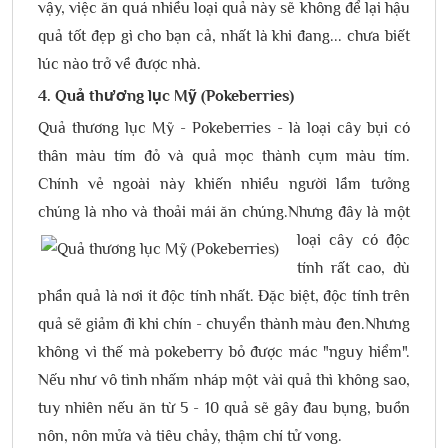
vậy, việc ăn quá nhiều loại quả này sẽ không để lại hậu
quả tốt đẹp gì cho bạn cả, nhất là khi đang... chưa biết
lúc nào trở về được nhà.
4. Quả thương lục Mỹ (Pokeberries)
Quả thương lục Mỹ - Pokeberries - là loại cây bụi có
thân màu tím đỏ và quả mọc thành cụm màu tím.
Chính vẻ ngoài này khiến nhiều người lầm tưởng
chúng là nho và thoải mái ăn chúng.
Nhưng đây là một
loại cây có độc
tính rất cao, dù
phần quả là nơi ít độc tính nhất. Đặc biệt, độc tính trên
quả sẽ giảm đi khi chín - chuyển thành màu đen.Nhưng
không vì thế mà pokeberry bỏ được mác "nguy hiểm".
Nếu như vô tình nhấm nháp một vài quả thì không sao,
tuy nhiên nếu ăn từ 5 - 10 quả sẽ gây đau bụng, buồn
nôn, nôn mửa và tiêu chảy, thậm chí tử vong.