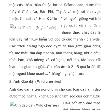
một cây thân thảo thuộc họ cà Solanaceae, được tìm
thấy ở Châu Âu, Bắc Phi, Tây Á và một số khu vực
thuộc Canada và Hoa Kỳ.
Dù có vẻ ngoài giống với trái
việt quất và nho đen,
nhưng thực chất đây là
loài cây rất nguy hiểm với độc tố cực mạnh - cianyde.
Các triệu chứng ngộ độc cyanide bao gồm giãn đồng
tử, mờ mắt, tim đập nhanh, mất thăng bằng, nhức đầu,
phát ban, khô miệng và cổ họng, nói lắp, táo bón, rối
loạn, ảo giác, co giật...Chỉ cần ăn từ 2 - 5 quả là đủ để
một người khỏe mạnh... "thăng" ngay lập tức.
2. Anh đào dại (Wild cherries)
Anh đào dại là tên gọi chung cho các loài cây anh đào
được mọc hoang, không có sự chăm sóc của con người.
Hầu hết anh đào mọc
dại không khác gì so