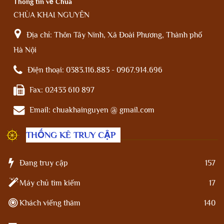
Thông tin về Chùa
CHÙA KHAI NGUYÊN
Địa chỉ:
Thôn Tây Ninh, Xã Đoài Phương, Thành phố
Hà Nội
Điện thoại:
0383.116.883 - 0967.914.696
Fax:
02433 610 897
Email:
chuakhainguyen @ gmail.com
THỐNG KÊ TRUY CẬP
Đang truy cập
157
Máy chủ tìm kiếm
17
Khách viếng thăm
140