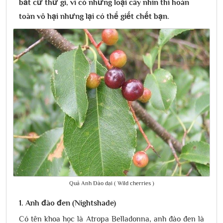
bất cứ thứ gì, vì có những loại cây nhìn thì hoàn
toàn vô hại nhưng lại có thể giết chết bạn.
Quả Anh Đào dại ( Wild cherries )
1. Anh đào đen (Nightshade)
Có tên khoa học là Atropa Belladonna, anh đào đen là