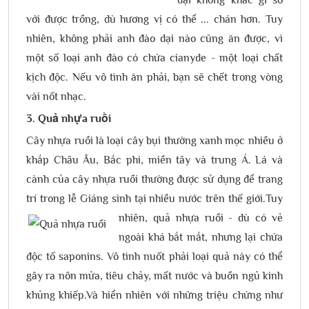
với được trồng, dù hương vị có thể ... chán hơn. Tuy
nhiên, không phải anh đào dại nào cũng ăn được, vì
một số loại anh đào có chứa cianyde - một loại chất
kịch độc. Nếu vô tình ăn phải, bạn sẽ chết trong vòng
vài nốt nhạc.
3. Quả nhựa ruồi
Cây nhựa ruồi là loại cây bụi thường xanh mọc nhiều ở
khắp Châu Âu, Bắc phi, miền tây và trung Á. Lá và
cành của cây nhựa ruồi thường được sử dụng để trang
trí trong lễ Giáng sinh tại nhiều nước trên thế giới.
Tuy
nhiên, quả nhựa ruồi - dù có vẻ
ngoài khá bắt mắt, nhưng lại chứa
độc tố saponins. Vô tình nuốt phải loại quả này có thể
gây ra nôn mửa, tiêu chảy, mất nước và buồn ngủ kinh
khủng khiếp.Và hiển nhiên với những triệu chứng như