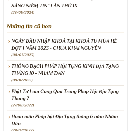
SÁNG NIỀM TIN” LẦN THỨ IX
(23/05/2024)
Những tin cũ hơn
NGÀY ĐẦU NHẬP KHOÁ TẠI KHOÁ TU MÙA HÈ
ĐỢT 1 NĂM 2023 - CHÙA KHAI NGUYÊN
(08/07/2023)
THÔNG BẠCH PHÁP HỘI TỤNG KINH ĐỊA TẠNG
THÁNG 10 - NHÂM DẦN
(09/11/2022)
Phật Tử Làm Công Quả Trong Pháp Hội Địa Tạng
Tháng 7
(27/08/2022)
Hoàn mãn Pháp hội Địa Tạng tháng 6 năm Nhâm
Dần
(29/07/2022)