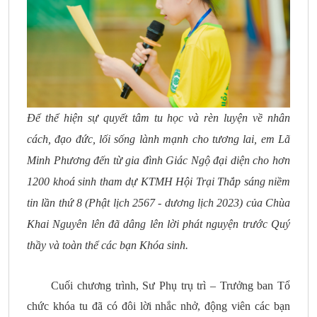
Đ
ể thể hiện sự quyết tâm tu học và rèn luyện về nhân
cách, đạo đức,
lối sống lành mạnh cho tương lai, em Lã
Minh Phương đến từ gia đình Giác Ngộ đ
ại diện cho hơn
1
2
00 khoá sinh tham dự KTMH Hội Trại Thắp sáng niềm
tin lần thứ 8
(
Phật lịch 2567
-
dương lịch 2023
)
của Chùa
Khai Nguyên lên
đã dâng lên lời phát nguyện trước Quý
thầy và toàn thể các bạn Khóa sinh.
Cuối chương trình, Sư Phụ trụ trì – Trưởng ban Tổ
chức khóa tu đã có đôi lời nhắc nhở, động viên các bạn