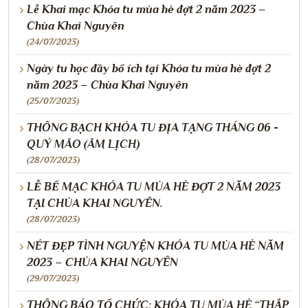
Lễ Khai mạc Khóa tu mùa hè đợt 2 năm 2023 –
Chùa Khai Nguyên
(24/07/2023)
Ngày tu học đầy bổ ích tại Khóa tu mùa hè đợt 2
năm 2023 – Chùa Khai Nguyên
(25/07/2023)
THÔNG BẠCH KHÓA TU ĐỊA TẠNG THÁNG 06 -
QUÝ MÃO (ÂM LỊCH)
(28/07/2023)
LỄ BẾ MẠC KHÓA TU MÙA HÈ ĐỢT 2 NĂM 2023
TẠI CHÙA KHAI NGUYÊN.
(28/07/2023)
NÉT ĐẸP TÌNH NGUYỆN KHÓA TU MÙA HÈ NĂM
2023 – CHÙA KHAI NGUYÊN
(29/07/2023)
THÔNG BÁO TỔ CHỨC: KHÓA TU MÙA HÈ “THẮP