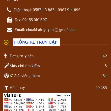
Hà Nội
Điện thoại:
0383.116.883 - 0967.914.696
Fax:
02433 610 897
Email:
chuakhainguyen @ gmail.com
THỐNG KÊ TRUY CẬP
Đang truy cập
142
Máy chủ tìm kiếm
8
Khách viếng thăm
134
Hôm nay
20,285