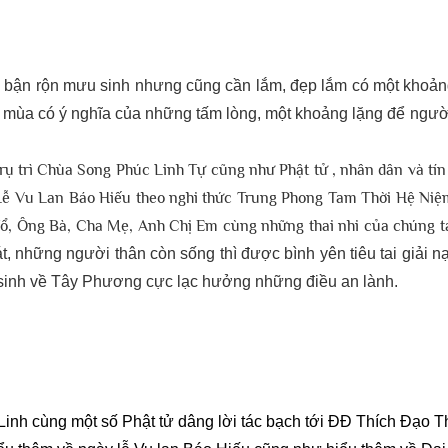
g bận rộn mưu sinh nhưng cũng cần lắm, đẹp lắm có một khoảng
à mùa có ý nghĩa của những tấm lòng, một
khoảng lặng để người
trụ trì Chùa Song Phúc Linh Tự cũng như Phật tử , nhân dân và tí
 Lễ Vu Lan Báo Hiếu theo nghi thức Trung Phong Tam Thời Hệ Ni
ổ, Ông Bà, Cha Mẹ, Anh Chị Em cùng những thai nhi của chúng t
, những người thân còn sống thì được bình yên tiêu tai giải 
 sinh về Tây Phương cực lạc hưởng những điều an lành.
nh cùng một số Phật tử dâng lời tác bạch tới ĐĐ Thích Đạo T