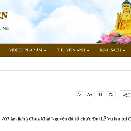
ÊN
à Nội
VIDEOS PHÁP ÂM
THƯ VIỆN ẢNH
KINH SÁCH
A+
A-
48
72
C
 /07 âm lịch ) Chùa Khai Nguyên đã tổ chức Đại Lễ Vu lan tại 