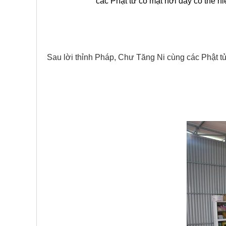
các Phật tử có mặt nơi đây có thể 
Sau lời thỉnh Pháp, Chư Tăng Ni cùng các Phật tử 