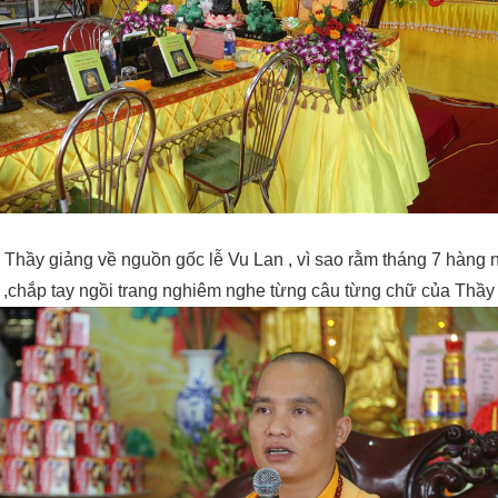
Thầy giảng về nguồn gốc lễ Vu Lan , vì sao rằm tháng 7 hàng 
,chắp tay ngồi trang nghiêm nghe từng câu từng chữ của Thầy