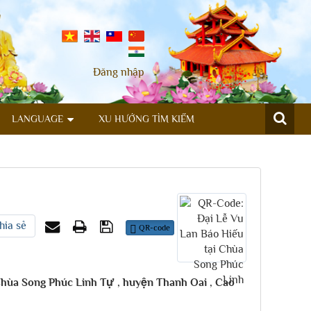
Đăng nhập
LANGUAGE
XU HƯỚNG TÌM KIẾM
hia sẻ
QR-code
Chùa Song Phúc Linh Tự , huyện Thanh Oai , Cao