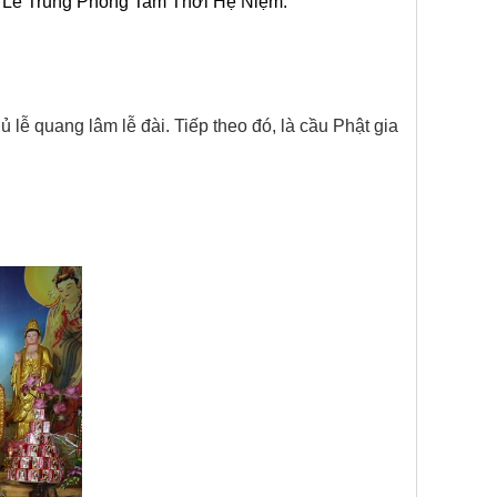
ại Lễ Trung Phong Tam Thời Hệ Niệm.
lễ quang lâm lễ đài. Tiếp theo đó, là cầu Phật gia