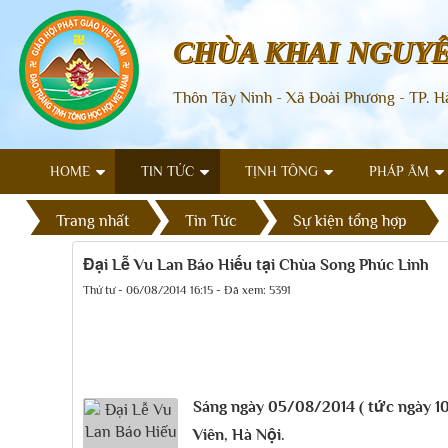
CHÙA KHAI NGUY
Thôn Tây Ninh - Xã Đoài Phương - TP. H
HOME
TIN TỨC
TỊNH TÔNG
PHÁP ÂM
Trang nhất
Tin Tức
Sự kiện tổng hợp
Đại Lễ Vu Lan Báo Hiếu tại Chùa Song Phúc Linh
Thứ tư - 06/08/2014 16:15 - Đã xem: 5391
Sáng ngày 05/08/2014 ( tức ngày 10
Viên, Hà Nội.