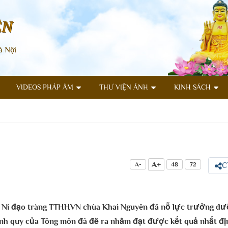
ÊN
à Nội
VIDEOS PHÁP ÂM
THƯ VIỆN ẢNH
KINH SÁCH
A+
A-
48
72
C
g Ni đạo tràng TTHHVN chùa Khai Nguyên đã nỗ lực trưởng dưỡ
anh quy của Tông môn đã đề ra nhằm đạt được kết quả nhất đị