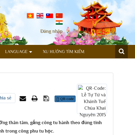
Đăng nhập
LANGUAGE
XU HƯỚNG TÌM KIẾM
hia sẻ
QR-code
ng thân tâm, gắng công tu hành theo đúng tinh
nh trong công phu tu học.