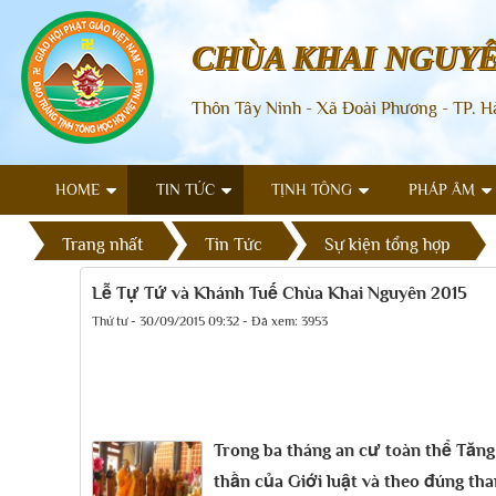
CHÙA KHAI NGUY
Thôn Tây Ninh - Xã Đoài Phương - TP. H
HOME
TIN TỨC
TỊNH TÔNG
PHÁP ÂM
Trang nhất
Tin Tức
Sự kiện tổng hợp
Lễ Tự Tứ và Khánh Tuế Chùa Khai Nguyên 2015
Thứ tư - 30/09/2015 09:32 - Đã xem: 3953
Trong ba tháng an cư toàn thể Tăn
thần của Giới luật và theo đúng th