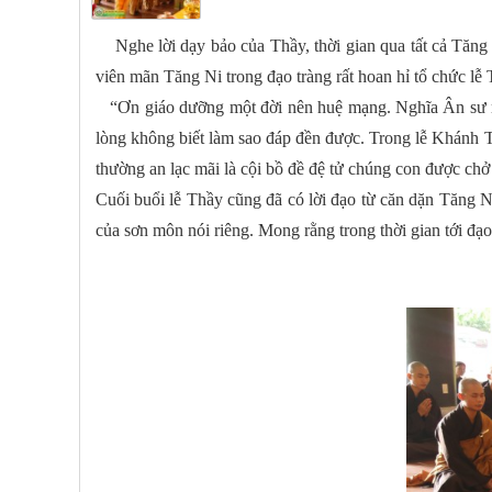
Nghe lời dạy bảo của Thầy, thời gian qua tất cả Tăng 
viên mãn Tăng Ni trong đạo tràng rất hoan hỉ tổ chức l
“Ơn giáo dưỡng một đời nên huệ mạng. Nghĩa Ân sư muô
lòng không biết làm sao đáp đền được. Trong lễ Khánh 
thường an lạc mãi là cội bồ đề đệ tử chúng con được chở
Cuối buổi lễ Thầy cũng đã có lời đạo từ căn dặn Tăng N
của sơn môn nói riêng. Mong rằng trong thời gian tới đ