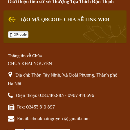
Giới thiệu tiểu sử về Thượng Tọa Thích Đạo Thịnh
TẠO MÃ QRCODE CHIA SẺ LINK WEB
QR-code
Thông tin về Chùa
CHÙA KHAI NGUYÊN
Địa chỉ:
Thôn Tây Ninh, Xã Đoài Phương, Thành phố
Hà Nội
Điện thoại:
0383.116.883 - 0967.914.696
Fax:
02433 610 897
Email:
chuakhainguyen @ gmail.com