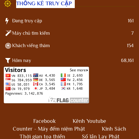
THỐNG KÊ TRUY CẬP
Đang truy cập
161
Máy chủ tìm kiếm
7
Khách viếng thăm
154
Hôm nay
68,161
Facebook
Kênh Youtube
Counter - Máy đếm niệm Phật
Kinh Sách
Thời gian tọa thiền
Số lần Lạy Phật