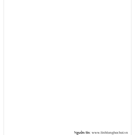
Nguồn tin:
www.tinhtonghochoi.vn