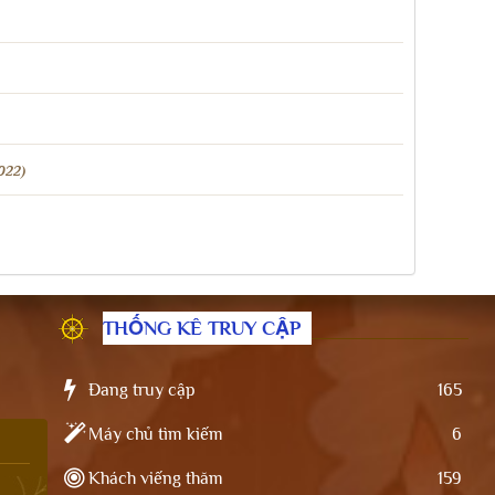
022)
THỐNG KÊ TRUY CẬP
Đang truy cập
165
Máy chủ tìm kiếm
6
Khách viếng thăm
159