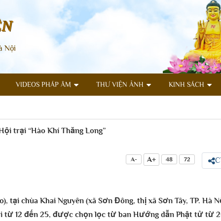
ÊN
à Nội
VIDEOS PHÁP ÂM
THƯ VIỆN ẢNH
KINH SÁCH
 Hội trại “Hào Khí Thăng Long”
A+
A-
48
72
C
tại chùa Khai Nguyên (xã Sơn Đông, thị xã Sơn Tây, TP. Hà Nội
uổi từ 12 đến 25, được chọn lọc từ ban Hướng dẫn Phật tử từ 2