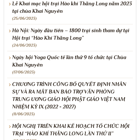
Lễ Khai mạc hội trại Hào khí Thăng Long năm 2023
tại chùa Khai Nguyên
(25/06/2023)
Hà Nội: Ngày đầu tiên – 1800 trại sinh tham dự tại
Hội trại “Hào Khí Thăng Long”
(24/06/2023)
Ngày hội Yoga Quốc tế lần thứ 9 tổ chức tại Chùa
Khai Nguyên
(17/06/2023)
CHƯƠNG TRÌNH CÔNG BỐ QUYẾT ĐỊNH NHÂN
SỰ VÀ RA MẮT BAN BẢO TRỢ VĂN PHÒNG
TRUNG ƯƠNG GIÁO HỘI PHẬT GIÁO VIỆT NAM
NHIỆM KỲ IX (2022 - 2027)
(11/06/2023)
HỘI NGHỊ TRIỂN KHAI KẾ HOẠCH TỔ CHỨC HỘI
TRẠI “HÀO KHÍ THĂNG LONG LẦN THỨ II”