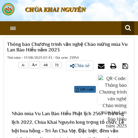
CHÙA KHAI NGUYÊN
Thông báo Chương trình văn nghệ Chào mừng mùa Vu
Lan Báo Hiếu năm 2023
Thứ năm - 17/08/2023 07:43 - Đã xem: 23954
A+
A-
48
72
Chia sẻ
QR-code
Nhân mùa Vu Lan Báo Hiếu Phật lịch 2567 - Dương
lịch 2022, Chùa Khai Nguyên long trọng tổ chức Lễ
hội hoa hồng - Tri Ân Cha Mẹ. Đặc biệt, đêm văn