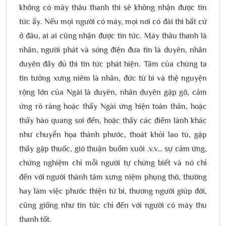
không có máy thâu thanh thì sẽ không nhận được tin
tức ấy. Nếu mọi người có máy, mọi nơi có đài thì bất cứ
ở đâu, ai ai cũng nhận được tin tức. Máy thâu thanh là
nhân, người phát và sóng điện đưa tin là duyên, nhân
duyên đầy đủ thì tin tức phát hiện. Tâm của chúng ta
tin tưởng xưng niêm là nhân, đức từ bi và thệ nguyện
rộng lớn của Ngài là duyên, nhân duyên gặp gỡ, cảm
ứng rõ ràng hoặc thấy Ngài ứng hiện toàn thân, hoặc
thấy hào quang soi đến, hoặc thấy các điềm lành khác
như chuyển họa thành phước, thoát khỏi lao tù, gặp
thầy gặp thuốc, gió thuận buồm xuôi .v.v… sự cảm ứng,
chứng nghiệm chỉ mỗi người tự chứng biết và nó chỉ
đến với người thành tâm xưng niệm phụng thờ, thường
hay làm việc phước thiện từ bi, thương người giúp đời,
cũng giống như tin tức chỉ đến với người có máy thu
thanh tốt.