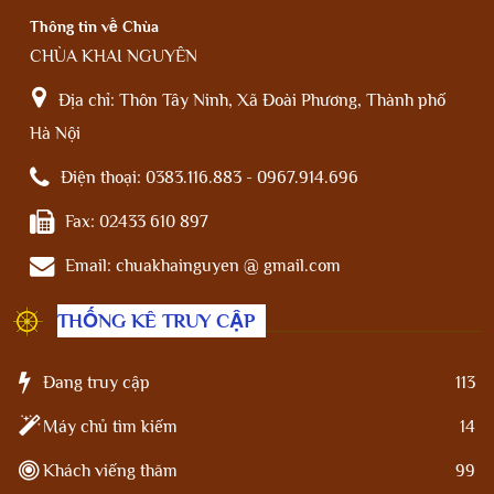
Thông tin về Chùa
CHÙA KHAI NGUYÊN
Địa chỉ:
Thôn Tây Ninh, Xã Đoài Phương, Thành phố
Hà Nội
Điện thoại:
0383.116.883 - 0967.914.696
Fax:
02433 610 897
Email:
chuakhainguyen @ gmail.com
THỐNG KÊ TRUY CẬP
Đang truy cập
113
Máy chủ tìm kiếm
14
Khách viếng thăm
99