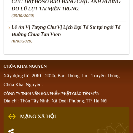
CỨU TRỢ ĐỒNG BÀO ĐANG CHỊU ẢNH HƯỞNG
DO LŨ LỤT TẠI MIỀN TRUNG.
(23/10/2020)
Lễ An Vị Tượng Chư Vị Lịch Đại Tổ Sư tại ngôi Tổ
Đường Chùa Tản Viên
(11/10/2020)
CHÙA KHAI NGUYÊN
Xây dựng từ : 2010 - 2026, Ban Thông Tin - Truyền Thông
Chùa Khai Nguyên.
CÔNG TY TNHH VĂN HÓA PHẨM PHẬT GIÁO TẢN VIÊN
Địa chỉ: Thôn Tây Ninh, Xã Đoài Phương, TP. Hà Nội
MẠNG XÃ HỘI