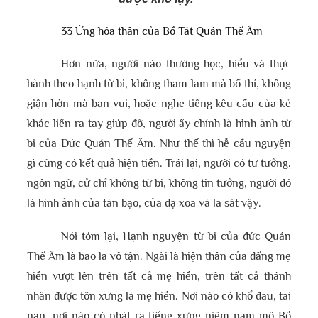
33 Ứng hóa thân của Bồ Tát Quán Thế Âm
Hơn nữa, người nào thường học, hiểu và thực
hành theo hạnh từ bi, không tham lam mà bố thí, không
giận hờn mà ban vui, hoặc nghe tiếng kêu cầu của kẻ
khác liền ra tay giúp đỡ, người ấy chính là hình ảnh từ
bi của Đức Quán Thế Âm. Như thế thì hễ cầu nguyện
gì cũng có kết quả hiện tiền. Trái lại, người có tư tưởng,
ngôn ngữ, cử chỉ không từ bi, không tin tưởng, người đó
là hình ảnh của tàn bạo, của dạ xoa và la sát vậy.
Nói tóm lại, Hạnh nguyện từ bi của đức Quán
Thế Âm là bao la vô tận. Ngài là hiện thân của đấng mẹ
hiền vượt lên trên tất cả mẹ hiền, trên tất cả thánh
nhân được tôn xưng là mẹ hiền. Nơi nào có khổ đau, tai
nạn, nơi nào có phát ra tiếng xưng niệm nam mô Bồ