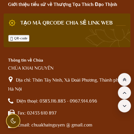
Giới thiệu tiểu sử về Thượng Tọa Thích Đạo Thịnh
TẠO MÃ QRCODE CHIA SẺ LINK WEB
QR-code
Thông tin về Chùa
CHÙA KHAI NGUYÊN
Địa chỉ:
Thôn Tây Ninh, Xã Đoài Phương, Thành phố
Hà Nội
Điện thoại:
0383.116.883 - 0967.914.696
Fax:
02433 610 897
Email:
chuakhainguyen @ gmail.com