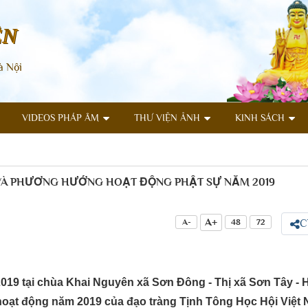
ÊN
à Nội
VIDEOS PHÁP ÂM
THƯ VIỆN ẢNH
KINH SÁCH
 VÀ PHƯƠNG HƯỚNG HOẠT ĐỘNG PHẬT SỰ NĂM 2019
A+
A-
48
72
C
19 tại chùa Khai Nguyên xã Sơn Đông - Thị xã Sơn Tây - Hà
ạt động năm 2019 của đạo tràng Tịnh Tông Học Hội Việt 