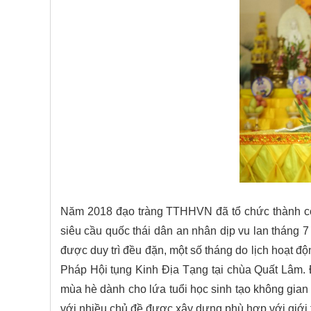
Năm 2018 đạo tràng TTHHVN đã tổ chức thành công
siêu cầu quốc thái dân an nhân dịp vu lan
tháng 7
được duy trì đều đặn, một số tháng do lịch hoạt đ
Pháp Hội tụng Kinh Địa Tạng tại chùa Quất Lâm.
mùa hè dành cho lứa tuổi học sinh tạo không gian 
với nhiều chủ đề được xây dựng phù hợp với giới t