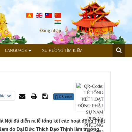
Đăng nhập
LANGUAGE
XU HƯỚNG TÌM KIẾM
hia sẻ
QR-code
 Nội đã diễn ra lễ tổng kết các hoạt động Phật
Nam do Đại Đức Thích Đạo Thịnh làm trưởng