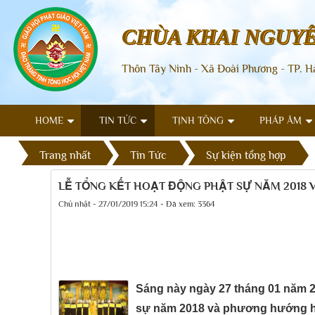
CHÙA KHAI NGUY
Thôn Tây Ninh - Xã Đoài Phương - TP. H
HOME
TIN TỨC
TỊNH TÔNG
PHÁP ÂM
Trang nhất
Tin Tức
Sự kiện tổng hợp
LỄ TỔNG KẾT HOẠT ĐỘNG PHẬT SỰ NĂM 2018
Chủ nhật - 27/01/2019 15:24 - Đã xem: 3364
Sáng này ngày 27 tháng 01 năm 20
sự năm 2018 và phương hướng ho