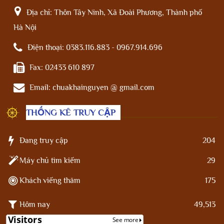
Địa chỉ:
Thôn Tây Ninh, Xã Đoài Phương, Thành phố
Hà Nội
Điện thoại:
0383.116.883 - 0967.914.696
Fax:
02433 610 897
Email:
chuakhainguyen @ gmail.com
THỐNG KÊ TRUY CẬP
Đang truy cập
204
Máy chủ tìm kiếm
29
Khách viếng thăm
175
Hôm nay
49,513