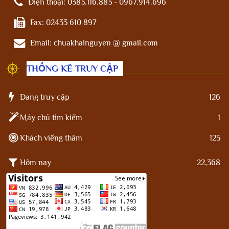
Điện thoại:
0383.116.883 - 0967.914.696
Fax:
02433 610 897
Email:
chuakhainguyen @ gmail.com
THỐNG KÊ TRUY CẬP
Đang truy cập
126
Máy chủ tìm kiếm
1
Khách viếng thăm
125
Hôm nay
22,368