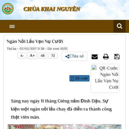
CHÙA KHAI NGUYÊN
Ngàn Nồi Lẩu Vạn Nụ Cười
Thứ ba - 07/02/2017 11:38 - Đã xem: 6593
A+
A-
48
72
Chia sẻ
QR-code
Sáng nay ngày 11 tháng Giêng năm Đinh Dậu, Sự
kiện một ngàn nồi lẩu chay đã diễn ra thành công
thật viên mãn.