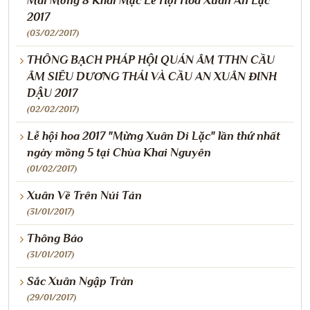
Mai Mồng 8 Khai Mạc Lễ Hội Hoa Xuân An Lạc
2017
(03/02/2017)
THÔNG BẠCH PHÁP HỘI QUÁN ÂM TTHN CẦU
ÂM SIÊU DƯƠNG THÁI VÀ CẦU AN XUÂN ĐINH
DẬU 2017
(02/02/2017)
Lễ hội hoa 2017 "Mừng Xuân Di Lặc" lần thứ nhất
ngày mồng 5 tại Chùa Khai Nguyên
(01/02/2017)
Xuân Về Trên Núi Tản
(31/01/2017)
Thông Báo
(31/01/2017)
Sắc Xuân Ngập Tràn
(29/01/2017)