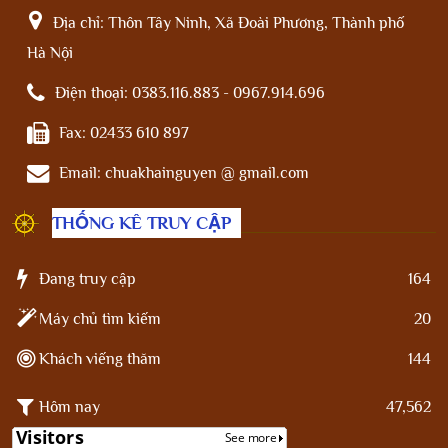
Địa chỉ:
Thôn Tây Ninh, Xã Đoài Phương, Thành phố
Hà Nội
Điện thoại:
0383.116.883 - 0967.914.696
Fax:
02433 610 897
Email:
chuakhainguyen @ gmail.com
THỐNG KÊ TRUY CẬP
Đang truy cập
164
Máy chủ tìm kiếm
20
Khách viếng thăm
144
Hôm nay
47,562