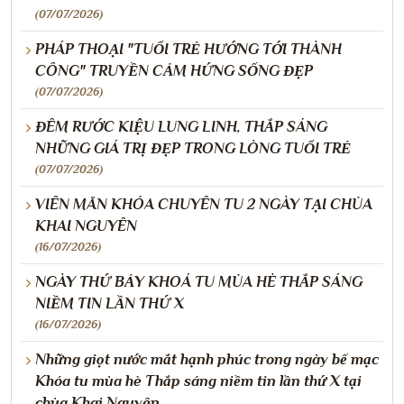
(07/07/2026)
PHÁP THOẠI "TUỔI TRẺ HƯỚNG TỚI THÀNH
CÔNG" TRUYỀN CẢM HỨNG SỐNG ĐẸP
(07/07/2026)
ĐÊM RƯỚC KIỆU LUNG LINH, THẮP SÁNG
NHỮNG GIÁ TRỊ ĐẸP TRONG LÒNG TUỔI TRẺ
(07/07/2026)
VIÊN MÃN KHÓA CHUYÊN TU 2 NGÀY TẠI CHÙA
KHAI NGUYÊN
(16/07/2026)
NGÀY THỨ BẢY KHOÁ TU MÙA HÈ THẮP SÁNG
NIỀM TIN LẦN THỨ X
(16/07/2026)
Những giọt nước mắt hạnh phúc trong ngày bế mạc
Khóa tu mùa hè Thắp sáng niềm tin lần thứ X tại
chùa Khai Nguyên