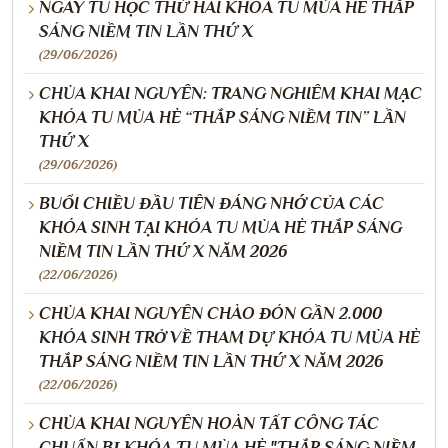
NGÀY TU HỌC THỨ HAI KHÓA TU MÙA HÈ THẮP
SÁNG NIỀM TIN LẦN THỨ X
(29/06/2026)
CHÙA KHAI NGUYÊN: TRANG NGHIÊM KHAI MẠC
KHÓA TU MÙA HÈ “THẮP SÁNG NIỀM TIN” LẦN
THỨ X
(29/06/2026)
BUỔI CHIỀU ĐẦU TIÊN ĐÁNG NHỚ CỦA CÁC
KHÓA SINH TẠI KHÓA TU MÙA HÈ THẮP SÁNG
NIỀM TIN LẦN THỨ X NĂM 2026
(22/06/2026)
CHÙA KHAI NGUYÊN CHÀO ĐÓN GẦN 2.000
KHÓA SINH TRỞ VỀ THAM DỰ KHÓA TU MÙA HÈ
THẮP SÁNG NIỀM TIN LẦN THỨ X NĂM 2026
(22/06/2026)
CHÙA KHAI NGUYÊN HOÀN TẤT CÔNG TÁC
CHUẨN BỊ KHÓA TU MÙA HÈ "THẮP SÁNG NIỀM