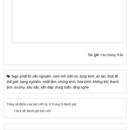
Tác giả:
Văn Đáng Trần
phật tử
cầu nguyện
nam mô
bản sư
tụng kinh
an lạc
thực tế
Tags:
,
,
,
,
,
,
,
thế giới
trang nghiêm
nhất tâm
chúng sinh
hòa bình
không khí
thanh
,
,
,
,
,
,
tịnh
sư phụ
sâu sắc
vấn đáp
trung tuần
lắng nghe
,
,
,
,
,
Tổng số điểm của bài viết là: 0 trong 0 đánh giá
Click để đánh giá bài viết