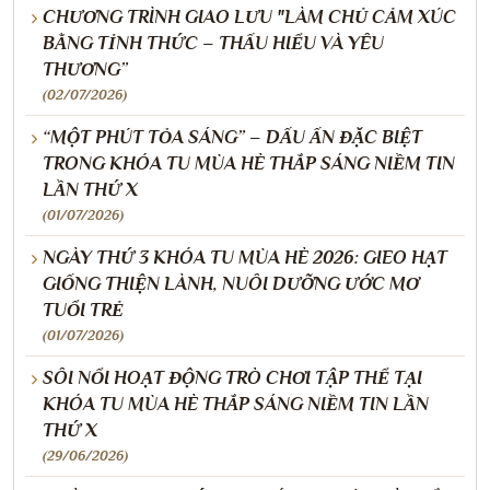
CHƯƠNG TRÌNH GIAO LƯU "LÀM CHỦ CẢM XÚC
BẰNG TỈNH THỨC – THẤU HIỂU VÀ YÊU
THƯƠNG”
(02/07/2026)
“MỘT PHÚT TỎA SÁNG” – DẤU ẤN ĐẶC BIỆT
TRONG KHÓA TU MÙA HÈ THẮP SÁNG NIỀM TIN
LẦN THỨ X
(01/07/2026)
NGÀY THỨ 3 KHÓA TU MÙA HÈ 2026: GIEO HẠT
GIỐNG THIỆN LÀNH, NUÔI DƯỠNG ƯỚC MƠ
TUỔI TRẺ
(01/07/2026)
SÔI NỔI HOẠT ĐỘNG TRÒ CHƠI TẬP THỂ TẠI
KHÓA TU MÙA HÈ THẮP SÁNG NIỀM TIN LẦN
THỨ X
(29/06/2026)