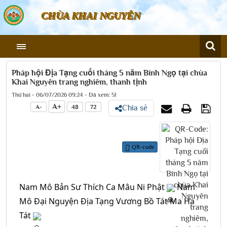
CHÙA KHAI NGUYÊN
Pháp hội Địa Tạng cuối tháng 5 năm Bính Ngọ tại chùa
Khai Nguyên trang nghiêm, thanh tịnh
Thứ hai - 06/07/2026 09:24 - Đã xem: 51
A+
A-
48
72
Chia sẻ
QR-code
Nam Mô Bản Sư Thích Ca Mâu Ni Phật 
 Nam 
Mô Đại Nguyện Địa Tạng Vương Bồ Tát Ma Ha 
Tát 