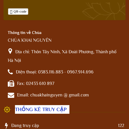
QR-code
Thông tin về Chùa
CHÙA KHAI NGUYÊN
Địa chỉ:
Thôn Tây Ninh, Xã Đoài Phương, Thành phố
Hà Nội
Điện thoại:
0383.116.883 - 0967.914.696
Fax:
02433 610 897
Email:
chuakhainguyen @ gmail.com
THỐNG KÊ TRUY CẬP
Đang truy cập
122