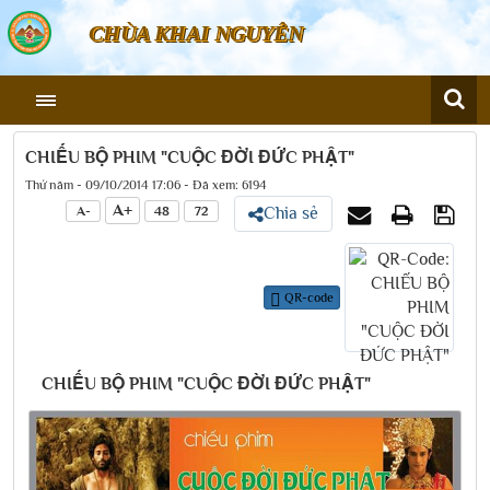
CHÙA KHAI NGUYÊN
CHIẾU BỘ PHIM "CUỘC ĐỜI ĐỨC PHẬT"
Thứ năm - 09/10/2014 17:06 - Đã xem: 6194
A+
A-
48
72
Chia sẻ
QR-code
CHIẾU BỘ PHIM "CUỘC ĐỜI ĐỨC PHẬT"