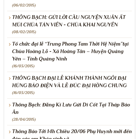
(06/02/2015)
THÔNG BẠCH: GỬI LỜI CẦU NGUYỆN XUÂN ẤT
MÙI CHÙA TẢN VIÊN - CHÙA KHAI NGUYÊN
(08/02/2015)
Tổ chức đại lễ “Trung Phong Tam Thời Hệ Niệm”tại
Chùa Hoàng Lỗ - Xã Hoàng Tân – Huyện Quảng
Yên – Tỉnh Quảng Ninh
(16/03/2015)
THÔNG BẠCH ĐẠI LỄ KHÁNH THÀNH NGÔI ĐẠI
HÙNG BẢO ĐIỆN VÀ LỄ ĐÚC ĐẠI HỒNG CHUNG
(16/03/2015)
Thông Bạch: Đăng Kí Lưu Gửi Di Cốt Tại Tháp Báo
Ân
(28/04/2015)
Thông Báo Tới 14h Chiều 20/06 Phụ Huynh mới đến
đón các em Khóa sinh về