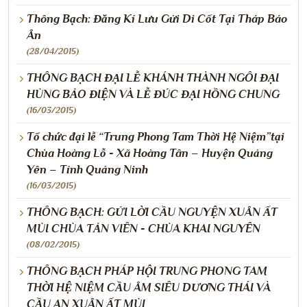
Thông Bạch: Đăng Kí Lưu Gửi Di Cốt Tại Tháp Báo
Ân
(28/04/2015)
THÔNG BẠCH ĐẠI LỄ KHÁNH THÀNH NGÔI ĐẠI
HÙNG BẢO ĐIỆN VÀ LỄ ĐÚC ĐẠI HỒNG CHUNG
(16/03/2015)
Tổ chức đại lễ “Trung Phong Tam Thời Hệ Niệm”tại
Chùa Hoàng Lỗ - Xã Hoàng Tân – Huyện Quảng
Yên – Tỉnh Quảng Ninh
(16/03/2015)
THÔNG BẠCH: GỬI LỜI CẦU NGUYỆN XUÂN ẤT
MÙI CHÙA TẢN VIÊN - CHÙA KHAI NGUYÊN
(08/02/2015)
THÔNG BẠCH PHÁP HỘI TRUNG PHONG TAM
THỜI HỆ NIỆM CẦU ÂM SIÊU DƯƠNG THÁI VÀ
CẦU AN XUÂN ẤT MÙI