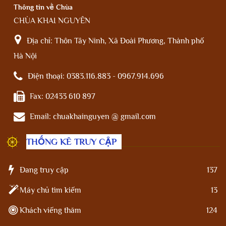
Thông tin về Chùa
CHÙA KHAI NGUYÊN
Địa chỉ:
Thôn Tây Ninh, Xã Đoài Phương, Thành phố
Hà Nội
Điện thoại:
0383.116.883 - 0967.914.696
Fax:
02433 610 897
Email:
chuakhainguyen @ gmail.com
THỐNG KÊ TRUY CẬP
Đang truy cập
137
Máy chủ tìm kiếm
13
Khách viếng thăm
124