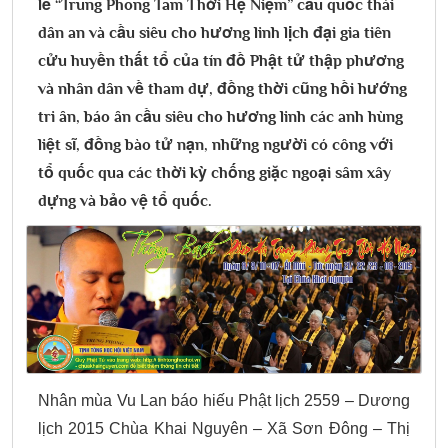
lễ “Trung Phong Tam Thời Hệ Niệm” cầu quốc thái
dân an và cầu siêu cho hương linh lịch đại gia tiên
cửu huyền thất tổ của tín đồ Phật tử thập phương
và nhân dân về tham dự, đồng thời cũng hồi hướng
tri ân, báo ân cầu siêu cho hương linh các anh hùng
liệt sĩ, đồng bào tử nạn, những người có công với
tổ quốc qua các thời kỳ chống giặc ngoại sâm xây
dựng và bảo vệ tổ quốc.
Nhân mùa Vu Lan báo hiếu Phật lịch 2559 – Dương
lịch 2015 Chùa Khai Nguyên – Xã Sơn Đông – Thị