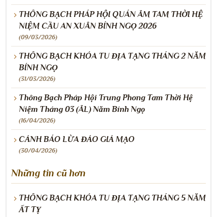
THÔNG BẠCH PHÁP HỘI QUÁN ÂM TAM THỜI HỆ
NIỆM CẦU AN XUÂN BÍNH NGỌ 2026
(09/03/2026)
THÔNG BẠCH KHÓA TU ĐỊA TẠNG THÁNG 2 NĂM
BÍNH NGỌ
(31/03/2026)
Thông Bạch Pháp Hội Trung Phong Tam Thời Hệ
Niệm Tháng 03 (ÂL) Năm Bính Ngọ
(16/04/2026)
CẢNH BÁO LỪA ĐẢO GIẢ MẠO
(30/04/2026)
Những tin cũ hơn
THÔNG BẠCH KHÓA TU ĐỊA TẠNG THÁNG 5 NĂM
ẤT TỴ