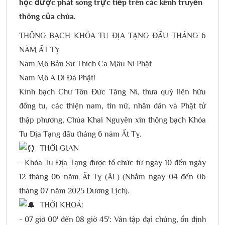
học được phát sóng trực tiếp trên các kênh truyền
thông của chùa.
THÔNG BẠCH KHÓA TU ĐỊA TẠNG ĐẦU THÁNG 6
NĂM ẤT TỴ
Nam Mô Bản Sư Thích Ca Mâu Ni Phật
Nam Mô A Di Đà Phật!
Kính bạch Chư Tôn Đức Tăng Ni, thưa quý liên hữu
đồng tu, các thiện nam, tín nữ, nhân dân và Phật tử
thập phương, Chùa Khai Nguyên xin thông bạch Khóa
Tu Địa Tạng đầu tháng 6 năm Ất Tỵ.
THỜI GIAN
- Khóa Tu Địa Tạng được tổ chức từ ngày 10 đến ngày
12 tháng 06 năm Ất Tỵ (ÂL) (Nhằm ngày 04 đến 06
tháng 07 năm 2025 Dương Lịch).
THỜI KHOÁ:
- 07 giờ 00' đến 08 giờ 45': Vân tập đại chúng, ổn định