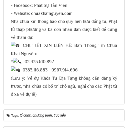
- Facebook: Phật Sự Tản Viên
- Website:
chuakhainguyen.com
Nhà chùa xin thông báo cho quý liên hữu đồng tu, Phật
tử thập phương và bà con nhân dân được biết để cùng
về tham dự.
CHI TIẾT XIN LIÊN HỆ: Ban Thông Tin Chùa
Khai Nguyên:
*
02.433.610.897
0383.116.883 - 0967.914.696
(Lưu ý: Về dự Khóa Tu Địa Tạng không cần đăng ký
trước, nhà chùa có bố trí chỗ ngủ, nghỉ cho các Phật tử
ở xa về dự lễ)
tổ chức
chương trình
trực tiếp
Tags:
,
,