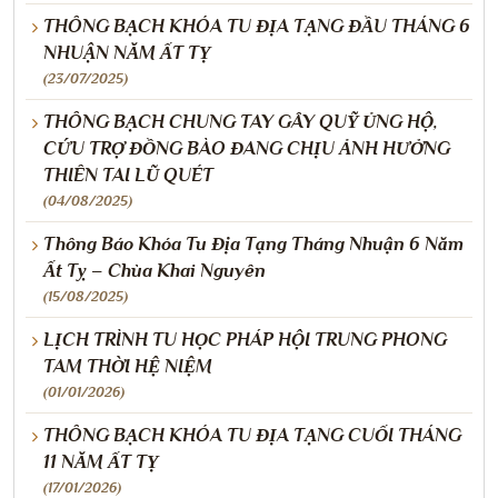
THÔNG BẠCH KHÓA TU ĐỊA TẠNG ĐẦU THÁNG 6
NHUẬN NĂM ẤT TỴ
(23/07/2025)
THÔNG BẠCH CHUNG TAY GÂY QUỸ ỦNG HỘ,
CỨU TRỢ ĐỒNG BÀO ĐANG CHỊU ẢNH HƯỞNG
THIÊN TAI LŨ QUÉT
(04/08/2025)
Thông Báo Khóa Tu Địa Tạng Tháng Nhuận 6 Năm
Ất Tỵ – Chùa Khai Nguyên
(15/08/2025)
LỊCH TRÌNH TU HỌC PHÁP HỘI TRUNG PHONG
TAM THỜI HỆ NIỆM
(01/01/2026)
THÔNG BẠCH KHÓA TU ĐỊA TẠNG CUỐI THÁNG
11 NĂM ẤT TỴ
(17/01/2026)