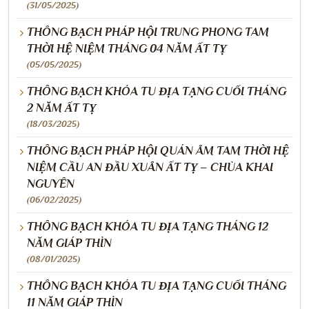
(31/05/2025)
THÔNG BẠCH PHÁP HỘI TRUNG PHONG TAM
THỜI HỆ NIỆM THÁNG 04 NĂM ẤT TỴ
(05/05/2025)
THÔNG BẠCH KHÓA TU ĐỊA TẠNG CUỐI THÁNG
2 NĂM ẤT TỴ
(18/03/2025)
THÔNG BẠCH PHÁP HỘI QUÁN ÂM TAM THỜI HỆ
NIỆM CẦU AN ĐẦU XUÂN ẤT TỴ – CHÙA KHAI
NGUYÊN
(06/02/2025)
THÔNG BẠCH KHÓA TU ĐỊA TẠNG THÁNG 12
NĂM GIÁP THÌN
(08/01/2025)
THÔNG BẠCH KHÓA TU ĐỊA TẠNG CUỐI THÁNG
11 NĂM GIÁP THÌN