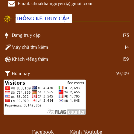
Email:
chuakhainguyen @ gmail.com
THỐNG KÊ TRUY CẬP
Đang truy cập
173
Máy chủ tìm kiếm
14
Khách viếng thăm
159
Hôm nay
59,109
Facebook
Kênh Youtube