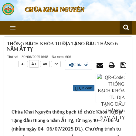
CHÙA KHAI NGUYÊN
THÔNG BẠCH KHÓA TU ĐỊA TẠNG ĐẦU THÁNG 6
NĂM ẤT TỴ
Thứ hai - 30/06/2025 16:18 - Đã xem: 606
A+
A-
48
72
Chia sẻ
QR-code
Chùa Khai Nguyên thông bạch tổ chức Khóa Tu Địa
Tạng đầu tháng 6 năm Ất Tỵ, từ ngày 10–12/06 ÂL
(nhằm ngày 04–06/07/2025 DL). Chương trình tu