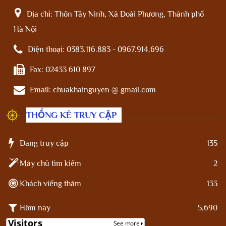
Địa chỉ:
Thôn Tây Ninh, Xã Đoài Phương, Thành phố
Hà Nội
Điện thoại:
0383.116.883 - 0967.914.696
Fax:
02433 610 897
Email:
chuakhainguyen @ gmail.com
THỐNG KÊ TRUY CẬP
Đang truy cập
135
Máy chủ tìm kiếm
2
Khách viếng thăm
133
Hôm nay
5,690