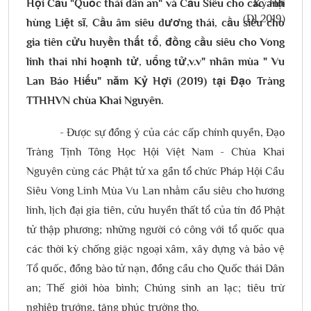
Hội Cầu "Quốc thái dân an" và Cầu Siêu cho các anh
hùng Liệt sĩ, Cầu âm siêu dương thái, cầu siêu cho
gia tiên cửu huyền thất tổ, đồng cầu siêu cho Vong
linh thai nhi hoạnh tử, uổng tử,v.v" nhân mùa " Vu
Lan Báo Hiếu" năm Kỷ Hợi (2019) tại Đạo Tràng
TTHHVN chùa Khai Nguyên.
- Được sự đồng ý của các cấp chính quyền, Đạo
Tràng Tịnh Tông Học Hội Việt Nam - Chùa Khai
Nguyên cùng các Phật tử xa gần tổ chức Pháp Hội Cầu
Siêu Vong Linh Mùa Vu Lan nhằm cầu siêu cho hương
linh, lịch đại gia tiên, cửu huyền thất tổ của tín đồ Phật
tử thập phương; những người có công với tổ quốc qua
các thời kỳ chống giặc ngoại xâm, xây dựng và bảo vệ
Tổ quốc, đồng bào tử nạn, đồng cầu cho Quốc thái Dân
an; Thế giới hòa bình; Chúng sinh an lạc; tiêu trừ
nghiệp trướng, tăng phúc trường thọ.