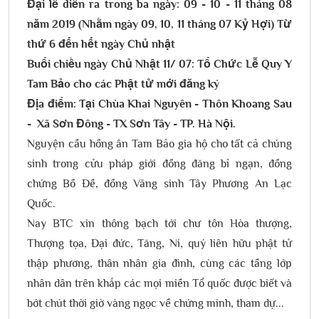
Đại lễ diễn ra trong ba ngày: 09 - 10 - 11 tháng 08
năm 2019 (Nhằm ngày 09, 10, 11 tháng 07 Kỷ Hợi) Từ
thứ 6 đến hết ngày Chủ nhật
Buổi chiều ngày Chủ Nhật 11/ 07: Tổ Chức Lễ Quy Y
Tam Bảo cho các Phật tử mới đăng ký
Địa điểm: Tại Chùa Khai Nguyên - Thôn Khoang Sau
- Xã Sơn Đông - TX Sơn Tây - TP. Hà Nội.
Nguyện cầu hồng ân Tam Bảo gia hộ cho tất cả chúng
sinh trong cửu pháp giới đồng đăng bỉ ngạn, đồng
chứng Bồ Đề, đồng Vãng sinh Tây Phương An Lạc
Quốc.
Nay BTC xin thông bạch tới chư tôn Hòa thượng,
Thượng tọa, Đại đức, Tăng, Ni, quý liên hữu phật tử
thập phương, thân nhân gia đình, cùng các tầng lớp
nhân dân trên khắp các mọi miền Tổ quốc được biết và
bớt chút thời giờ vàng ngọc về chứng minh, tham dự...