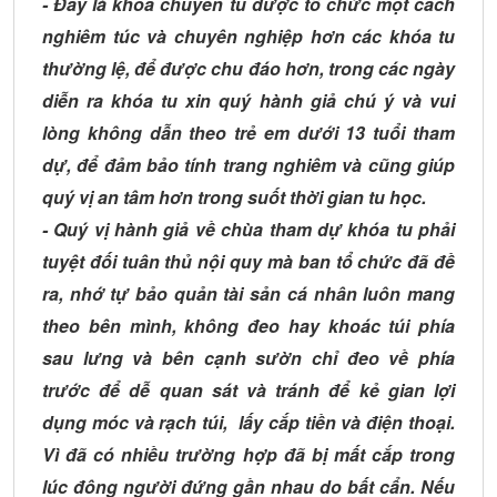
- Đây là khóa chuyên tu được tổ chức một cách
nghiêm túc và chuyên nghiệp hơn các khóa tu
thường lệ, để được chu đáo hơn, trong các ngày
diễn ra khóa tu xin quý hành giả chú ý và vui
lòng không dẫn theo trẻ em dưới 13 tuổi tham
dự, để đảm bảo tính trang nghiêm và cũng giúp
quý vị an tâm hơn trong suốt thời gian tu học.
- Quý vị hành giả về chùa tham dự khóa tu phải
tuyệt đối tuân thủ nội quy mà ban tổ chức đã đề
ra, nhớ tự bảo quản tài sản cá nhân luôn mang
theo bên mình, không đeo hay khoác túi phía
sau lưng và bên cạnh sườn chỉ đeo về phía
trước để dễ quan sát và tránh để kẻ gian lợi
dụng móc và rạch túi, lấy cắp tiền và điện thoại.
Vì đã có nhiều trường hợp đã bị mất cắp trong
lúc đông người đứng gần nhau do bất cẩn. Nếu