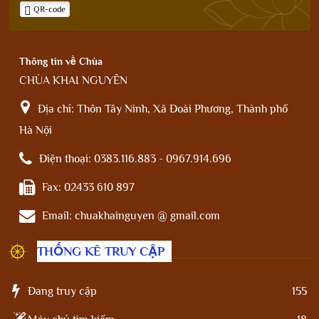
QR-code
Thông tin về Chùa
CHÙA KHAI NGUYÊN
Địa chỉ:
Thôn Tây Ninh, Xã Đoài Phương, Thành phố
Hà Nội
Điện thoại:
0383.116.883 - 0967.914.696
Fax:
02433 610 897
Email:
chuakhainguyen @ gmail.com
THỐNG KÊ TRUY CẬP
Đang truy cập
155