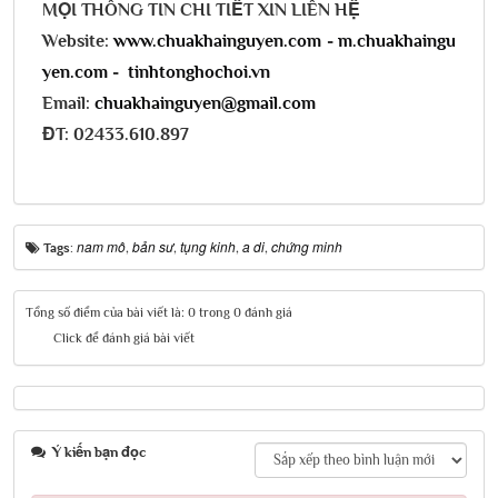
MỌI THÔNG TIN CHI TIẾT XIN LIÊN HỆ
Website:
www.chuakhainguyen.com
-
m.chuakhaingu
yen.com
-
tinhtonghochoi.vn
Email:
chuakhainguyen@gmail.com
ĐT: 02433.610.897
nam mô
bản sư
tụng kinh
a di
chứng minh
Tags:
,
,
,
,
Tổng số điểm của bài viết là: 0 trong 0 đánh giá
Click để đánh giá bài viết
Ý kiến bạn đọc