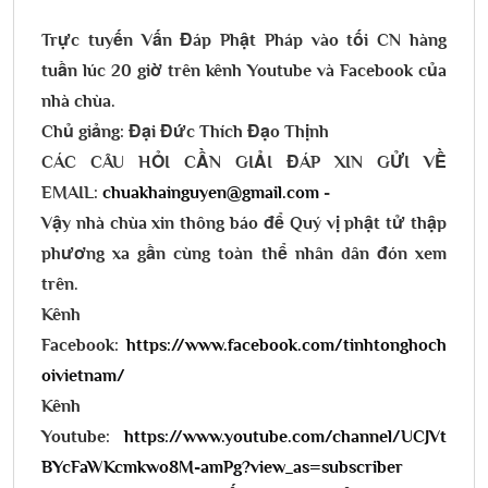
Trực tuyến Vấn Đáp Phật Pháp vào tối CN hàng
tuần lúc 20 giờ trên kênh Youtube và Facebook của
nhà chùa.
Chủ giảng: Đại Đức Thích Đạo Thịnh
CÁC CÂU HỎI CẦN GIẢI ĐÁP XIN GỬI VỀ
EMAIL:
chuakhainguyen@gmail.com
-
Vậy nhà chùa xin thông báo để Quý vị phật tử thập
phương xa gần cùng toàn thể nhân dân đón xem
trên.
Kênh
Facebook:
https://www.facebook.com/tinhtonghoch
oivietnam/
Kênh
Youtube:
https://www.youtube.com/channel/UCJVt
BYcFaWKcmkwo8M-amPg?view_as=subscriber