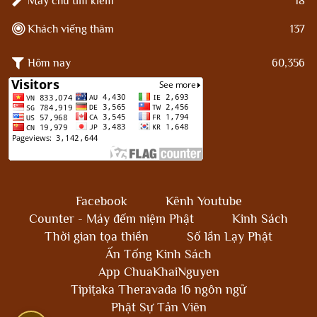
Máy chủ tìm kiếm
18
Khách viếng thăm
137
Hôm nay
60,356
Facebook
Kênh Youtube
Counter - Máy đếm niệm Phật
Kinh Sách
Thời gian tọa thiền
Số lần Lạy Phật
Ấn Tống Kinh Sách
App ChuaKhaiNguyen
Tipiṭaka Theravada 16 ngôn ngữ
Phật Sự Tản Viên