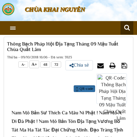
CHÙA KHAI NGUYÊN
Thông Bạch Pháp Hội Địa Tạng Tháng 09 Mậu Tuất
Chùa Quất Lâm
Thứ ba - 09/10/2018 16:06 - Đã xem: 3923
A+
A-
48
72
Chia sẻ
QR-code
Nam Mô Bản Sư Thích Ca Mâu Ni Phật ! Nam Mô A
Di Đà Phật ! Nam Mô Bản Tôn Địa Tạng Vương Bồ
Tát Ma Ha Tát Tác Đại Chứng Minh. Đạo Tràng Tịnh