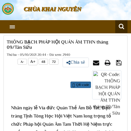
CHÙA KHAI NGUYÊN
THÔNG BẠCH PHÁP HỘI QUÁN ÂM TTHN tháng
09/Tân Sửu
Thứ ba - 05/10/2021 20:44 - Đã xem: 2940
A+
A-
48
72
Chia sẻ
QR-code
Nhân ngày lễ Vía đức Quán Thế Âm Bồ Tát, Đạo
tràng Tịnh Tông Học Hội Việt Nam long trọng tổ
chức Pháp hội Quán Âm Tam Thời Hệ Niệm trực