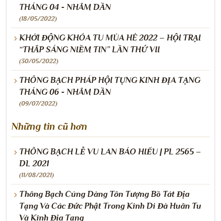
THÁNG 04 - NHÂM DẦN
(18/05/2022)
KHỞI ĐỘNG KHÓA TU MÙA HÈ 2022 – HỘI TRẠI
“THẮP SÁNG NIỀM TIN” LẦN THỨ VII
(30/05/2022)
THÔNG BẠCH PHÁP HỘI TỤNG KINH ĐỊA TẠNG
THÁNG 06 - NHÂM DẦN
(09/07/2022)
Những tin cũ hơn
THÔNG BẠCH LỄ VU LAN BÁO HIẾU | PL 2565 –
DL 2021
(11/08/2021)
Thông Bạch Cúng Dàng Tôn Tượng Bồ Tát Địa
Tạng Và Các Đức Phật Trong Kinh Di Đà Huân Tu
Và Kinh Địa Tạng