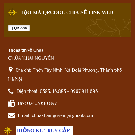
TẠO MÃ QRCODE CHIA SẺ LINK WEB
QR-code
Thông tin về Chùa
CHÙA KHAI NGUYÊN
Địa chỉ:
Thôn Tây Ninh, Xã Đoài Phương, Thành phố
Hà Nội
Điện thoại:
0383.116.883 - 0967.914.696
Fax:
02433 610 897
Email:
chuakhainguyen @ gmail.com
THỐNG KÊ TRUY CẬP