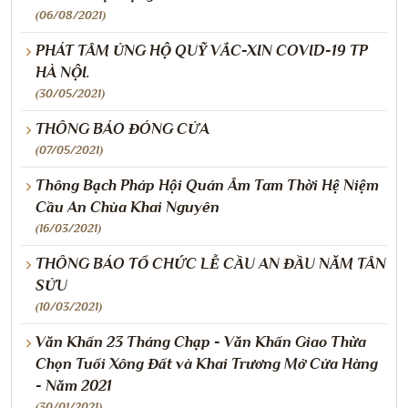
(06/08/2021)
PHÁT TÂM ỦNG HỘ QUỸ VẮC-XIN COVID-19 TP
HÀ NỘI.
(30/05/2021)
THÔNG BÁO ĐÓNG CỬA
(07/05/2021)
Thông Bạch Pháp Hội Quán Âm Tam Thời Hệ Niệm
Cầu An Chùa Khai Nguyên
(16/03/2021)
THÔNG BÁO TỔ CHỨC LỄ CẦU AN ĐẦU NĂM TÂN
SỬU
(10/03/2021)
Văn Khấn 23 Tháng Chạp - Văn Khấn Giao Thừa
Chọn Tuổi Xông Đất và Khai Trương Mở Cửa Hàng
- Năm 2021
(30/01/2021)