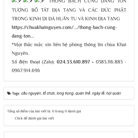
THÔNG BẠCH CÚNG DÀNG TÔN
TƯỢNG BỒ TÁT ĐỊA TẠNG VÀ CÁC ĐỨC PHẬT
TRONG KINH DI ĐÀ HUÂN TU VÀ KINH ĐỊA TẠNG
https://chuakhainguyen.com/.../thong-bach-cung-
dang-ton...
*Mọi thắc mắc xin liên hệ phòng thông tin chùa Khai
Nguyên.
Số điện thoại (Zalo):
024.33.610.897
-
0383.116.883 -
0967.914.696
cầu nguyện
tổ chức
long trọng
quán thế
ngày lễ
hội quán
Tags:
,
,
,
,
,
Tổng số điểm của bài viết là: 0 trong 0 đánh giá
Click để đánh giá bài viết